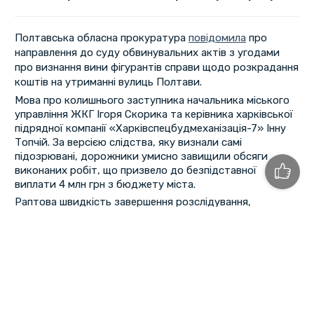
Полтавська обласна прокуратура
повідомила
про
направлення до суду обвинувальних актів з угодами
про визнання вини фігурантів справи щодо розкрадання
коштів на утриманні вулиць Полтави.
Мова про колишнього заступника начальника міського
управління ЖКГ Ігоря Скорика та керівника харківської
підрядної компанії «Харківспецбудмеханізація-7» Інну
Топчій. За версією слідства, яку визнали самі
підозрювані, дорожники умисно завищили обсяги
виконаних робіт, що призвело до безпідставної
виплати 4 млн грн з бюджету міста.
Раптова швидкість завершення розслідування,
термінове повернення 4 млн грн та зобов’язання
перерахувати на підтримку ЗСУ 500 тис. грн можуть
свідчити про те, що Скорик та Топчій розраховують
отримати умовні терміни.
Подібна м’якість потенційних вироків навряд отримає
підтримку у пересічних громадян, серед яких поширена
думка про те, що
«суди дають реальне покарання