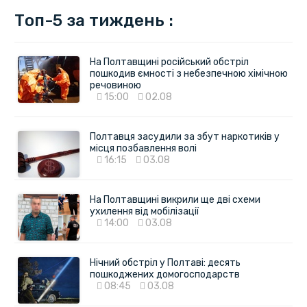
Топ-5 за тиждень :
На Полтавщині російський обстріл
пошкодив ємності з небезпечною хімічною
речовиною
15:00
02.08
Полтавця засудили за збут наркотиків у
місця позбавлення волі
16:15
03.08
На Полтавщині викрили ще дві схеми
ухилення від мобілізації
14:00
03.08
Нічний обстріл у Полтаві: десять
пошкоджених домогосподарств
08:45
03.08