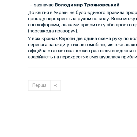
— зазначає
Володимир Трояновський
.
До квітня в Україні не було єдиного правила пріор
проїзду перехресть із рухом по колу. Вони можу
світлофорами, знаками пріоритету або просто п
(перешкода праворуч).
У всіх країнах Європи діє єдина схема руху по ко
перевага завжди у тих автомобілів, які вже знахо
офіційна статистика, кожен раз після введення в
аварійність на перехрестях зменшувалася прибли
Перша
«
Завантажуємо новину