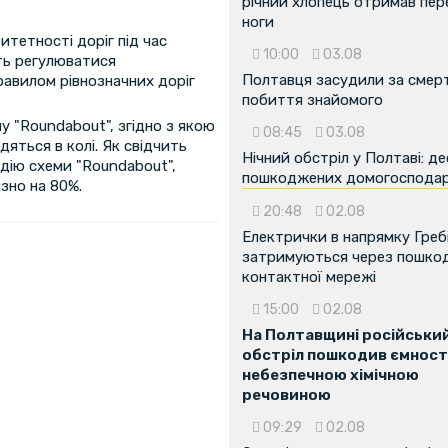
річний хлопець отримав пе
ноги
итетності доріг під час
10:00
03.08
ть регулюватися
Полтавця засудили за смер
равилом рівнозначних доріг
побиття знайомого
лу "Roundabout", згідно з якою
08:45
03.08
дяться в колі. Як свідчить
Нічний обстріл у Полтаві: д
 дію схеми "Roundabout",
пошкоджених домогоспода
зно на 80%.
20:48
02.08
Електрички в напрямку Греб
затримуються через пошко
контактної мережі
15:00
02.08
На Полтавщині російськи
обстріл пошкодив ємності
небезпечною хімічною
речовиною
09:29
02.08
...