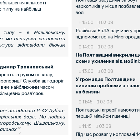
збільшення кількості
наркотиків у місця позбавле
о типу на найбільш
волі
15:00
03.08
Російські БпЛА влучили у п
го типу – в Машівському,
підприємство на Миргородщ
ут ми плануємо встановити
ктури відповідали діючим
14:00
03.08
На Полтавщині викрили ще
схеми ухилення від мобілі
димир Трояновський
.
13:00
03.08
ресть із рухом по колу,
У громадах Полтавщини
ропозиції Служба автодоріг
виникли проблеми з тало
а вже найближчим часом
на бензин
ільцевих розв’язок.
11:45
03.08
Полтавські аграрії намолот
тині автодороги Р-42 Лубни-
перший мільйон пшениці
оріальних доріг. Ми подали
ргородському, Шишацькому,
11:15
03.08
районах
Під час розваг у котловані 1