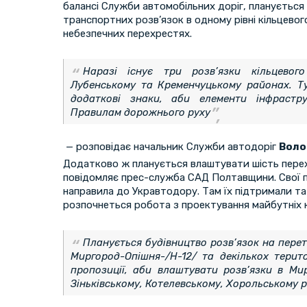
балансі Служби автомобільних доріг, планується 
транспортних розв’язок в одному рівні кільцевог
небезпечних перехрестях.
Наразі існує три розв’язки кільцево
Лубенському та Кременчуцькому районах. Т
додаткові знаки, аби елементи інфрастру
Правилам дорожнього руху
— розповідає начальник Служби автодоріг
Воло
Додатково ж планується влаштувати шість перех
повідомляє прес-служба САД Полтавщини. Свої п
направила до Укравтодору. Там їх підтримали т
розпочнеться робота з проектування майбутніх к
Планується будівництво розв’язок на пере
Миргород-Опішня-/Н-12/ та декількох терит
пропозиції, аби влаштувати розв’язки в Ми
Зіньківському, Котелевському, Хорольському 