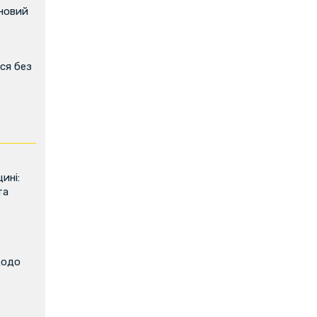
 новий
ся без
ь
ині:
та
щодо