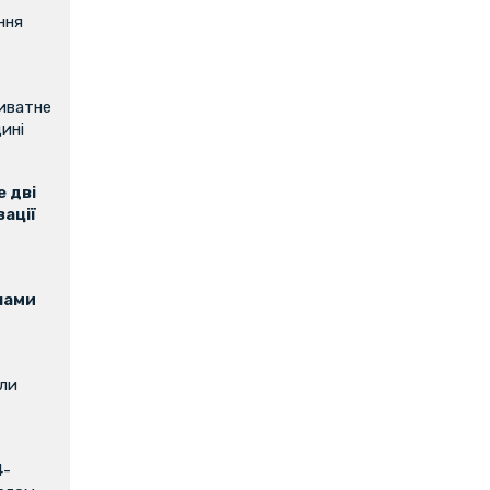
ння
риватне
ині
 дві
зації
нами
или
4-