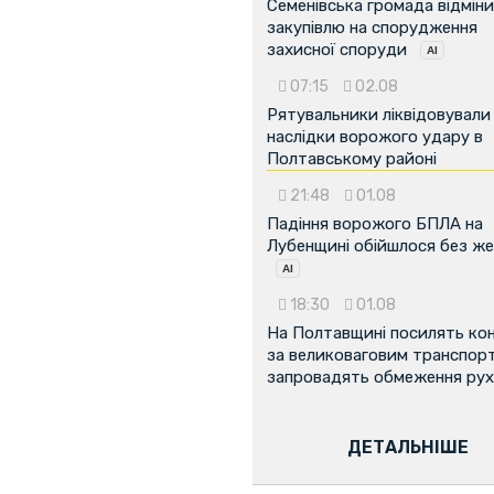
Семенівська громада відмін
закупівлю на спорудження
захисної споруди
07:15
02.08
Рятувальники ліквідовували
наслідки ворожого удару в
Полтавському районі
21:48
01.08
Падіння ворожого БПЛА на
Лубенщині обійшлося без ж
18:30
01.08
На Полтавщині посилять ко
за великоваговим транспор
запровадять обмеження рух
ДЕТАЛЬНІШЕ