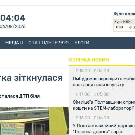
Курс вал
04:04
06/08/2026
МЕДІА
СТАТТІ/ІНТЕРВ'Ю
БЛОГИ
СТРІЧКА НОВИН
18:00
05.08
ка зіткнулася
Омбудсман перевірить мобіл
полтавця після інсульту
17:00
05.08
 сталася ДТП біля
Сім ліцеїв Полтавщини отр
кошти на STEM-лабораторії
16:00
05.08
У Полтаві важливий дорожні
"Головна дорога" заріс