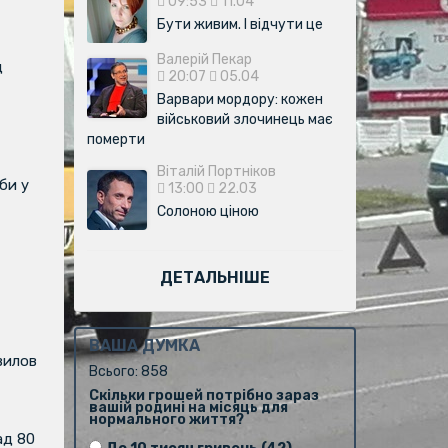
09:53
11.04
Бути живим. І відчути це
Валерій Пекар
д
20:07
05.04
Варвари мордору: кожен
військовий злочинець має
померти
Віталій Портніков
би у
13:00
22.03
Солоною ціною
ДЕТАЛЬНІШЕ
ВАША ДУМКА
вилов
Всього: 858
Скільки грошей потрібно зараз
вашій родині на місяць для
нормального життя?
ад 80