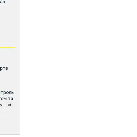
ила
ертв
нтроль
том та
у