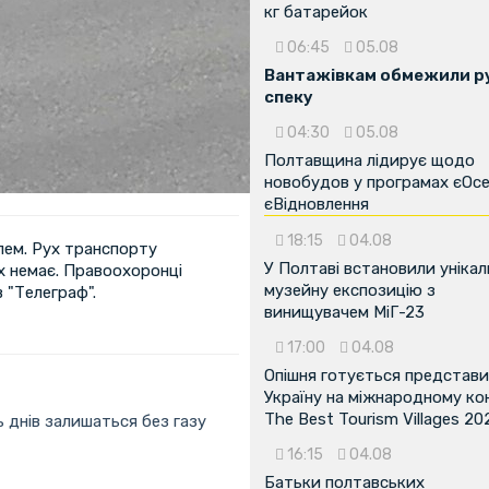
кг батарейок
06:45
05.08
Вантажівкам обмежили ру
спеку
04:30
05.08
Полтавщина лідирує щодо
новобудов у програмах єОсе
єВідновлення
18:15
04.08
лем. Рух транспорту
У Полтаві встановили унікал
 немає. Правоохоронці
музейну експозицію з
 "Телеграф".
винищувачем МіГ-23
17:00
04.08
Опішня готується представ
Україну на міжнародному ко
The Best Tourism Villages 20
ь днів залишаться без газу
16:15
04.08
Батьки полтавських