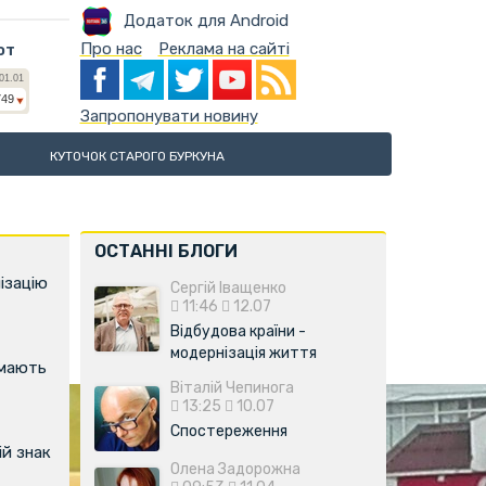
Додаток для Android
Про нас
Реклама на сайті
ют
Запропонувати новину
КУТОЧОК СТАРОГО БУРКУНА
ОСТАННІ БЛОГИ
ізацію
Сергій Іващенко
11:46
12.07
Відбудова країни -
модернізація життя
имають
Віталій Чепинога
13:25
10.07
Спостереження
й знак
Олена Задорожна