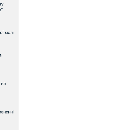
ву
а"
ої молі
а
 на
аненні