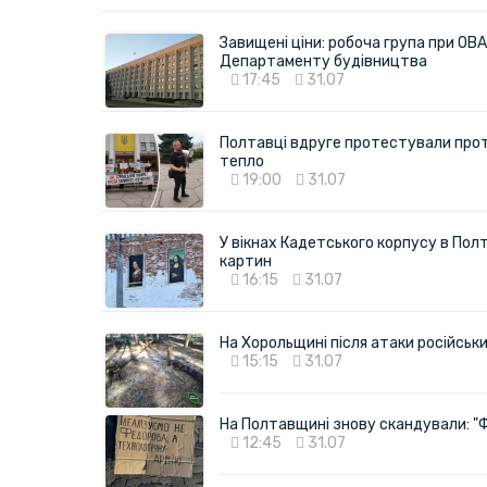
Завищені ціни: робоча група при ОВА
Департаменту будівництва
17:45
31.07
Полтавці вдруге протестували про
тепло
19:00
31.07
У вікнах Кадетського корпусу в Полт
картин
16:15
31.07
На Хорольщині після атаки російськи
15:15
31.07
На Полтавщині знову скандували: "
12:45
31.07