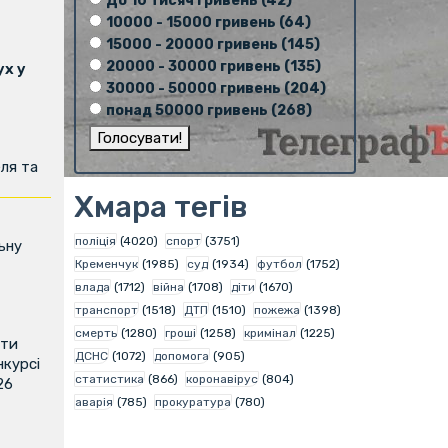
До 10 тисяч гривень (42)
10000 - 15000 гривень (64)
15000 - 20000 гривень (145)
20000 - 30000 гривень (135)
х у
30000 - 50000 гривень (204)
понад 50000 гривень (268)
ля та
Хмара тегів
поліція
(4020)
спорт
(3751)
ьну
Кременчук
(1985)
суд
(1934)
футбол
(1752)
влада
(1712)
війна
(1708)
діти
(1670)
транспорт
(1518)
ДТП
(1510)
пожежа
(1398)
смерть
(1280)
гроші
(1258)
кримінал
(1225)
ити
ДСНС
(1072)
допомога
(905)
нкурсі
статистика
(866)
коронавірус
(804)
26
аварія
(785)
прокуратура
(780)