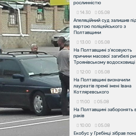
рослинністю
14:30
05.08
Апеляційний суд залишив пі
вартою поліцейського з
Полтавщини
13:00
05.08
На Полтавщині з'ясовують
причини масової загибелі ри
Троянівському водосховищі
12:00
05.08
На Полтавщині визначили
лауреатів премії імені Івана
Котляревського
11:00
05.08
На Полтавщині заборонять 
раків
10:00
05.08
Екобус у Гребінці зібрав пон