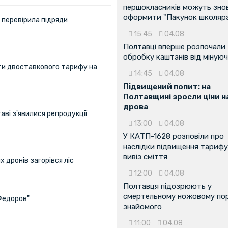
першокласників можуть зно
оформити "Пакунок школяр
 перевірила підряди
15:45
04.08
Полтавці вперше розпочали
обробку каштанів від мінуюч
ти двоставкового тарифу на
14:45
04.08
Підвищений попит: на
Полтавщині зросли ціни н
дрова
аві з'явилися репродукції
13:00
04.08
У КАТП-1628 розповіли про
наслідки підвищення тарифу
вивіз сміття
х дронів загорівся ліс
12:00
04.08
Полтавця підозрюють у
смертельному ножовому пор
Федоров"
знайомого
11:00
04.08