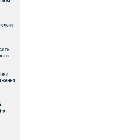
релом
тельне
есять
рств
інки
дження
й
 з