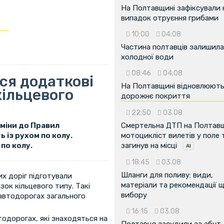
На Полтавщині зафіксували
випадок отруєння грибами
10:00
04.08
Частина полтавців залишила
холодної води
08:46
04.08
ся додаткові
На Полтавщині відновлюют
кільцевого
дорожнє покриття
22:50
03.08
зміни до Правил
Смертельна ДТП на Полтавщ
 із рухом по колу.
мотоцикліст вилетів у поле 
 по колу.
загинув на місці
18:45
03.08
Шланги для поливу: види,
их доріг підготували
матеріали та рекомендації 
ок кільцевого типу. Такі
вибору
автодорогах загального
16:15
03.08
тодорогах, які знаходяться на
Полтавця засудили за збут