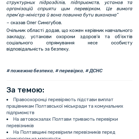
структурних підрозділів, підприємств, установ та
організацій сприяти цим перевіркам. Це вимога
прем’єр-міністра й вона повинна бути виконана"
– сказав Олег Синєгубов.
Очільник області додав, що кожен керівник навчального
закладу, установи охорони здоров’я та об’єктів
соціального спрямування несе особисту
відповідальність за безпеку.
пожежна безпека
,
перевірка
,
ДСНС
За темою:
Правоохоронці перевіряють підстави виплат
працівникам Полтавської міськради та комунальних
підприємств
На автовокзалах Полтави тривають перевірки
перевізників
На Полтавщині перевірили перевізників перед
конкурсом на маршрути