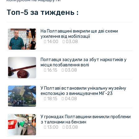
Топ-5 за тиждень :
На Полтавщині викрили ще дві схеми
ухилення від мобілізації
14:00
03.08
Полтавця засудили за збут наркотиків у
місця позбавлення волі
16:15
03.08
У Полтаві встановили унікальну музейну
експозицію з винищувачем МіГ-23
18:15
04.08
У громадах Полтавщини виникли проблеми
з талонами на бензин
13:00
03.08