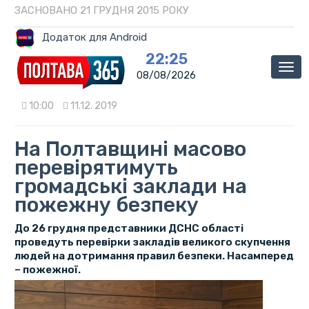
ЗАСНОВАНО 21 ГРУДНЯ 2015 РОКУ
Додаток для Android
22:25
Мен
08/08/2026
10:00
11.12. 2019
На Полтавщині масово
перевірятимуть
громадські заклади на
пожежну безпеку
До 26 грудня представники ДСНС області
проведуть перевірки закладів великого скупчення
людей на дотримання правил безпеки. Насамперед
– пожежної.