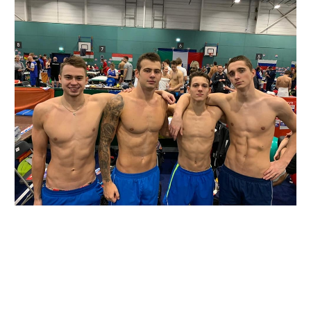
У місті Глазго (Шотландія) фінішував чемпіонат Європи з
плавання. У складі збірної України у змаганнях брав
участь полтавський плавець, кандидат до олімпійської
збірної Богдан Касьян. У комбінованій естафеті 4×50