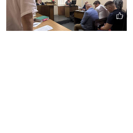
На засіданні суд долучив до матеріалів справи письмові
зауваження обвинуваченої Оксани Панащук щодо
процесуальних рішень, однак відмовив у повторному
розгляді питання про повернення обвинувального акта
прокурору.
Також суд не задовольнив клопотання про
витребування кольорових оригіналів фотографій,
зазначивши, що оцінка доказів відбуватиметься під час
їх дослідження.
Під час вступних промов захист наполягав на
відсутності вини обвинувачених, наголошуючи, що
завідувачка господарства не мала спеціальних знань