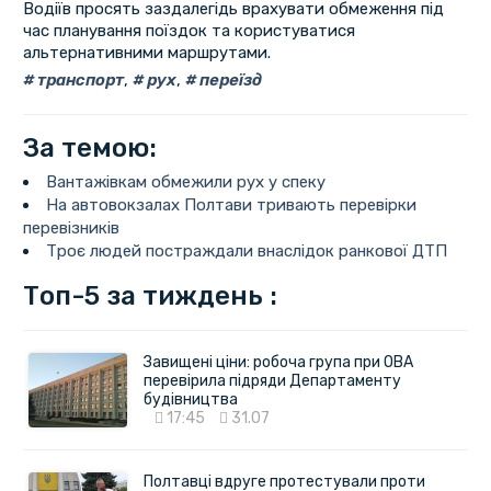
Водіїв просять заздалегідь врахувати обмеження під
час планування поїздок та користуватися
альтернативними маршрутами.
транспорт
,
рух
,
переїзд
За темою:
Вантажівкам обмежили рух у спеку
На автовокзалах Полтави тривають перевірки
перевізників
Троє людей постраждали внаслідок ранкової ДТП
Топ-5 за тиждень :
Завищені ціни: робоча група при ОВА
перевірила підряди Департаменту
будівництва
17:45
31.07
Полтавці вдруге протестували проти