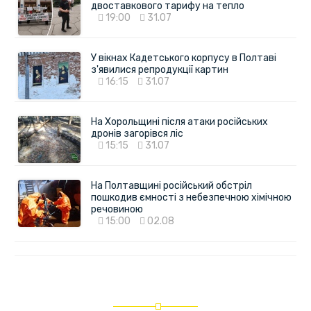
двоставкового тарифу на тепло
19:00
31.07
У вікнах Кадетського корпусу в Полтаві
з'явилися репродукції картин
16:15
31.07
На Хорольщині після атаки російських
дронів загорівся ліс
15:15
31.07
На Полтавщині російський обстріл
пошкодив ємності з небезпечною хімічною
речовиною
15:00
02.08