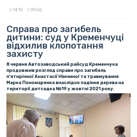
14:15
09.06
Справа про загибель
дитини: суд у Кременчуці
відхилив клопотання
захисту
8 червня Автозаводський райсуд Кременчука
продовжив розгляд справи про загибель
п’ятирічної Анастасії Німчиної та травмування
Марка Пономаренка внаслідок падіння дерева на
території дитсадка №19 у жовтні 2021 року.