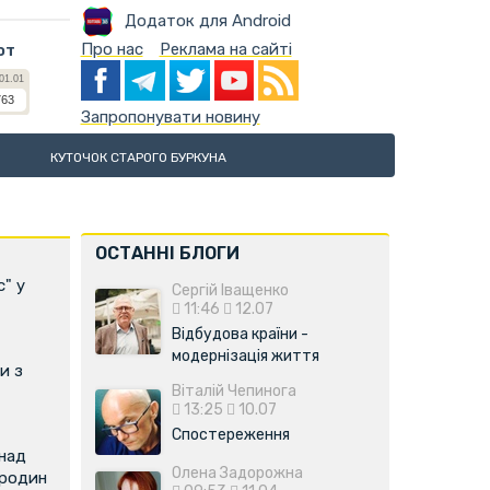
Додаток для Android
Про нас
Реклама на сайті
ют
Запропонувати новину
КУТОЧОК СТАРОГО БУРКУНА
ОСТАННІ БЛОГИ
с" у
Сергій Іващенко
11:46
12.07
Відбудова країни -
модернізація життя
и з
Віталій Чепинога
13:25
10.07
Спостереження
над
Олена Задорожна
 родин