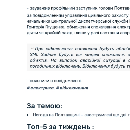
- зауважив профільний заступник голови Полта
За повідомленням управління цивільного захисту
начальника центральної диспетчерської служби
Григорія Глущенка, обмеження споживання електр
діяти як крайній захід і лише у разі настання авар
Про відключення споживачі будуть обов’я
ЗМІ. Задіяні будуть всі кінцеві споживачі,
об’єктів. На випадок аварійної ситуації в 
погодинних відключень. Відключення будуть т
- пояснили в повідомленні.
електрика
,
відключення
За темою:
Негода на Полтавщині – знеструмлені ще дві т
Топ-5 за тиждень :