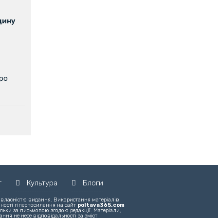
щину
про
т
Культура
Блоги
 власністю видання. Використання матеріалів
вності гіперпосилання на сайт
poltava365.com
льки за письмовою згодою редакції. Матеріали,
ння не несе відповідальності за зміст