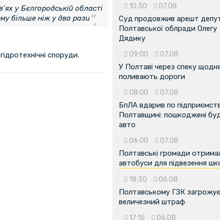
10:30
07.08
в’ях у Бєлгородській області
му більше ніж у два рази
Суд продовжив арешт депу
Полтавської облради Олегу
Дядику
09:00
07.08
гідротехнічні споруди.
У Полтаві через спеку щодн
поливають дороги
08:00
07.08
БпЛА вдарив по підприємств
Полтавщині: пошкоджені буді
авто
06:00
07.08
Полтавські громади отрима
автобуси для підвезення шк
18:30
06.08
...
Полтавському ГЗК загрожу
величезний штраф
17:15
06.08