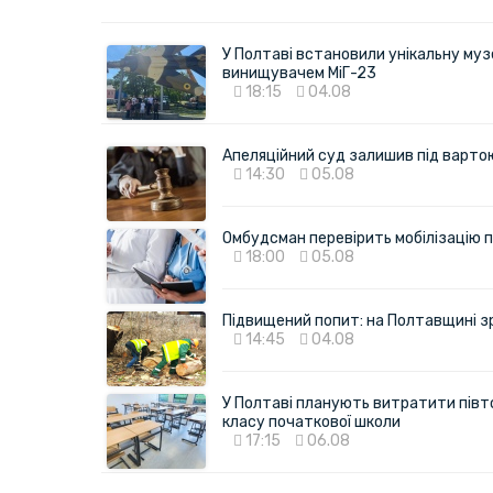
У Полтаві встановили унікальну муз
винищувачем МіГ-23
18:15
04.08
Апеляційний суд залишив під варто
14:30
05.08
Омбудсман перевірить мобілізацію п
18:00
05.08
Підвищений попит: на Полтавщині з
14:45
04.08
У Полтаві планують витратити півт
класу початкової школи
17:15
06.08