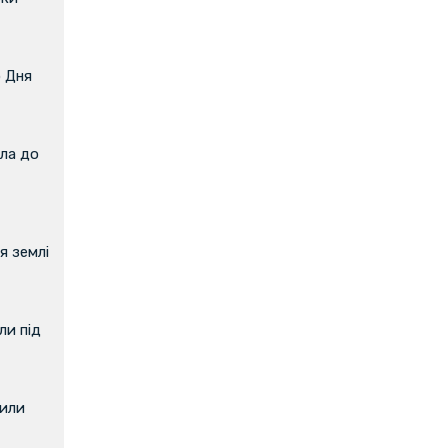
о Дня
ла до
я землі
и під
вили