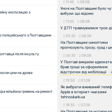
11:45
08.08
Уночі на Полтавщині було чу
ейну експозицію з
вибухи: що відомо
11:00
08.08
У ДТП травмувалися троє д
ю поліцейського з Полтавщини
09:30
08.08
На Полтавщині синоптики
прогнозують грозу, град і ш
олтавця після інсульту
06:30
08.08
У Полтаві викрили адвоката
брав гроші за оформлення
відстрочок від мобілізації
росли ціни на дрова
19:50
07.08
Як вибрати вживаний теле
ора мільйона гривень на ремонт
Apple в інтернет-магазині
tehnoskarb.ua
18:30
07.08
На Полтавщині за чотири р