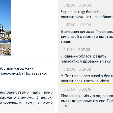
15:00
09.08
Через негоду без світла
залишилися шість сіл област
13:00
09.08
Бізнесмен вигадав "інвалідні
сина, щоб отримати відстро
гроші
11:30
09.08
Лісівники області радять
запасатися дровами влітку
табу для узгодження
10:00
09.08
 прес-служба Полтавської
У Полтаві через аварію без 
залишилася третина міста
21:54
08.08
підприємствами, щоб вони
Полтавська міська рада вно
ьованими схемами. Є великі
зміни до регламенту своєї 
ктроенергії, тому з ними