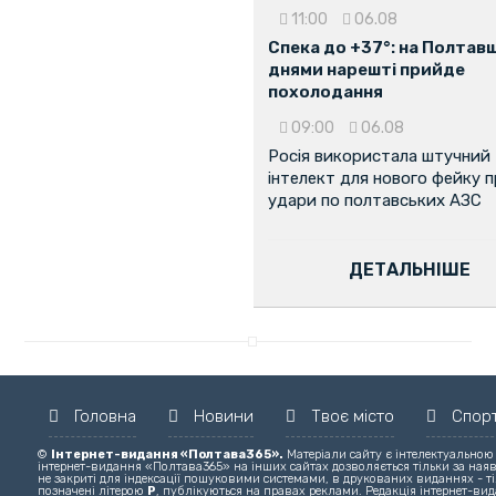
11:00
06.08
Спека до +37°: на Полтав
днями нарешті прийде
похолодання
09:00
06.08
Росія використала штучний
інтелект для нового фейку 
удари по полтавських АЗС
ДЕТАЛЬНІШЕ
Головна
Новини
Твоє місто
Спор
©
Інтернет-видання «Полтава365».
Матеріали сайту є інтелектуальною
інтернет-видання «Полтава365» на інших сайтах дозволяється тільки за ная
не закриті для індексації пошуковими системами, в друкованих виданнях - ті
позначені літерою
Р
, публікуються на правах реклами. Редакція інтернет-вида