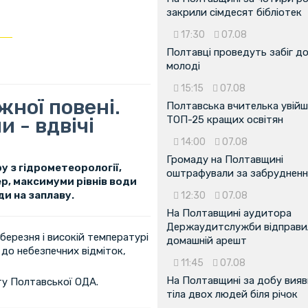
закрили сімдесят бібліотек
17:30
07.08
Полтавці проведуть забіг д
молоді
15:15
07.08
жної повені.
Полтавська вчителька увійш
и - вдвічі
ТОП-25 кращих освітян
14:00
07.08
Громаду на Полтавщині
 з гідрометеорології,
оштрафували за забрудненн
р, максимуми рівнів води
и на заплаву.
12:30
07.08
На Полтавщині аудитора
Держаудитслужби відправил
березня і високій температурі
домашній арешт
и до небезпечних відміток,
11:45
07.08
На Полтавщині за добу вия
ту Полтавської ОДА.
тіла двох людей біля річок