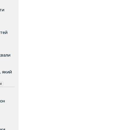
ти
ітей
квали
, який
фон
оки