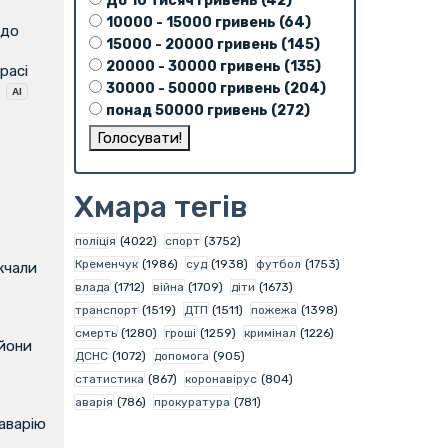
До 10 тисяч гривень (42)
10000 - 15000 гривень (64)
 до
15000 - 20000 гривень (145)
20000 - 30000 гривень (135)
расі
30000 - 50000 гривень (204)
понад 50000 гривень (272)
Хмара тегів
поліція
(4022)
спорт
(3752)
Кременчук
(1986)
суд
(1938)
футбол
(1753)
жчали
влада
(1712)
війна
(1709)
діти
(1673)
транспорт
(1519)
ДТП
(1511)
пожежа
(1398)
смерть
(1280)
гроші
(1259)
кримінал
(1226)
ьйони
ДСНС
(1072)
допомога
(905)
статистика
(867)
коронавірус
(804)
аварія
(786)
прокуратура
(781)
аварію