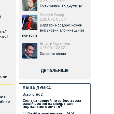
09:53
11.04
Бути живим. І відчути це
Валерій Пекар
і
20:07
05.04
Варвари мордору: кожен
військовий злочинець має
сть"
померти
чку і
Віталій Портніков
13:00
22.03
Солоною ціною
ДЕТАЛЬНІШЕ
води
ВАША ДУМКА
Всього: 862
сить
Скільки грошей потрібно зараз
роботи
вашій родині на місяць для
нормального життя?