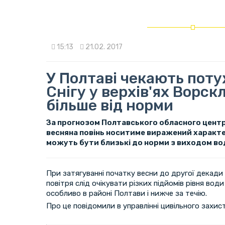
15:13
21.02. 2017
У Полтаві чекають поту
Снігу у верхів'ях Ворскл
більше від норми
За прогнозом Полтавського обласного центру
весняна повінь носитиме виражений характе
можуть бути близькі до норми з виходом вод
При затягуванні початку весни до другої декади 
повітря слід очікувати різких підйомів рівня вод
особливо в районі Полтави і нижче за течію.
Про це повідомили в управлінні цивільного захис