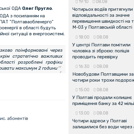
19:10
08.08
вської ОДА
Олег Пругло
.
Чотирьох водіїв притягнули
відповідальності за значне
 ОДА з посиланням на
перевищення швидкості на т
 ПАТ "Полтаваобленерго"
М-03 у Полтавській області
оенергії в області будуть
ійної ситуації в енергосистемі.
18:00
08.08
У центрі Полтави помітили
зково поінформовані через
чоловіка зі зброєю: поліція
 окрім стратегічно важливих
проводить перевірку
області розроблені графіки
16:30
08.08
ривати максимум 2 години
Новобудови Полтавщини за
чотири роки трохи подоро
15:00
08.08
У Полтаві продали колишнє
приміщення банку за 42 міл
13:00
08.08
ис. абонентів
Чотири адреси у Полтаві
залишилися без води через 