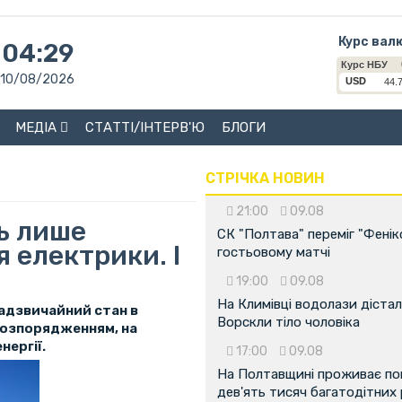
Курс вал
04:29
10/08/2026
МЕДІА
СТАТТІ/ІНТЕРВ'Ю
БЛОГИ
СТРІЧКА НОВИН
21:00
09.08
ь лише
СК "Полтава" переміг "Фенік
 електрики. І
гостьовому матчі
19:00
09.08
На Климівці водолази дістал
 надзвичайний стан в
Ворскли тіло чоловіка
 розпорядженням, на
ергії.
17:00
09.08
На Полтавщині проживає по
дев'ять тисяч багатодітних