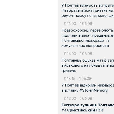
У Полтаві планують витрат
півтора мільйона гривень на
ремонт класу початкової ш
16:00
06.08
Правоохоронці перевіряють
підстави виплат працівника
Полтавської міськради та
комунальних підприємств
15:00
06.08
Полтавець ошукав матір заг
військового на понад мільйо
гривень
13:15
06.08
У Полтаві відкрили міжнаро
виставку #StolenMemory
12:00
06.08
Ferrexpo зупинив Полтав
та Єристівський ГЗК