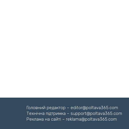
Головний редактор – editor@poltava365.com
Технічна підтримка – support@poltava365.com
Реклама на сайті – reklama@poltava365.com