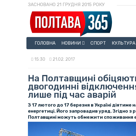
ЗАСНОВАНО 21 ГРУДНЯ 2015 РОКУ
ГОЛОВНА
НОВИНИ
СПОРТ
КУЛЬТУРА
15:30
21.02. 2017
На Полтавщині обіцяют
двогодинні відключення
лише під час аварій
З 17 лютого до 17 березня в Україні діятиме
енергетиці. Його запровадив уряд. Згідно з
Полтавщині можуть обмежити споживання ен