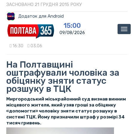
ЗАСНОВАНО 21 ГРУДНЯ 2015 РОКУ
Додаток для Android
15:00
Мен
09/08/2026
16:30
03.06
На Полтавщині
оштрафували чоловіка за
обіцянку зняти статус
розшуку в ТЦК
Миргородський міськрайонний суд визнав винним
місцевого жителя, який узяв гроші за обіцянку
«допомогти» чоловіку зняти статус розшуку в
системі ТЦК. Йому призначили штраф у розмірі 34
тисяч гривень.