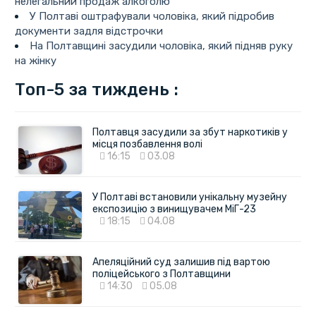
нелегальний продаж алкоголю
У Полтаві оштрафували чоловіка, який підробив
документи задля відстрочки
На Полтавщині засудили чоловіка, який підняв руку
на жінку
Топ-5 за тиждень :
Полтавця засудили за збут наркотиків у
місця позбавлення волі
16:15
03.08
У Полтаві встановили унікальну музейну
експозицію з винищувачем МіГ-23
18:15
04.08
Апеляційний суд залишив під вартою
поліцейського з Полтавщини
14:30
05.08