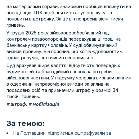
За матеріалами справи, знайомий пообіцяв вплинути на
посадовців ТЦК, щоб зняти статус розшуку та
поновити відстрочку. За це він попросив вісім тисяч
гривень.
У грудні 2025 року військовозобов’язаний під
контролем правоохоронців перерахував ці гроші на
банківську картку чоловіка. У суді обвинувачений
визнав провину. Він пояснив, що хотів «допомогти»,
однак розуміє, що вчинив неправильно.
Суд врахував щире каяття, відсутність попередніх
судимостей та благодійний внесок на потреби
військової частини. У підсумку чоловіка визнали винним
в одержанні неправомірної вигоди за вплив на
посадових осіб та призначили штраф у розмірі 34
тисячі гривень.
штраф
,
мобілізація
За темою:
На Полтавщині підприємця оштрафували за