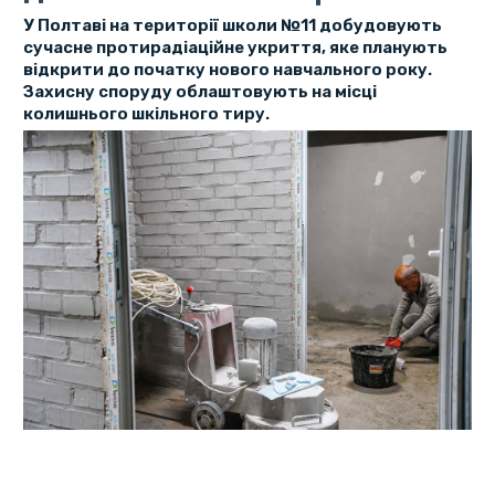
У Полтаві на території школи №11 добудовують
сучасне протирадіаційне укриття, яке планують
відкрити до початку нового навчального року.
Захисну споруду облаштовують на місці
колишнього шкільного тиру.
Про це
повідомили
3 червня у Полтавській міській