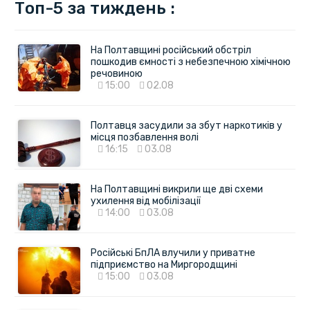
Топ-5 за тиждень :
На Полтавщині російський обстріл
пошкодив ємності з небезпечною хімічною
речовиною
15:00
02.08
Полтавця засудили за збут наркотиків у
місця позбавлення волі
16:15
03.08
На Полтавщині викрили ще дві схеми
ухилення від мобілізації
14:00
03.08
Російські БпЛА влучили у приватне
підприємство на Миргородщині
15:00
03.08