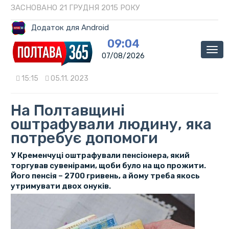
ЗАСНОВАНО 21 ГРУДНЯ 2015 РОКУ
Додаток для Android
09:04
Мен
07/08/2026
15:15
05.11. 2023
На Полтавщині
оштрафували людину, яка
потребує допомоги
У Кременчуці оштрафували пенсіонера, який
торгував сувенірами, щоби було на що прожити.
Його пенсія – 2700 гривень, а йому треба якось
утримувати двох онуків.