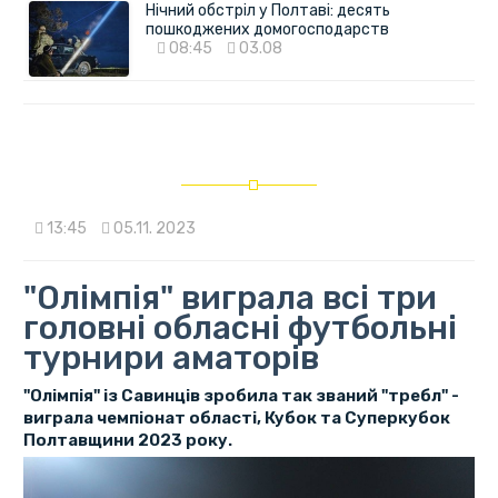
Нічний обстріл у Полтаві: десять
пошкоджених домогосподарств
08:45
03.08
13:45
05.11. 2023
"Олімпія" виграла всі три
головні обласні футбольні
турнири аматорів
"Олімпія" із Савинців зробила так званий "требл" -
виграла чемпіонат області, Кубок та Суперкубок
Полтавщини 2023 року.