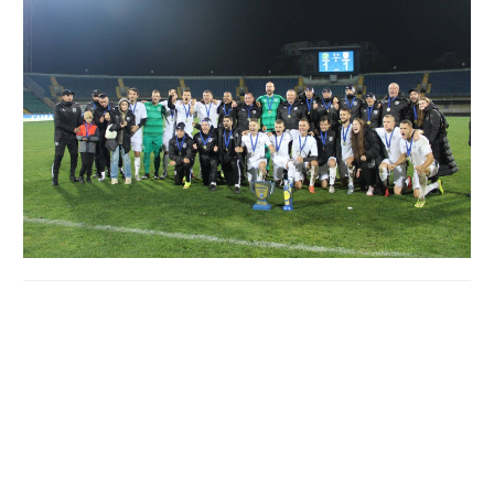
У Полтаві на стадіоні "Ворскла" імені Олексія
Бутовського відбувся матч за Суперкубок Полтавської
області з футболу. У боротьбі за трофей зійшлися
чемпіон та володар Кубка – "Олімпія" та срібний призер
чемпіонату – "Рокита". Все вирішили післяматчеві
пенальті, адже основний час гри завершився внічию, а
овертайм за регламентом не передбачався.
Рокита — Олімпія 1:1 (по пенальті