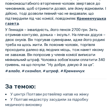
повномасштабного вторгнення чоловік звертався до
чиновників, щоб отримати дозвіл, але йому відмовили. І
дійсно, тоді дозволи певний час не видавали, що
підтвердили під час комісії, повідомляє
Кременчуцька
газета
.
У Геннадія – інвалідність, його пенсія 2700 грн. Зять
отримав контузію, донька – інсульт. На плечах дідуся –
двоє онуків. Він торгував сувенірами, адже його родині
треба на щось жити. Як пояснив чоловік, торгівля
проходила далеко від людних місць, тож намет нікому
не заважав. Він попросив у членів комісії виписати
мінімальний штраф. Чоловіка зобов’язали сплатити 340
гривень, на що почули: "Ну добре, дякую й за це".
влада
,
скандал
,
штраф
,
Кременчук
За темою:
У центрі Полтави ротвейлер напав на жінку
У Полтаві медсестру засудили за підробку
медичного висновку