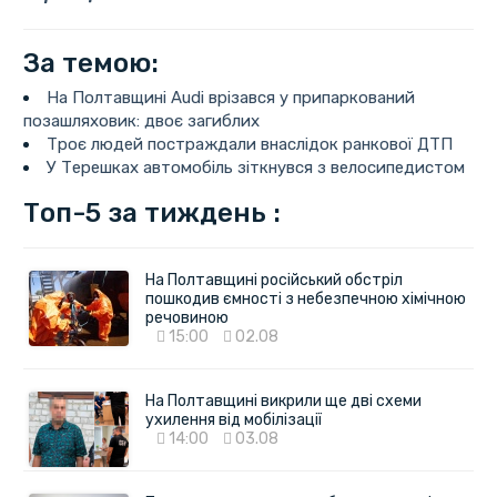
За темою:
На Полтавщині Audi врізався у припаркований
позашляховик: двоє загиблих
Троє людей постраждали внаслідок ранкової ДТП
У Терешках автомобіль зіткнувся з велосипедистом
Топ-5 за тиждень :
На Полтавщині російський обстріл
пошкодив ємності з небезпечною хімічною
речовиною
15:00
02.08
На Полтавщині викрили ще дві схеми
ухилення від мобілізації
14:00
03.08