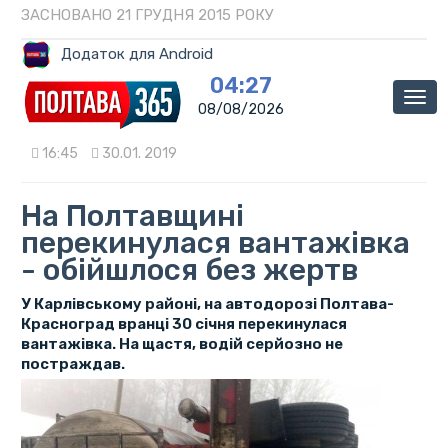
ЗАСНОВАНО 21 ГРУДНЯ 2015 РОКУ
Додаток для Android
04:27
Мен
08/08/2026
16:45
30.01. 2019
На Полтавщині
перекинулася вантажівка
- обійшлося без жертв
У Карлівському районі, на автодорозі Полтава-
Красноград вранці 30 січня перекинулася
вантажівка. На щастя, водій серйозно не
постраждав.