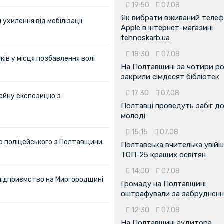
19:50
07.08
Як вибрати вживаний теле
ухилення від мобілізації
Apple в інтернет-магазині
tehnoskarb.ua
18:30
07.08
ів у місця позбавлення волі
На Полтавщині за чотири р
закрили сімдесят бібліотек
17:30
07.08
ейну експозицію з
Полтавці проведуть забіг д
молоді
15:15
07.08
ю поліцейського з Полтавщини
Полтавська вчителька увійш
ТОП-25 кращих освітян
14:00
07.08
 підприємство на Миргородщині
Громаду на Полтавщині
оштрафували за забрудненн
12:30
07.08
На Полтавщині аудитора