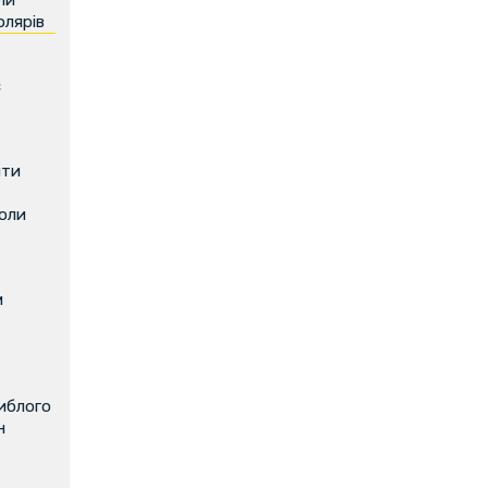
ли
олярів
є
ити
коли
м
иблого
н