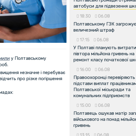
Полтавські громади отрима
автобуси для підвезення шк
18:30
06.08
Полтавському ГЗК загрожу
величезний штраф
17:15
06.08
У Полтаві планують витрат
півтора мільйона гривень на
мили
у Полтавському
ремонт класу початкової ш
роб.
16:00
06.08
вищення незначне і перебуває
Правоохоронці перевіряють
відчить про різке погіршення
підстави виплат працівника
Полтавської міськради та
мадах:
комунальних підприємств
15:00
06.08
Полтавець ошукав матір заг
військового на понад мільйо
гривень
13:15
06.08