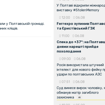
У Полтаві відкрили міжнаро
виставку #StolenMemory
12:00
06.08
Ferrexpo зупинив Полтав
ли у Полтавській громаді.
та Єристівський ГЗК
них кліщів.
11:00
06.08
Спека до +37°: на Полтав
днями нарешті прийде
похолодання
09:00
06.08
Росія використала штучний
інтелект для нового фейку 
удари по полтавських АЗС
07:51
06.08
Суд винесе вирок чоловіку, 
...
обманув матір загиблого
захисника