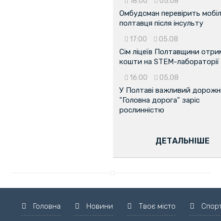
18:00
05.08
Омбудсман перевірить мобіл
полтавця після інсульту
17:00
05.08
Сім ліцеїв Полтавщини отр
кошти на STEM-лабораторії
16:00
05.08
У Полтаві важливий дорожні
"Головна дорога" заріс
рослинністю
ДЕТАЛЬНІШЕ
Головна
Новини
Твоє місто
Спор