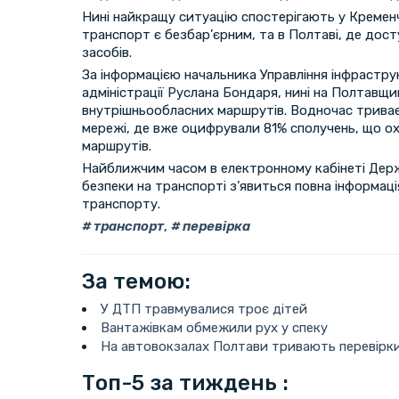
Нині найкращу ситуацію спостерігають у Кременч
транспорт є безбар’єрним, та в Полтаві, де дос
засобів.
За інформацією начальника Управління інфрастру
адміністрації Руслана Бондаря, нині на Полтавщ
внутрішньообласних маршрутів. Водночас трива
мережі, де вже оцифрували 81% сполучень, що о
маршрутів.
Найближчим часом в електронному кабінеті Держ
безпеки на транспорті з’явиться повна інформац
транспорту.
транспорт
,
перевірка
За темою:
У ДТП травмувалися троє дітей
Вантажівкам обмежили рух у спеку
На автовокзалах Полтави тривають перевірки
Топ-5 за тиждень :