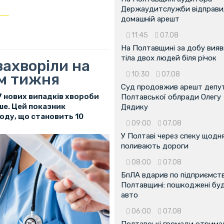
Держаудитслужби відправил
домашній арешт
11:45
07.08
На Полтавщині за добу вия
тіла двох людей біля річок
захворіли на
10:30
07.08
ом тижня
Суд продовжив арешт депу
 нових випадків хвороби
Полтавської облради Олегу
ше. Цей показник
Дядику
оду, що становить 10
09:00
07.08
У Полтаві через спеку щодн
поливають дороги
08:00
07.08
БпЛА вдарив по підприємств
Полтавщині: пошкоджені буді
авто
06:00
07.08