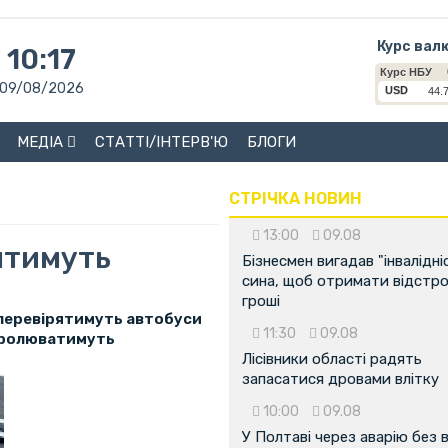
Курс вал
10:17
09/08/2026
МЕДІА
СТАТТІ/ІНТЕРВ'Ю
БЛОГИ
СТРІЧКА НОВИН
13:00
09.08
ятимуть
Бізнесмен вигадав "інвалідні
сина, щоб отримати відстро
гроші
ю перевірятимуть автобуси
11:30
09.08
тролюватимуть
Лісівники області радять
запасатися дровами влітку
10:00
09.08
У Полтаві через аварію без 