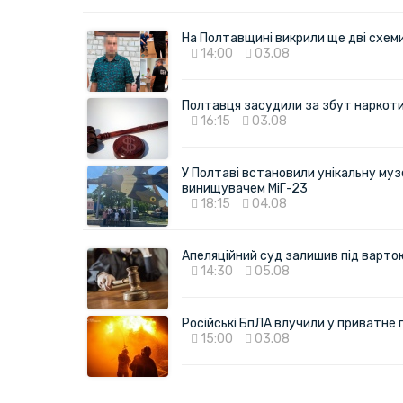
На Полтавщині викрили ще дві схеми 
14:00
03.08
Полтавця засудили за збут наркотик
16:15
03.08
У Полтаві встановили унікальну муз
винищувачем МіГ-23
18:15
04.08
Апеляційний суд залишив під варто
14:30
05.08
Російські БпЛА влучили у приватне
15:00
03.08