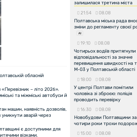
залишилася третина міста
21:54
08.08
Полтавська міська рада вно
зміни до регламенту своєї 
19:10
08.08
Чотирьох водіїв притягнули
відповідальності за значне
перевищення швидкості на т
М-03 у Полтавській області
олтавській обласній
18:00
08.08
У центрі Полтави помітили
«Перевізник – літо 2026».
чоловіка зі зброєю: поліція
міські та міжміські автобуси й
проводить перевірку
ан машин, наявність дозволів,
16:30
08.08
и уникнути аварій через
Новобудови Полтавщини за
чотири роки трохи подоро
олтавщині є доступними для
15:00
08.08
 дитячими візками.