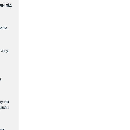
и під
вили
тату
я
у на
влі і