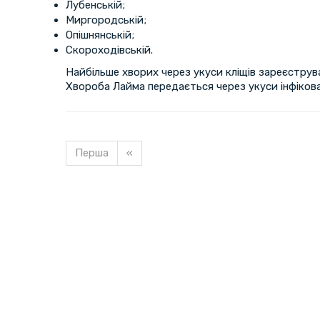
Лубенській;
Миргородській;
Опішнянській;
Скороходівській.
Найбільше хворих через укуси кліщів зареєструва
Хвороба Лайма передається через укуси інфікова
Перша
«
Завантажуємо новину