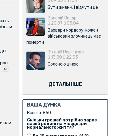
09:53
11.04
Бути живим. І відчути це
Валерій Пекар
сить
20:07
05.04
роботи
Варвари мордору: кожен
військовий злочинець має
померти
 до
Віталій Портніков
13:00
22.03
расі
Солоною ціною
ДЕТАЛЬНІШЕ
ВАША ДУМКА
Всього: 860
Скільки грошей потрібно зараз
жчали
вашій родині на місяць для
нормального життя?