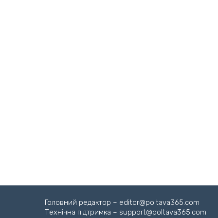
Головний редактор – editor@poltava365.com
Технічна підтримка – support@poltava365.com