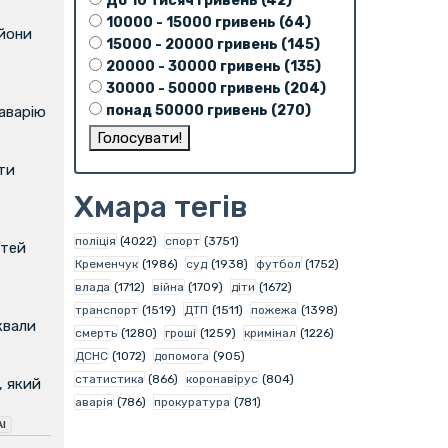
До 10 тисяч гривень (42)
10000 - 15000 гривень (64)
ьйони
15000 - 20000 гривень (145)
20000 - 30000 гривень (135)
30000 - 50000 гривень (204)
понад 50000 гривень (270)
аварію
ти
Хмара тегів
поліція
(4022)
спорт
(3751)
ітей
Кременчук
(1986)
суд
(1938)
футбол
(1752)
влада
(1712)
війна
(1709)
діти
(1672)
транспорт
(1519)
ДТП
(1511)
пожежа
(1398)
квали
смерть
(1280)
гроші
(1259)
кримінал
(1226)
ДСНС
(1072)
допомога
(905)
статистика
(866)
коронавірус
(804)
, який
аварія
(786)
прокуратура
(781)