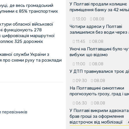
У Полтаві продали колишнє
уці, де весь громадський
приміщення банку за 42 міл
тупними є 85% транспортних
13:00
08.08
ктури обласної військової
Чотири адреси у Полтаві
ині функціонують 278
залишилися без води через 
є цифровізація маршрутної
хоплює 325 дорожніх
11:45
08.08
Уночі на Полтавщині було чу
авної служби України з
вибухи: що відомо
ія про схеми руху та розклади
11:00
08.08
У ДТП травмувалися троє д
09:30
08.08
На Полтавщині синоптики
прогнозують грозу, град і ш
06:30
08.08
У Полтаві викрили адвоката
 перевізників
брав гроші за оформлення
відстрочок від мобілізації