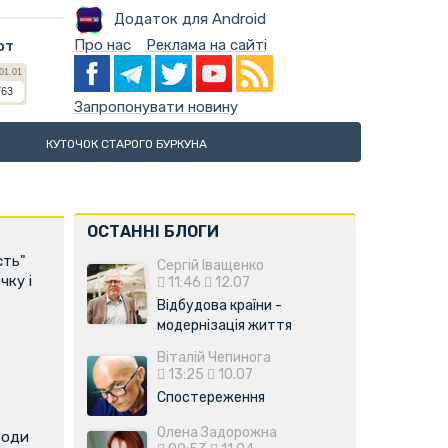
Додаток для Android
Про нас
Реклама на сайті
ют
Запропонувати новину
КУТОЧОК СТАРОГО БУРКУНА
ОСТАННІ БЛОГИ
сть"
Сергій Іващенко
чку і
11:46
12.07
Відбудова країни -
модернізація життя
Віталій Чепинога
13:25
10.07
Спостереження
Олена Задорожна
води