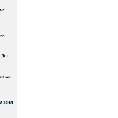
фон
оки
о Дня
ла до
я землі