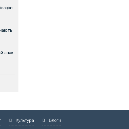
ізацію
имають
й знак
т
Культура
Блоги