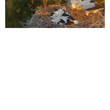
Про це
повідомила
орнітологиня
Ірина Саражинська.
За її словами, яйце з’явилося в період із 13 до 21 квітня, і
понад місяць його по черзі висиджували то Грицик,
то Одарка. П’яте яйце лелек не вилупилося у той самий
період, що й інші.
«З нього чекали появи на світ п’ятого лелеченяти, але
цього не сталося. Ще понад місяць після лупин яйце
лежало в гнізді, час від часу мандруючи по всьому
периметру»,
— вказує Саражинська.
А втім, 28 червня о 16:04 яйце вибухнуло.
Як зазначається, два роки тому в гнізді лелек Грицика
та Одарки в цей самий час яйце, з якого не вилупилося
пташеня, також вибухнуло через екстремальну спеку.