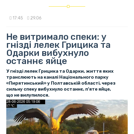
17:45
29.06
Не витримало спеки: у
гнізді лелек Грицика та
Одарки вибухнуло
останнє яйце
У гнізді лелек Грицика та Одарки, життя яких
транслюють на каналі Національного парку
«Пирятинський» у Полтавській області, через
сильну спеку вибухнуло останнє, п’яте яйце,
що не вилупилося.