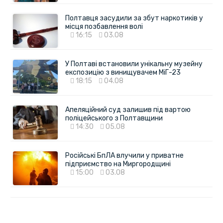
Полтавця засудили за збут наркотиків у
місця позбавлення волі
16:15
03.08
У Полтаві встановили унікальну музейну
експозицію з винищувачем МіГ-23
18:15
04.08
Апеляційний суд залишив під вартою
поліцейського з Полтавщини
14:30
05.08
Російські БпЛА влучили у приватне
підприємство на Миргородщині
15:00
03.08