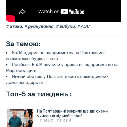
атака
,
руйнування
,
вибухи
,
АЗС
За темою:
БпЛА вдарив по підприємству на Полтавщині:
пошкоджені будівлі і авто
Російські БпЛА влучили у приватне підприємство на
Миргородщині
Нічний обстріл у Полтаві: десять пошкоджених
домогосподарств
Топ-5 за тиждень :
На Полтавщині викрили ще дві схеми
ухилення від мобілізації
14:00
03.08