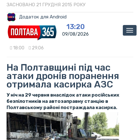
ЗАСНОВАНО 21 ГРУДНЯ 2015 РОКУ
Додаток для Android
13:20
Мен
09/08/2026
18:00
29.06
На Полтавщині під час
атаки дронів поранення
отримала касирка АЗС
У ніч на 29 червня внаслідок атаки російських
безпілотників на автозаправну станцію в
Полтавському районі постраждала касирка.