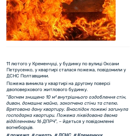
11 лютого у Кременчуці, у будинку по вулиці Оксани
Петрусенко, у квартирі сталася пожежа, повідомили у
ДСНС Полтавщини.
Пожежа виникла у квартирі на другому поверсі
двоповерхового житлового будинку.
"
Вогнем знищено 10 м²
внутрішнього оздоблення стін,
диван, домашнє майно, закопчено стіни та стелю.
Врятовано дану квартиру. Внаслідок пожежі загинула
господарка квартири. Пожежа ліквідована двома
відділеннями 16 ДПРЧ
", – йдеться у повідомленні
вогнеборців.
пожежа
,
смерть
,
ДСНС
,
Кременчук