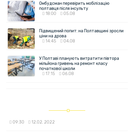
Омбудсман перевірить мобілізацію
полтавця після інсульту
18:00
05.08
Підвищений попит: на Полтавщині зросли
ціни на дрова
14:45
04.08
У Полтаві планують витратити півтора
мільйона гривень на ремонт класу
початкової школи
17:15
06.08
09:30
12.02. 2022