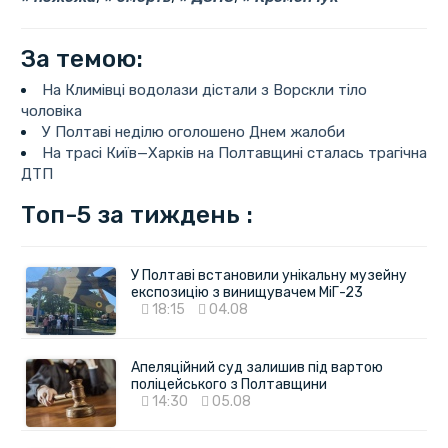
За темою:
На Климівці водолази дістали з Ворскли тіло
чоловіка
У Полтаві неділю оголошено Днем жалоби
На трасі Київ—Харків на Полтавщині сталась трагічна
ДТП
Топ-5 за тиждень :
У Полтаві встановили унікальну музейну
експозицію з винищувачем МіГ-23
18:15
04.08
Апеляційний суд залишив під вартою
поліцейського з Полтавщини
14:30
05.08