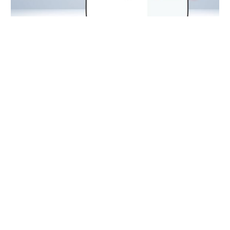
Електронний кабінет водія недовго був недоступним.
Наразі він запрацював в оновленому режимі.
"За цей період ми отримали унікальний досвід, сотні
ваших відгуків, пройшли шлях від втілення простих
послуг до переведення найзатребуваніших в
електронний формат"
, - повідомили у СЦ МВС.
Зараз Електронний кабінет водія став адаптованим для
мобільних пристроїв, максимально захищений і стійкий
до зовнішніх кіберзагроз. Дизайн відповідає
візуальному стилю сервісних центрів МВС – мінімалізм,
а структура його інтуїтивно зрозуміла.
На сьогодні Електронний кабінет водія містить
сервіси: