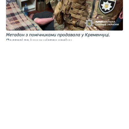
Метадон з помічниками продавала у Кременчуці,
Полтаві та інших містах країни.
Про це повідомили у пресслужбі Полтавської обласної
прокуратури.
За даними правоохоронців, до незаконної діяльності
жінка залучила свою сестру та іще трьох знайомих.
Із жовтня 2024-го по травень 2025 року фігуранти
продавали метадон у Кременчуці, Полтаві та інших
регіонах України. Робили вони це різними способами:
під час особистих зустрічей, відправляли поштою,
розкладали «закладки». Перед тим, як доставити
наркотик, покупці переказували гроші на банківську
картку.