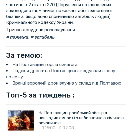
частиною 2 статті 270 (Порушення встановлених
законодавством вимог пожежної або техногенної
безпеки, якщо воно спричинило загибель людей)
Кримінального кодексу України.
Триває досудове розслідування.
пожежа
,
загибель
За темою:
На Полтавщині горіла синагога
Падіння дрона: на Полтавщині ліквідували лісову
пожежу
Вранці ворожий дрон влучив у склад під Полтавою
Топ-5 за тиждень :
На Полтавщині російський обстріл
пошкодив ємності з небезпечною хімічною
речовиною
15:00
02.08