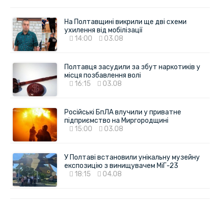
На Полтавщині викрили ще дві схеми
ухилення від мобілізації
14:00
03.08
Полтавця засудили за збут наркотиків у
місця позбавлення волі
16:15
03.08
Російські БпЛА влучили у приватне
підприємство на Миргородщині
15:00
03.08
У Полтаві встановили унікальну музейну
експозицію з винищувачем МіГ-23
18:15
04.08