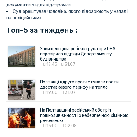
документи задля відстрочки
Суд арештував чоловіка, якого підозрюють у нападі
на поліцейських
Топ-5 за тиждень :
Завищені ціни: робоча група при ОВА
перевірила підряди Департаменту
будівництва
17:45
31.07
Полтавці вдруге протестували проти
двоставкового тарифу на тепло
19:00
31.07
На Полтавщині російський обстріл
пошкодив ємності з небезпечною хімічною
речовиною
15:00
02.08