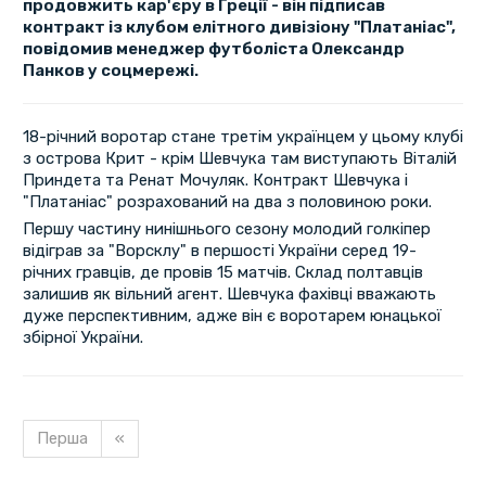
продовжить кар'єру в Греції - він підписав
контракт із клубом елітного дивізіону "Платаніас",
повідомив менеджер футболіста Олександр
Панков у соцмережі.
18-річний воротар стане третім українцем у цьому клубі
з острова Крит - крім Шевчука там виступають Віталій
Приндета та Ренат Мочуляк. Контракт Шевчука і
"Платаніас" розрахований на два з половиною роки.
Першу частину нинішнього сезону молодий голкіпер
відіграв за "Ворсклу" в першості України серед 19-
річних гравців, де провів 15 матчів. Склад полтавців
залишив як вільний агент. Шевчука фахівці вважають
дуже перспективним, адже він є воротарем юнацької
збірної України.
Перша
«