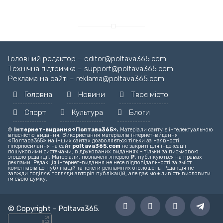
Головний редактор – editor@poltava365.com
Технічна підтримка – support@poltava365.com
Реклама на сайті – reklama@poltava365.com
Головна
Новини
Твоє місто
Спорт
Культура
Блоги
©
Інтернет-видання «Полтава365».
Матеріали сайту є інтелектуальною
власністю видання. Використання матеріалів інтернет-видання
«Полтава365» на інших сайтах дозволяється тільки за наявності
гіперпосилання на сайт
poltava365.com
не закриті для індексації
пошуковими системами, в друкованих виданнях - тільки за письмовою
згодою редакції. Матеріали, позначені літерою
Р
, публікуються на правах
реклами. Редакція інтернет-видання не несе відповідальності за зміст
коментарів до публікацій та тексти рекламних оголошень. Редакція не
завжди поділяє погляди авторів публікацій, але дає можливість висловити
їм свою думку.
© Copyright -
Poltava365
.