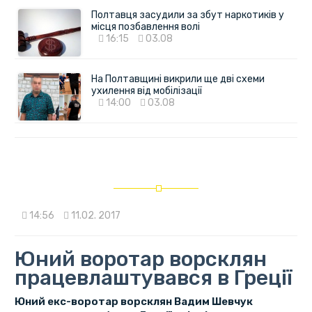
Полтавця засудили за збут наркотиків у
місця позбавлення волі
16:15
03.08
На Полтавщині викрили ще дві схеми
ухилення від мобілізації
14:00
03.08
14:56
11.02. 2017
Юний воротар ворсклян
працевлаштувався в Греції
Юний екс-воротар ворсклян Вадим Шевчук