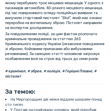
якому перебувало троє місцевих мешканців. У одного з
пасажирів автомобіля, 40-річного місцевого мешканця,
під час поверхневого огляду поліцейські виявили та
вилучили стартовий пистолет "Ekol", який має ознаки
переробки на вогнепальну зброю. Пістолет направили
на експертне дослідження.
За повідомленням поліції, за цим фактом розпочато
кримінальне провадження за статтею 263
Кримінального кодексу України (незаконне поводження
зі зброєю, бойовими припасами або вибуховими
речовинами). За санкцією статті чоловікові загрожує
позбавленням волі на строк від трьох до семи років.
кримінал
,
зброя
,
поліція
,
Горішні Плавні
,
пістолет
За темою:
На Миргородщині дві жінки віддали шахраям понад
сто тисяч
У Полтаві оштрафували чоловіка, який підробив