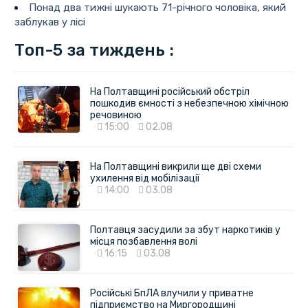
Понад два тижні шукають 71-річного чоловіка, який
заблукав у лісі
Топ-5 за тиждень :
На Полтавщині російський обстріл
пошкодив ємності з небезпечною хімічною
речовиною
15:00
02.08
На Полтавщині викрили ще дві схеми
ухилення від мобілізації
14:00
03.08
Полтавця засудили за збут наркотиків у
місця позбавлення волі
16:15
03.08
Російські БпЛА влучили у приватне
підприємство на Миргородщині