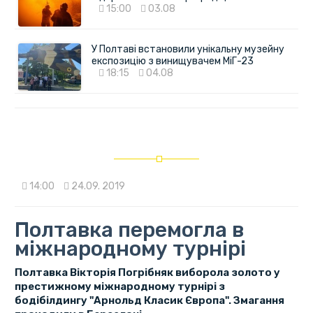
15:00
03.08
У Полтаві встановили унікальну музейну
експозицію з винищувачем МіГ-23
18:15
04.08
14:00
24.09. 2019
Полтавка перемогла в
міжнародному турнірі
Полтавка Вікторія Погрібняк виборола золото у
престижному міжнародному турнірі з
бодібілдингу "Арнольд Класик Європа". Змагання