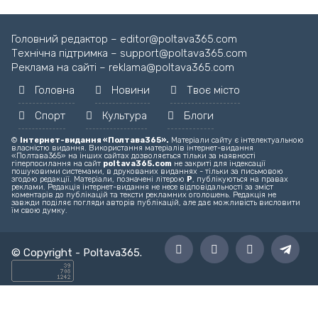
Головний редактор – editor@poltava365.com
Технічна підтримка – support@poltava365.com
Реклама на сайті – reklama@poltava365.com
Головна
Новини
Твоє місто
Спорт
Культура
Блоги
©
Інтернет-видання «Полтава365».
Матеріали сайту є інтелектуальною
власністю видання. Використання матеріалів інтернет-видання
«Полтава365» на інших сайтах дозволяється тільки за наявності
гіперпосилання на сайт
poltava365.com
не закриті для індексації
пошуковими системами, в друкованих виданнях - тільки за письмовою
згодою редакції. Матеріали, позначені літерою
Р
, публікуються на правах
реклами. Редакція інтернет-видання не несе відповідальності за зміст
коментарів до публікацій та тексти рекламних оголошень. Редакція не
завжди поділяє погляди авторів публікацій, але дає можливість висловити
їм свою думку.
© Copyright -
Poltava365
.