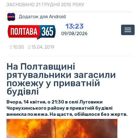
ЗАСНОВАНО 21 ГРУДНЯ 2015 РОКУ
Додаток для Android
13:23
Мен
09/08/2026
10:00
15.04. 2019
На Полтавщині
рятувальники загасили
пожежу у приватній
будівлі
Вчора, 14 квітня, о 21:30 в селі Луговики
Чорнухинського району в приватній будівлі
виникла пожежа. На щастя, обійшлося без жертв.