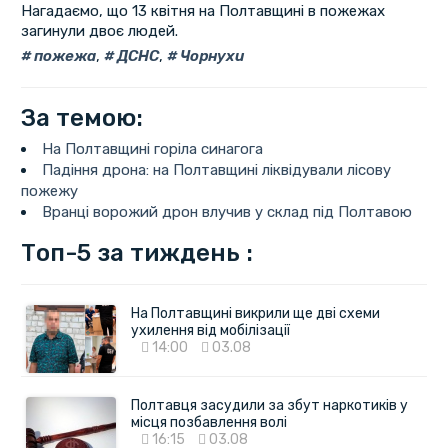
Нагадаємо, що 13 квітня на Полтавщині в пожежах
загинули двоє людей.
пожежа
,
ДСНС
,
Чорнухи
За темою:
На Полтавщині горіла синагога
Падіння дрона: на Полтавщині ліквідували лісову
пожежу
Вранці ворожий дрон влучив у склад під Полтавою
Топ-5 за тиждень :
На Полтавщині викрили ще дві схеми
ухилення від мобілізації
14:00
03.08
Полтавця засудили за збут наркотиків у
місця позбавлення волі
16:15
03.08