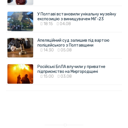
У Полтаві встановили унікальну музейну
експозицію з винищувачем МіГ-23
18:15
04.08
Апеляційний суд залишив під вартою
поліцейського з Полтавщини
14:30
05.08
Російські БпЛА влучили у приватне
підприємство на Миргородщині
15:00
03.08