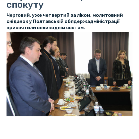
спокуту
Черговий, уже четвертий за ліком, молитовний
сніданок у Полтавській облдержадміністрації
присвятили великоднім святам.
На молитовний сніданок в Полтавській ОДА зібралися
духовні лідери Полтавщини - очільники християнських