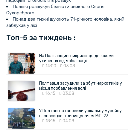
педофілії, оголосили в розшук
Поліція розшукує безвісти зниклого Сергія
Сухореброго
Понад два тижні шукають 71-річного чоловіка, який
заблукав у лісі
Топ-5 за тиждень :
На Полтавщині викрили ще дві схеми
ухилення від мобілізації
14:00
03.08
Полтавця засудили за збут наркотиків у
місця позбавлення волі
16:15
03.08
У Полтаві встановили унікальну музейну
експозицію з винищувачем МіГ-23
18:15
04.08