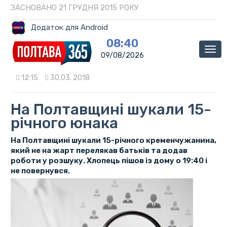
ЗАСНОВАНО 21 ГРУДНЯ 2015 РОКУ
Додаток для Android
08:40
Мен
09/08/2026
12:15
30.03. 2018
На Полтавщині шукали 15-
річного юнака
На Полтавщині шукали 15-річного кременчужанина,
який не на жарт перелякав батьків та додав
роботи у розшуку. Хлопець пішов із дому о 19:40 і
не повернувся.