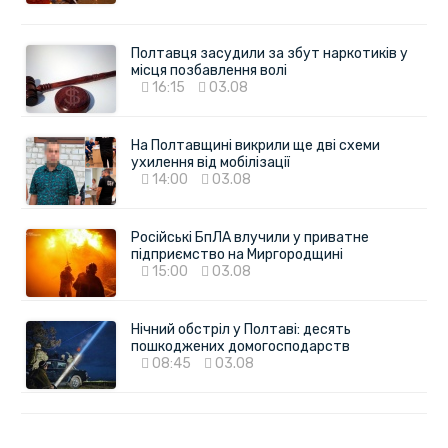
Полтавця засудили за збут наркотиків у
місця позбавлення волі
16:15
03.08
На Полтавщині викрили ще дві схеми
ухилення від мобілізації
14:00
03.08
Російські БпЛА влучили у приватне
підприємство на Миргородщині
15:00
03.08
Нічний обстріл у Полтаві: десять
пошкоджених домогосподарств
08:45
03.08