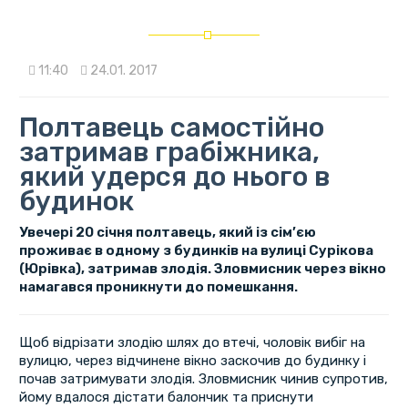
11:40
24.01. 2017
Полтавець самостійно
затримав грабіжника,
який удерся до нього в
будинок
Увечері 20 січня полтавець, який із сім’єю
проживає в одному з будинків на вулиці Сурікова
(Юрівка), затримав злодія. Зловмисник через вікно
намагався проникнути до помешкання.
Щоб відрізати злодію шлях до втечі, чоловік вибіг на
вулицю, через відчинене вікно заскочив до будинку і
почав затримувати злодія. Зловмисник чинив супротив,
йому вдалося дістати балончик та приснути