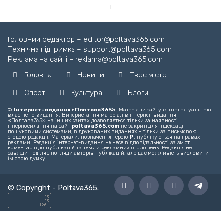
Головний редактор – editor@poltava365.com
Технічна підтримка – support@poltava365.com
Реклама на сайті – reklama@poltava365.com
Головна
Новини
Твоє місто
Спорт
Культура
Блоги
©
Інтернет-видання «Полтава365».
Матеріали сайту є інтелектуальною
власністю видання. Використання матеріалів інтернет-видання
«Полтава365» на інших сайтах дозволяється тільки за наявності
гіперпосилання на сайт
poltava365.com
не закриті для індексації
пошуковими системами, в друкованих виданнях - тільки за письмовою
згодою редакції. Матеріали, позначені літерою
Р
, публікуються на правах
реклами. Редакція інтернет-видання не несе відповідальності за зміст
коментарів до публікацій та тексти рекламних оголошень. Редакція не
завжди поділяє погляди авторів публікацій, але дає можливість висловити
їм свою думку.
© Copyright -
Poltava365
.