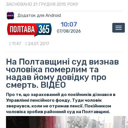
ЗАСНОВАНО 21 ГРУДНЯ 2015 РОКУ
Додаток для Android
10:07
Мен
07/08/2026
11:47
24.01. 2017
На Полтавщині суд визнав
чоловіка померлим та
надав йому довідку про
смерть. ВІДЕО
Про те, що зарахований до покійників дізнався в
Управлінні пенсійного фонду. Туди чоловік
звернувся, коли не отримав пенсії. Покійником
чоловіка зробив районний суд на Полтавщині.