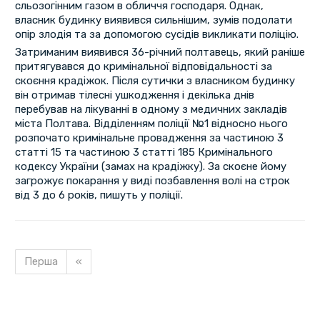
сльозогінним газом в обличчя господаря. Однак,
власник будинку виявився сильнішим, зумів подолати
опір злодія та за допомогою сусідів викликати поліцію.
Затриманим виявився 36-річний полтавець, який раніше
притягувався до кримінальної відповідальності за
скоєння крадіжок. Після сутички з власником будинку
він отримав тілесні ушкодження і декілька днів
перебував на лікуванні в одному з медичних закладів
міста Полтава. Відділенням поліції №1 відносно нього
розпочато кримінальне провадження за частиною 3
статті 15 та частиною 3 статті 185 Кримінального
кодексу України (замах на крадіжку). За скоєне йому
загрожує покарання у виді позбавлення волі на строк
від 3 до 6 років, пишуть у поліції.
Перша
«