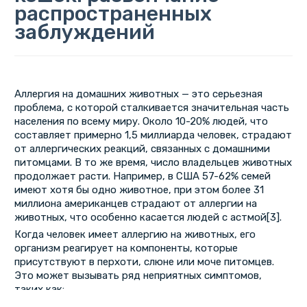
распространенных
заблуждений
Аллергия на домашних животных — это серьезная
проблема, с которой сталкивается значительная часть
населения по всему миру. Около 10-20% людей, что
составляет примерно 1,5 миллиарда человек, страдают
от аллергических реакций, связанных с домашними
питомцами. В то же время, число владельцев животных
продолжает расти. Например, в США 57-62% семей
имеют хотя бы одно животное, при этом более 31
миллиона американцев страдают от аллергии на
животных, что особенно касается людей с астмой[3].
Когда человек имеет аллергию на животных, его
организм реагирует на компоненты, которые
присутствуют в перхоти, слюне или моче питомцев.
Это может вызывать ряд неприятных симптомов,
таких как: