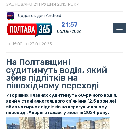
ЗАСНОВАНО 21 ГРУДНЯ 2015 РОКУ
Додаток для Android
21:57
Мен
06/08/2026
16:00
23.01. 2025
На Полтавщині
судитимуть водія, який
збив підлітків на
пішохідному переході
У Горішніх Плавнях судитимуть 60-річного водія,
який у стані алкогольного сп’яніння (2,5 проміле)
збив чотирьох підлітків на нерегульованому
переході. Аварія сталася у жовтні 2024 року.