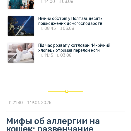
14:00
03.08
Нічний обстріл у Полтаві: десять
пошкоджених домогосподарств
08:45
03.08
Під час розваг у котловані 14-річний
хлопець отримав перелом ноги
11:15
03.08
21:30
19.01. 2025
Мифы об аллергии на
кошек: развенчание