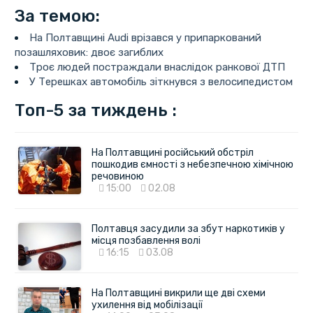
За темою:
На Полтавщині Audi врізався у припаркований
позашляховик: двоє загиблих
Троє людей постраждали внаслідок ранкової ДТП
У Терешках автомобіль зіткнувся з велосипедистом
Топ-5 за тиждень :
На Полтавщині російський обстріл
пошкодив ємності з небезпечною хімічною
речовиною
15:00
02.08
Полтавця засудили за збут наркотиків у
місця позбавлення волі
16:15
03.08
На Полтавщині викрили ще дві схеми
ухилення від мобілізації