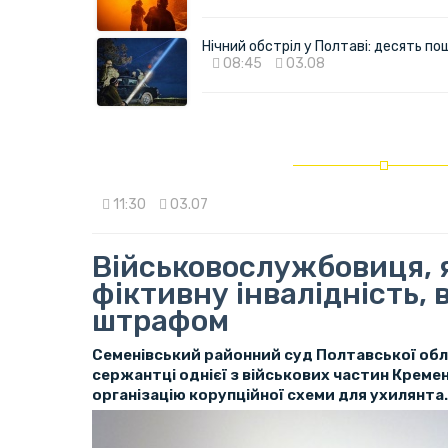
Нічний обстріл у Полтаві: десять 
08:45
03.08
11:30
03.07
Військовослужбовиця, 
фіктивну інвалідність, 
штрафом
Семенівський районний суд Полтавської обла
сержантці однієї з військових частин Креме
організацію корупційної схеми для ухилянта.