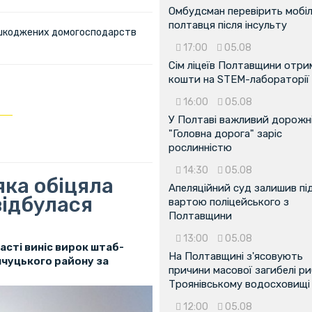
Омбудсман перевірить мобіл
полтавця після інсульту
пошкоджених домогосподарств
17:00
05.08
Сім ліцеїв Полтавщини отр
кошти на STEM-лабораторії
16:00
05.08
У Полтаві важливий дорожні
"Головна дорога" заріс
рослинністю
14:30
05.08
яка обіцяла
Апеляційний суд залишив пі
відбулася
вартою поліцейського з
Полтавщини
13:00
05.08
сті виніс вирок штаб-
На Полтавщині з'ясовують
нчуцького району за
причини масової загибелі ри
Троянівському водосховищі
12:00
05.08