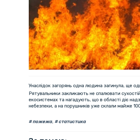
Унаслідок загорянь одна людина загинула, ще о
Рятувальники закликають не спалювати сухостій
екосистемах та нагадують, що в області діє над
небезпеки, а на порушників уже склали майже 10
пожежа
,
статистика