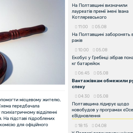
На Полтавщині визначили
лауреатів премії імені Івана
Котляревського
11:00
05.08
На Полтавщині заборонять 
раків
10:00
05.08
Екобус у Гребінці зібрав пон
кг батарейок
06:45
05.08
Вантажівкам обмежили ру
спеку
04:30
05.08
допомогти місцевому жителю,
Полтавщина лідирує щодо
 Схема передбачала
новобудов у програмах єОсе
 психіатричному відділенні
єВідновлення
я. На підставі підроблених
комісію для офіційного
18:15
04.08