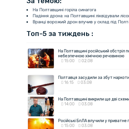
За темою:
На Полтавщині горіла синагога
Падіння дрона: на Полтавщині ліквідували ліс
Вранці ворожий дрон влучив у склад під Пол
Топ-5 за тиждень :
На Полтавщині російський обстріл п
небезпечною хімічною речовиною
15:00
02.08
Полтавця засудили за збут наркотик
16:15
03.08
На Полтавщині викрили ще дві схеми 
14:00
03.08
Російські БпЛА влучили у приватне
15:00
03.08