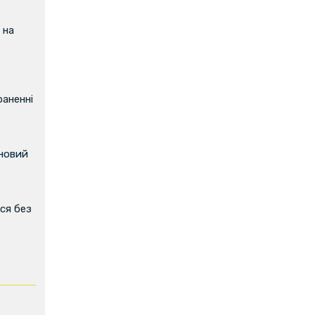
 на
аненні
 новий
ся без
ь