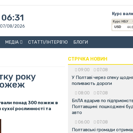
Курс вал
06:31
07/08/2026
МЕДІА
СТАТТІ/ІНТЕРВ'Ю
БЛОГИ
СТРІЧКА НОВИН
09:00
07.08
тку року
У Полтаві через спеку щодн
пожеж
поливають дороги
08:00
07.08
БпЛА вдарив по підприємств
сували понад 300 пожеж в
Полтавщині: пошкоджені буді
 сухої рослинності та
авто
06:00
07.08
Полтавські громади отрима