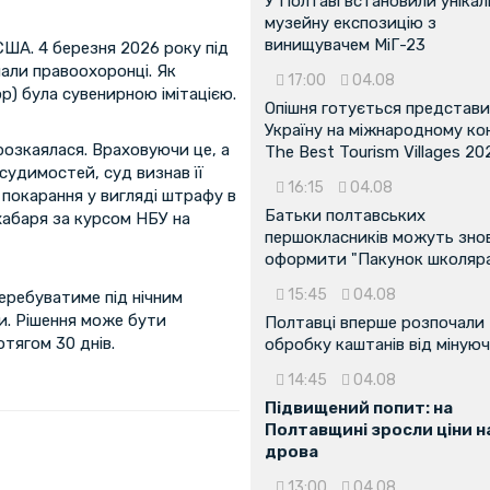
У Полтаві встановили унікал
музейну експозицію з
винищувачем МіГ-23
 США. 4 березня 2026 року під
мали правоохоронці. Як
17:00
04.08
юр) була сувенирною імітацією.
Опішня готується представ
Україну на міжнародному ко
розкаялася. Враховуючи це, а
The Best Tourism Villages 20
судимостей, суд визнав її
16:15
04.08
в покарання у вигляді штрафу в
Батьки полтавських
хабаря за курсом НБУ на
першокласників можуть зно
оформити "Пакунок школяр
15:45
04.08
еребуватиме під нічним
и. Рішення може бути
Полтавці вперше розпочали
тягом 30 днів.
обробку каштанів від мінуюч
14:45
04.08
Підвищений попит: на
Полтавщині зросли ціни н
дрова
13:00
04.08