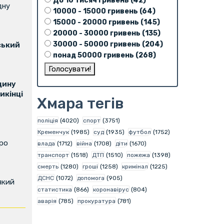
До 10 тисяч гривень (42)
дну
10000 - 15000 гривень (64)
15000 - 20000 гривень (145)
20000 - 30000 гривень (135)
30000 - 50000 гривень (204)
ський
понад 50000 гривень (268)
щину
икінці
Хмара тегів
поліція
(4020)
спорт
(3751)
Кременчук
(1985)
суд
(1935)
футбол
(1752)
про
влада
(1712)
війна
(1708)
діти
(1670)
транспорт
(1518)
ДТП
(1510)
пожежа
(1398)
смерть
(1280)
гроші
(1258)
кримінал
(1225)
ДСНС
(1072)
допомога
(905)
який
статистика
(866)
коронавірус
(804)
аварія
(785)
прокуратура
(781)