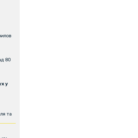
вилов
ад 80
х у
ля та