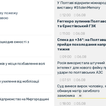
У Полтаві відкрили міжнаро
виставку #StolenMemory
ову пожежу
12:00
06.08
тавою
Ferrexpo зупинив Полтав
та Єристівський ГЗК
11:00
06.08
Спека до +36°: на Полтав
ошкодив ємності з
прийде похолодання напр
тижня
09:00
06.08
Росія використала штучний
ів у місця позбавлення волі
інтелект для нового фейку 
удари по полтавських АЗС
07:51
06.08
ухилення від мобілізації
Суд винесе вирок чоловіку, 
обманув матір загиблого
захисника
 підприємство на Миргородщині
18:00
05.08