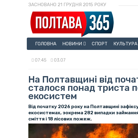
ЗАСНОВАНО 21 ГРУДНЯ 2015 РОКУ
ГОЛОВНА
НОВИНИ
СПОРТ
КУЛЬТУРА
07:45
03.07
На Полтавщині від поча
сталося понад триста 
екосистем
Від початку 2026 року на Полтавщині зафік
екосистемах, зокрема 282 випадки займання
сміття і 18 лісових пожеж.