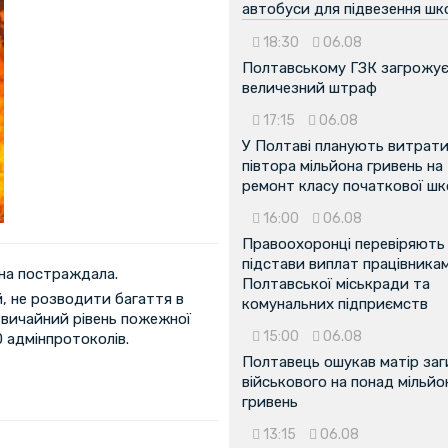
автобуси для підвезення шк
18:30
06.08
Полтавському ГЗК загрожу
величезний штраф
17:15
06.08
У Полтаві планують витрат
півтора мільйона гривень на
ремонт класу початкової ш
16:00
06.08
Правоохоронці перевіряють
підстави виплат працівника
дна постраждала.
Полтавської міськради та
, не розводити багаття в
комунальних підприємств
звичайний рівень пожежної
15:00
06.08
0 адмінпротоколів.
Полтавець ошукав матір заг
військового на понад мільйо
гривень
13:15
06.08