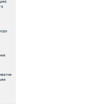
ині:
та
щодо
ння
риватне
ині