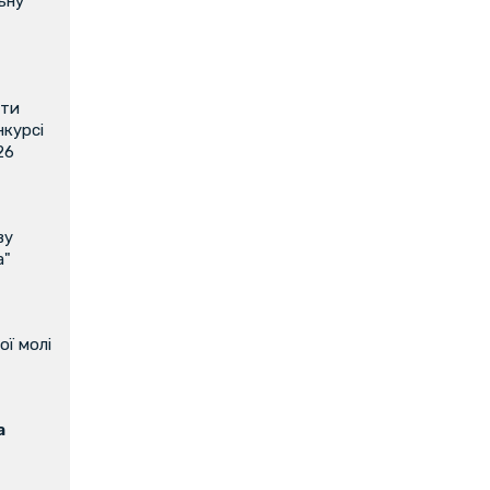
ьну
ити
нкурсі
26
ву
а"
ої молі
а