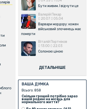
09:53
11.04
олярів
Бути живим. І відчути це
Валерій Пекар
є
20:07
05.04
Варвари мордору: кожен
військовий злочинець має
померти
ити
Віталій Портніков
коли
13:00
22.03
Солоною ціною
м
ДЕТАЛЬНІШЕ
ВАША ДУМКА
иблого
Всього: 858
н
Скільки грошей потрібно зараз
вашій родині на місяць для
нормального життя?