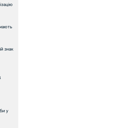
ізацію
имають
й знак
д
би у