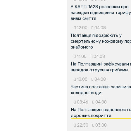
У КАТП-1628 розповіли про
наслідки підвищення тарифу
вивіз сміття
12:00
04.08
Полтавця підозрюють у
смертельному ножовому пор
...
знайомого
11:00
04.08
На Полтавщині зафіксували
випадок отруєння грибами
10:00
04.08
Частина полтавців залишила
холодної води
08:46
04.08
На Полтавщині відновлюют
дорожнє покриття
22:50
03.08