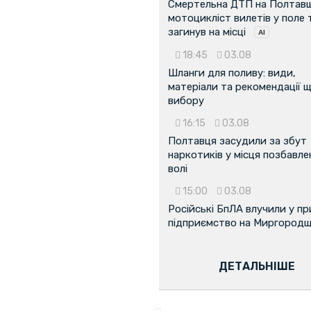
Смертельна ДТП на Полтавщ
мотоцикліст вилетів у поле 
загинув на місці
18:45
03.08
Шланги для поливу: види,
матеріали та рекомендації 
вибору
16:15
03.08
Полтавця засудили за збут
наркотиків у місця позбавле
волі
15:00
03.08
Російські БпЛА влучили у п
підприємство на Миргородщ
ДЕТАЛЬНІШЕ