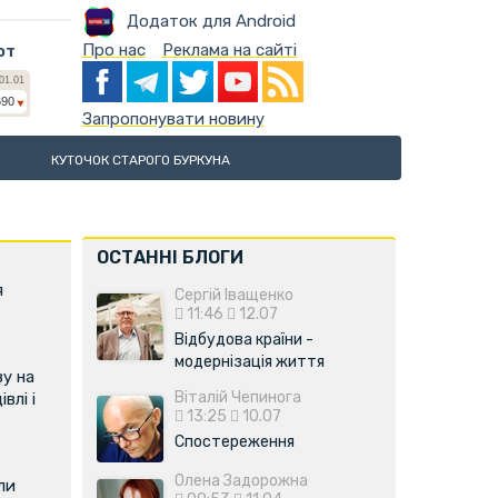
Додаток для Android
Про нас
Реклама на сайті
ют
Запропонувати новину
КУТОЧОК СТАРОГО БУРКУНА
ОСТАННІ БЛОГИ
я
Сергій Іващенко
11:46
12.07
Відбудова країни -
модернізація життя
у на
Віталій Чепинога
влі і
13:25
10.07
Спостереження
Олена Задорожна
ли