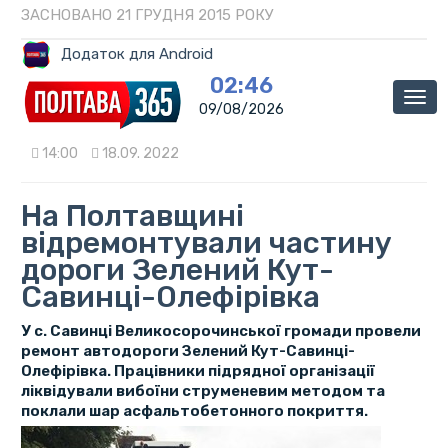
ЗАСНОВАНО 21 ГРУДНЯ 2015 РОКУ
Додаток для Android
02:46
Мен
09/08/2026
14:00
18.09. 2022
На Полтавщині
відремонтували частину
дороги Зелений Кут-
Савинці-Олефірівка
У с. Савинці Великосорочинської громади провели
ремонт автодороги Зелений Кут-Савинці-
Олефірівка. Працівники підрядної організації
ліквідували вибоїни струменевим методом та
поклали шар асфальтобетонного покриття.