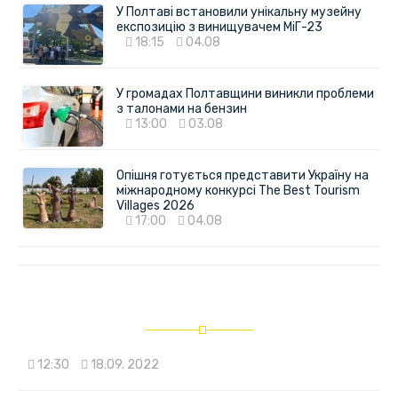
У Полтаві встановили унікальну музейну
експозицію з винищувачем МіГ-23
18:15
04.08
У громадах Полтавщини виникли проблеми
з талонами на бензин
13:00
03.08
Опішня готується представити Україну на
міжнародному конкурсі The Best Tourism
Villages 2026
17:00
04.08
12:30
18.09. 2022