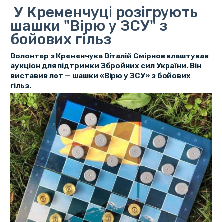
У Кременчуці розігрують
шашки "Вірю у ЗСУ" з
бойових гільз
Волонтер з Кременчука Віталій Смірнов влаштував
аукціон для підтримки Збройних сил України. Він
виставив лот — шашки «Вірю у ЗСУ» з бойових
гільз.