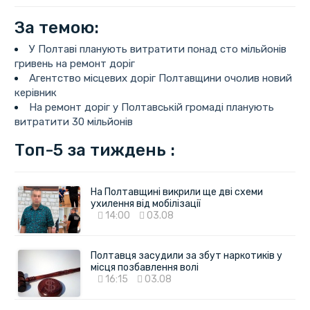
За темою:
У Полтаві планують витратити понад сто мільйонів
гривень на ремонт доріг
Агентство місцевих доріг Полтавщини очолив новий
керівник
На ремонт доріг у Полтавській громаді планують
витратити 30 мільйонів
Топ-5 за тиждень :
На Полтавщині викрили ще дві схеми
ухилення від мобілізації
14:00
03.08
Полтавця засудили за збут наркотиків у
місця позбавлення волі
16:15
03.08