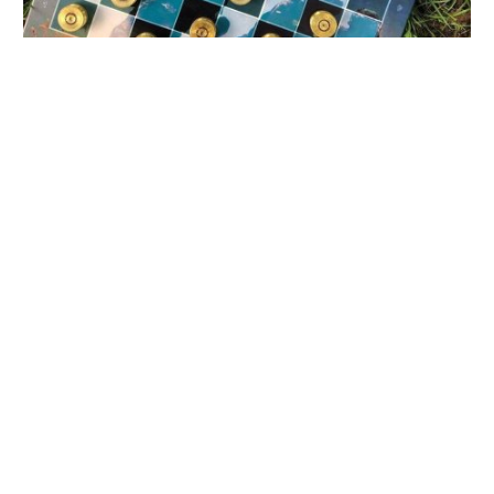
Аукціон триває до 20 вересня, пише Т
elegraf
.
Зібрані кошти підуть на придбання теплих речей
українським воїнам. Аукціон проходить на сторінці
Віталія Смірнова. — Шашки виконані з бойових гільз
калібру 12.7 мм крупнокаліберного кулемета
«Browning».
Розмір дошки 30х30, розмір шашки - 2 см. Початкова
ціна 2000 грн, а крок - 100 грн.
Кошти від продажу набору підуть на купівлю теплих
речей нашим воїнам, а вони — забезпечать нас
заготовками для наступних виробів, — йдеться у
повідомленні.