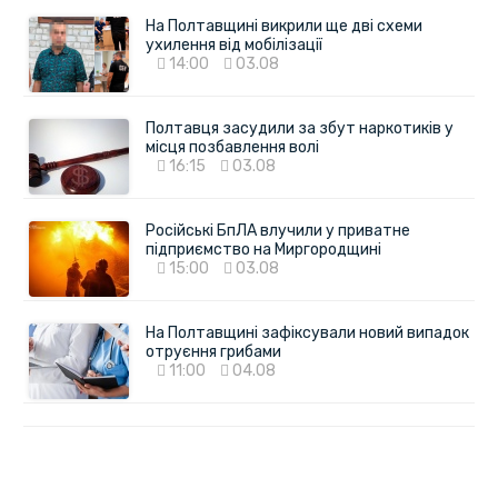
На Полтавщині викрили ще дві схеми
ухилення від мобілізації
14:00
03.08
Полтавця засудили за збут наркотиків у
місця позбавлення волі
16:15
03.08
Російські БпЛА влучили у приватне
підприємство на Миргородщині
15:00
03.08
На Полтавщині зафіксували новий випадок
отруєння грибами
11:00
04.08