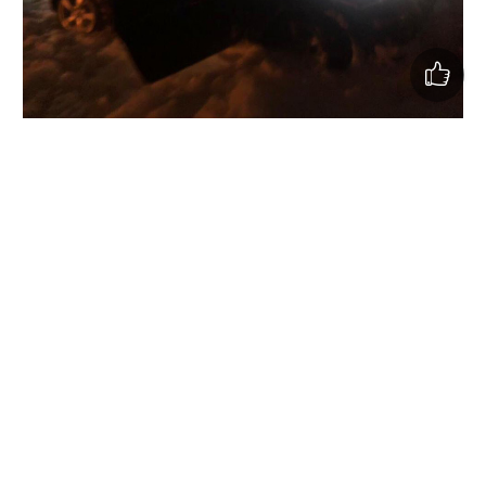
Невідомі у Горішніх Плавнях підпалили автомобіль
депутата від СДП.
"Черговий замах на соціал-демократа! Сьогодні о 5:00
кинули два "коктейлі Молотова" в авто Олександра
Плескача — голови організації Соціал-демократичної
партії в Горішніх Плавнях і депутата міської ради.
Експерти виявили спеціальні пристрої біля бензобака,
що свідчить про те, що планувався вибух", -
резюмував Каплін.
Нардеп від Полтавщини вважає це помстою, адже
"депутат Плескач жорстко виступає проти
будівництва нового ГЗК Жеваго, проти екологічних
злочинів олігархів та проти місцевої корупційної влади".
Каплін пообіцяв, що з цього приводу звернеться до