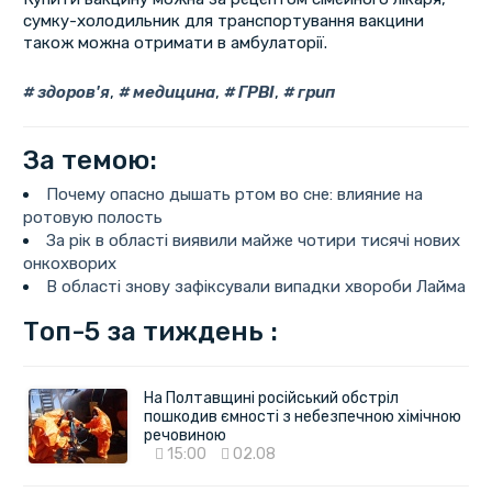
сумку-холодильник для транспортування вакцини
також можна отримати в амбулаторії.
здоров'я
,
медицина
,
ГРВІ
,
грип
За темою:
Почему опасно дышать ртом во сне: влияние на
ротовую полость
За рік в області виявили майже чотири тисячі нових
онкохворих
В області знову зафіксували випадки хвороби Лайма
Топ-5 за тиждень :
На Полтавщині російський обстріл
пошкодив ємності з небезпечною хімічною
речовиною
15:00
02.08