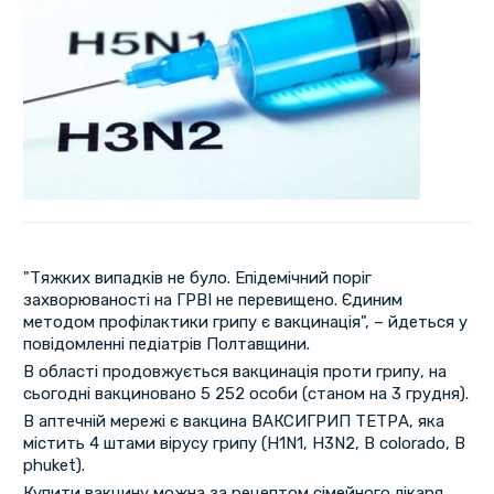
"Тяжких випадків не було. Епідемічний поріг
захворюваності на ГРВІ не перевищено. Єдиним
методом профілактики грипу є вакцинація", – йдеться у
повідомленні педіатрів Полтавщини.
В області продовжується вакцинація проти грипу, на
сьогодні вакциновано 5 252 особи (станом на 3 грудня).
В аптечній мережі є вакцина ВАКСИГРИП ТЕТРА, яка
містить 4 штами вірусу грипу (H1N1, H3N2, B colorado, B
phuket).
Купити вакцину можна за рецептом сімейного лікаря,