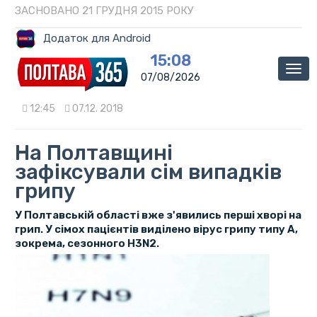
ЗАСНОВАНО 21 ГРУДНЯ 2015 РОКУ
Додаток для Android
15:08
Мен
07/08/2026
12:45
07.12. 2018
На Полтавщині
зафіксували сім випадків
грипу
У Полтавській області вже з'явились перші хворі на
грип. У сімох пацієнтів виділено вірус грипу типу А,
зокрема, сезонного H3N2.