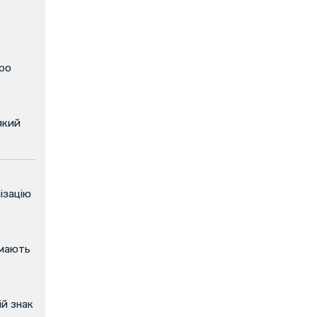
про
який
ізацію
имають
й знак