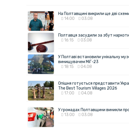
На Полтавщині викрили ще дві схеми 
14:00
03.08
Полтавця засудили за збут наркотик
16:15
03.08
У Полтаві встановили унікальну муз
винищувачем МіГ-23
18:15
04.08
Опішня готується представити Укра
The Best Tourism Villages 2026
17:00
04.08
У громадах Полтавщини виникли пр
13:00
03.08