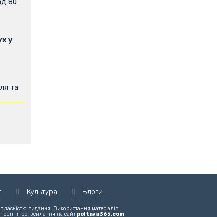
ад 80
х у
ля та
т
Культура
Блоги
 власністю видання. Використання матеріалів
вності гіперпосилання на сайт
poltava365.com