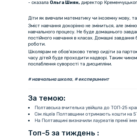
- сказала
Ольга Шиян,
директор Кременчуцьког
Діти як вивчали математику чи іноземну мову, так
Зміст навчання докорінно не зміниться, але змін
навчального процесу. Не буде домашнього завдан
постійного навчання в класах. Домашні завдання 
роботи.
Школярам не обов'язково тепер сидіти за партою
часу дітей буде проходити надворі. Таким чином,
послаблення суворості та дисципліни.
навчальна школа
,
експеримент
За темою:
Полтавська вчителька увійшла до ТОП-25 кра
Сім ліцеїв Полтавщини отримають кошти на 
На Полтавщині визначили лауреатів премії іме
Топ-5 за тиждень :