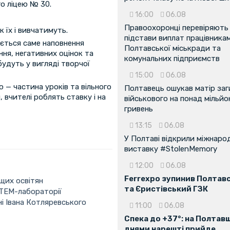
о ліцею № 30.
16:00
06.08
Правоохоронці перевіряють
 їх і вивчатимуть.
підстави виплат працівника
юється саме наповнення
Полтавської міськради та
ня, негативних оцінок та
комунальних підприємств
будуть у вигляді творчої
15:00
06.08
 — частина уроків та вільного
Полтавець ошукав матір заг
 вчителі роблять ставку і на
військового на понад мільйо
гривень
13:15
06.08
У Полтаві відкрили міжнаро
виставку #StolenMemory
12:00
06.08
Ferrexpo зупинив Полтав
щих освітян
та Єристівський ГЗК
STEM-лабораторії
ні Івана Котляревського
11:00
06.08
Спека до +37°: на Полтав
днями нарешті прийде