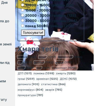
До 10 тисяч гривень (42)
о Дня
10000 - 15000 гривень (64)
15000 - 20000 гривень (145)
20000 - 30000 гривень (135)
30000 - 50000 гривень (204)
ла до
понад 50000 гривень (270)
я землі
Хмара тегів
поліція
(4021)
спорт
(3751)
Кременчук
(1986)
и під
суд
(1937)
футбол
(1752)
влада
(1712)
війна
(1709)
діти
(1671)
транспорт
(1519)
ДТП
(1511)
пожежа
(1398)
смерть
(1280)
гроші
(1259)
кримінал
(1225)
ДСНС
(1072)
вили
допомога
(905)
статистика
(866)
коронавірус
(804)
аварія
(785)
прокуратура
(781)
тату