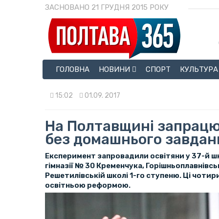
ЗАСНОВАНО 21 ГРУДНЯ 2015 РОКУ
ГОЛОВНА
НОВИНИ
СПОРТ
КУЛЬТУРА
15:02
01.09. 2017
На Полтавщині запрац
без домашнього завдан
Експеримент запровадили освітяни у 37-й шк
гімназії № 30 Кременчука, Горішньоплавнівськ
Решетилівській школі 1-го ступеню. Ці чоти
освітньою реформою.