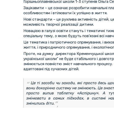
Горішньоплавнівської школи 1-3 ступенів Ольга Се
Зацікавити – це означає розробити навчальні пла
особливостям і втілювати їх успішно в життя.
Нові стандарти – це рухлива активність дітей, ц
можливість творчої реалізації дитини.
Новацією в галузі освіти стануть і тематичні тиж
спеціальну тему, з якою будуть пов’язані всі нав
Це тематика і патріотичного спрямування, і вих
життя, і природничого спрямування, і екологічног
Проте, на думку директора Кременчуцької школи
української школи" не буде стабільного і довгот
змінюється повністю зміст навчального процесу.
адаптовані під сучасних дітей.
Це ті засоби чи заходи, які просто десь щ
вони докорінно систему не змінюють. Це знаєт
просто випив таблетку «Аспірину». А т
змінювати в самих підходах, в системі нав
змінились діти.