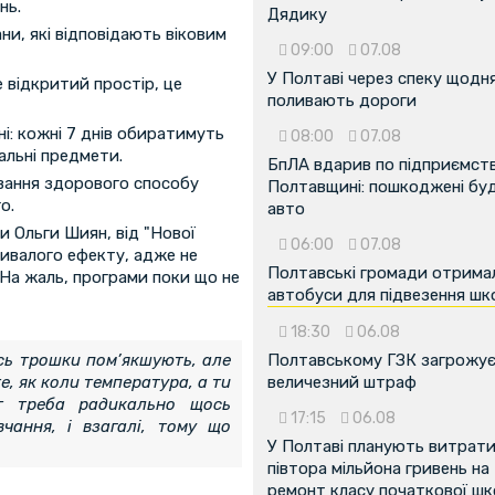
нь.
Дядику
ни, які відповідають віковим
09:00
07.08
У Полтаві через спеку щодн
е відкритий простір, це
поливають дороги
ні: кожні 7 днів обиратимуть
08:00
07.08
чальні предмети.
БпЛА вдарив по підприємств
овання здорового способу
Полтавщині: пошкоджені буді
о.
авто
 Ольги Шиян, від "Нової
06:00
07.08
ривалого ефекту, адже не
Полтавські громади отрима
 На жаль, програми поки що не
автобуси для підвезення шк
18:30
06.08
ось трошки пом’якшують, але
Полтавському ГЗК загрожу
е, як коли температура, а ти
величезний штраф
ут треба радикально щось
17:15
06.08
чання, і взагалі, тому що
У Полтаві планують витрат
півтора мільйона гривень на
ремонт класу початкової ш