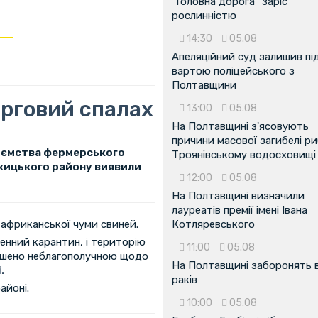
"Головна дорога" заріс
рослинністю
14:30
05.08
Апеляційний суд залишив пі
вартою поліцейського з
Полтавщини
ерговий спалах
13:00
05.08
На Полтавщині з'ясовують
причини масової загибелі ри
риємства фермерського
Троянівському водосховищі
ржицького району виявили
12:00
05.08
На Полтавщині визначили
лауреатів премії імені Івана
 африканської чуми свиней.
Котляревського
енний карантин, і територію
11:00
05.08
ошено неблагополучною щодо
На Полтавщині заборонять 
.
раків
айоні.
10:00
05.08