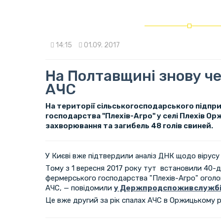
14:15
01.09. 2017
На Полтавщині знову ч
АЧС
На території сільськогосподарського підп
господарства "Плехів-Агро" у селі Плехів О
захворювання та загибель 48 голів свиней.
У Києві вже підтвердили аналіз ДНК щодо вірусу
Тому з 1 вересня 2017 року тут встановили 40-д
фермерського господарства "Плехів-Агро" огол
АЧС, — повідомили
у Держпродспоживслужбі
Це вже другий за рік спалах АЧС в Оржицькому р