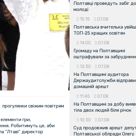
Полтавці проведуть забіг д
молоді
15:15
07.08
Полтавська вчителька увійш
ТОП-25 кращих освітян
14:00
07.08
Громаду на Полтавщині
оштрафували за забрудненн
12:30
07.08
На Полтавщині аудитора
Держаудитслужби відправил
домашній арешт
11:45
07.08
На Полтавщині за добу вия
 прогулянки свіжим повітрям
тіла двох людей біля річок
елементи гри,
10:30
07.08
ення. Робитимуть це, аби
Суд продовжив арешт депу
ла "Лтаві" директор
Полтавської облради Олегу