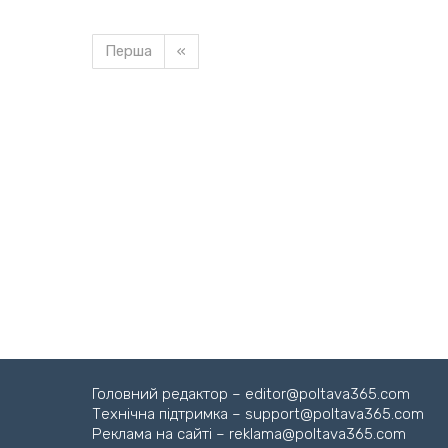
Перша
«
Завантажуємо новину
Головний редактор – editor@poltava365.com
Технічна підтримка – support@poltava365.com
Реклама на сайті – reklama@poltava365.com