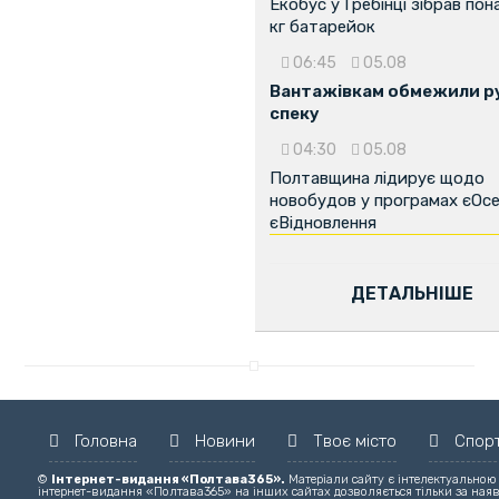
Екобус у Гребінці зібрав пон
кг батарейок
06:45
05.08
Вантажівкам обмежили ру
спеку
04:30
05.08
Полтавщина лідирує щодо
новобудов у програмах єОсе
єВідновлення
...
ДЕТАЛЬНІШЕ
Головна
Новини
Твоє місто
Спор
©
Інтернет-видання «Полтава365».
Матеріали сайту є інтелектуальною
інтернет-видання «Полтава365» на інших сайтах дозволяється тільки за ная