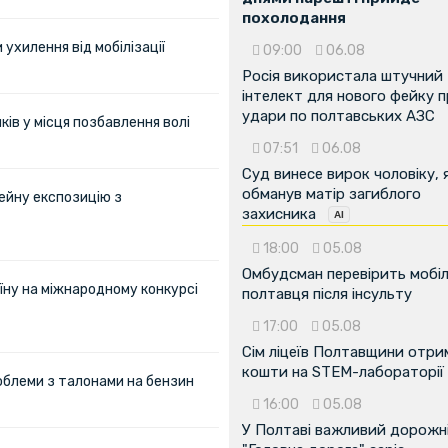
похолодання
ухилення від мобілізації
09:00
06.08
Росія використала штучний
інтелект для нового фейку 
удари по полтавських АЗС
ів у місця позбавлення волі
07:51
06.08
Суд винесе вирок чоловіку, 
обманув матір загиблого
ейну експозицію з
захисника
18:00
05.08
Омбудсман перевірить мобіл
їну на міжнародному конкурсі
полтавця після інсульту
17:00
05.08
Сім ліцеїв Полтавщини отр
кошти на STEM-лабораторії
облеми з талонами на бензин
16:00
05.08
У Полтаві важливий дорожні