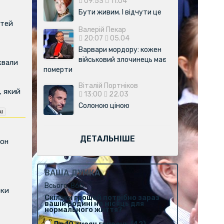
09:53
11.04
Бути живим. І відчути це
ітей
Валерій Пекар
20:07
05.04
Варвари мордору: кожен
військовий злочинець має
квали
померти
Віталій Портніков
, який
13:00
22.03
Солоною ціною
ДЕТАЛЬНІШЕ
фон
ВАША ДУМКА
Всього: 860
оки
Скільки грошей потрібно зараз
вашій родині на місяць для
нормального життя?