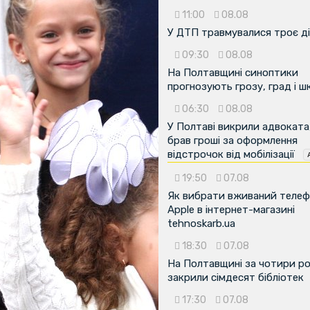
11:00
08.08
У ДТП травмувалися троє д
09:30
08.08
На Полтавщині синоптики
прогнозують грозу, град і ш
06:30
08.08
У Полтаві викрили адвоката
брав гроші за оформлення
відстрочок від мобілізації
19:50
07.08
Як вибрати вживаний теле
Apple в інтернет-магазині
tehnoskarb.ua
18:30
07.08
На Полтавщині за чотири р
закрили сімдесят бібліотек
17:30
07.08