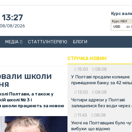
Курс вал
13:27
08/08/2026
МЕДІА
СТАТТІ/ІНТЕРВ'Ю
БЛОГИ
СТРІЧКА НОВИН
15:00
08.08
ювали школи
У Полтаві продали колишнє
ня
приміщення банку за 42 міл
13:00
08.08
олі Полтави, а також у
ій школі № 3 і
Чотири адреси у Полтаві
ри школи працюють за новою
залишилися без води через 
11:45
08.08
Уночі на Полтавщині було чу
вибухи: що відомо