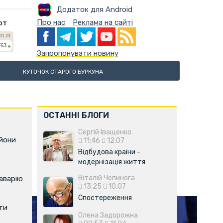
Додаток для Android
Про нас
Реклама на сайті
ют
Запропонувати новину
КУТОЧОК СТАРОГО БУРКУНА
ОСТАННІ БЛОГИ
Сергій Іващенко
ьйони
11:46
12.07
Відбудова країни -
модернізація життя
Віталій Чепинога
аварію
13:25
10.07
Спостереження
ти
Олена Задорожна