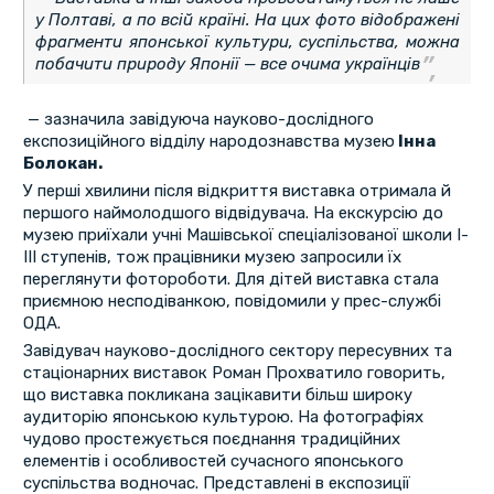
у Полтаві, а по всій країні. На цих фото відображені
фрагменти японської культури, суспільства, можна
побачити природу Японії — все очима українців
— зазначила завідуюча науково-дослідного
експозиційного відділу народознавства музею
Інна
Болокан.
У перші хвилини після відкриття виставка отримала й
першого наймолодшого відвідувача. На екскурсію до
музею приїхали учні Машівської спеціалізованої школи І-
ІІІ ступенів, тож працівники музею запросили їх
переглянути фотороботи. Для дітей виставка стала
приємною несподіванкою, повідомили у прес-службі
ОДА.
Завідувач науково-дослідного сектору пересувних та
стаціонарних виставок Роман Прохватило говорить,
що виставка покликана зацікавити більш широку
аудиторію японською культурою. На фотографіях
чудово простежується поєднання традиційних
елементів і особливостей сучасного японського
суспільства водночас. Представлені в експозиції