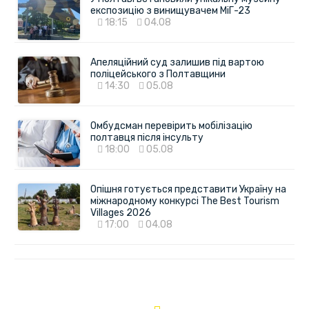
експозицію з винищувачем МіГ-23
18:15
04.08
Апеляційний суд залишив під вартою
поліцейського з Полтавщини
14:30
05.08
Омбудсман перевірить мобілізацію
полтавця після інсульту
18:00
05.08
Опішня готується представити Україну на
міжнародному конкурсі The Best Tourism
Villages 2026
17:00
04.08