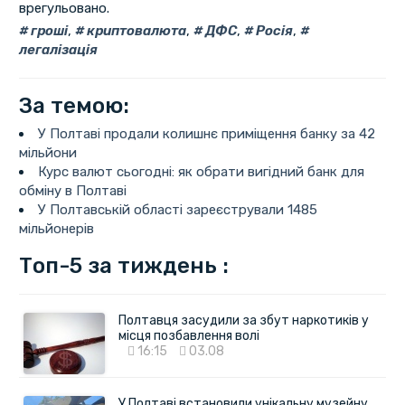
врегульовано.
гроші
,
криптовалюта
,
ДФС
,
Росія
,
легалізація
За темою:
У Полтаві продали колишнє приміщення банку за 42
мільйони
Курс валют сьогодні: як обрати вигідний банк для
обміну в Полтаві
У Полтавській області зареєстрували 1485
мільйонерів
Топ-5 за тиждень :
Полтавця засудили за збут наркотиків у
місця позбавлення волі
16:15
03.08
У Полтаві встановили унікальну музейну