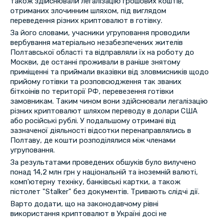
також здійснювали легалізацію грошових коштів,
отриманих злочинним шляхом, під виглядом
переведення різних криптовалют в готівку.
За його словами, учасники угруповання проводили
вербування матеріально незабезпечених жителів
Полтавської області та відправляли їх на роботу до
Москви, де останні проживали в раніше знятому
приміщенні та приймали вказівки від зловмисників щодо
прийому готівки та розповсюдження так званих
біткоінів по території РФ, перевезення готівки
замовникам. Таким чином вони здійснювали легалізацію
різних криптовалют шляхом переводу в долари США
або російські рублі. У подальшому отримані від
зазначеної діяльності відсотки перенаправлялись в
Полтаву, де кошти розподілялися між членами
угруповання.
За результатами проведених обшуків було вилучено
понад 14,2 млн грн у національній та іноземній валюті,
комп'ютерну техніку, банківські картки, а також
пістолет "Stalker" без документів. Тривають слідчі дії.
Варто додати, що на законодавчому рівні
використання криптовалют в Україні досі не