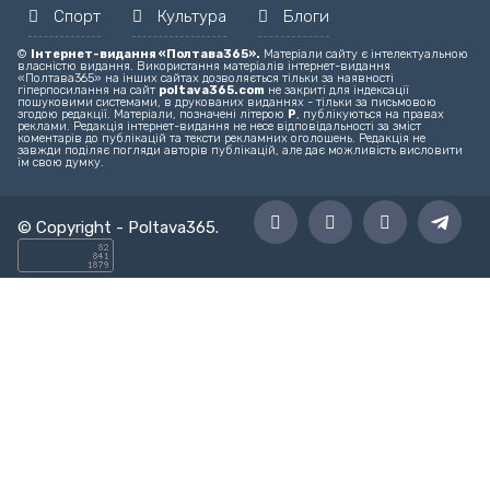
Головний редактор – editor@poltava365.com
Технічна підтримка – support@poltava365.com
Реклама на сайті – reklama@poltava365.com
Головна
Новини
Твоє місто
Спорт
Культура
Блоги
©
Інтернет-видання «Полтава365».
Матеріали сайту є інтелектуальною
власністю видання. Використання матеріалів інтернет-видання
«Полтава365» на інших сайтах дозволяється тільки за наявності
гіперпосилання на сайт
poltava365.com
не закриті для індексації
пошуковими системами, в друкованих виданнях - тільки за письмовою
згодою редакції. Матеріали, позначені літерою
Р
, публікуються на правах
реклами. Редакція інтернет-видання не несе відповідальності за зміст
коментарів до публікацій та тексти рекламних оголошень. Редакція не
завжди поділяє погляди авторів публікацій, але дає можливість висловити
їм свою думку.
© Copyright -
Poltava365
.