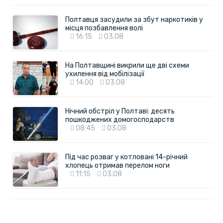
Полтавця засудили за збут наркотиків у
місця позбавлення волі
16:15
03.08
На Полтавщині викрили ще дві схеми
ухилення від мобілізації
14:00
03.08
Нічний обстріл у Полтаві: десять
пошкоджених домогосподарств
08:45
03.08
Під час розваг у котловані 14-річний
хлопець отримав перелом ноги
11:15
03.08