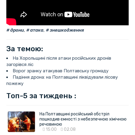
дрони
,
атака
,
знешкодження
За темою:
На Хорольщині після атаки російських дронів
загорівся ліс
Ворог зранку атакував Полтавську громаду
Падіння дрона: на Полтавщині ліквідували лісову
пожежу
Топ-5 за тиждень :
На Полтавщині російський обстріл
пошкодив ємності з небезпечною хімічною
речовиною
15:00
02.08