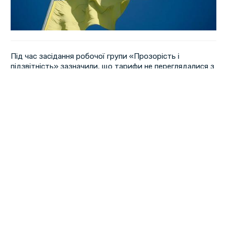
Під час засідання робочої групи «Прозорість і
підзвітність» зазначили, що тарифи не переглядалися з
2011 року й нині становлять 22 грн за квадратний метр
для великих конструкцій та 11 грн для інших.
В ОВА вважають, що підприємство не вжило достатніх
заходів для їх оновлення, що може призводити до
втрат бюджету. У «Полтава-Сервісі» пояснили, що
змінювати тарифи самостійно не можуть — це
повноваження міської ради та виконкому.
Робоча група залишила питання на контролі та
рекомендувала підприємству підготувати економічне
обґрунтування для перегляду вартості послуг.
Перша
«