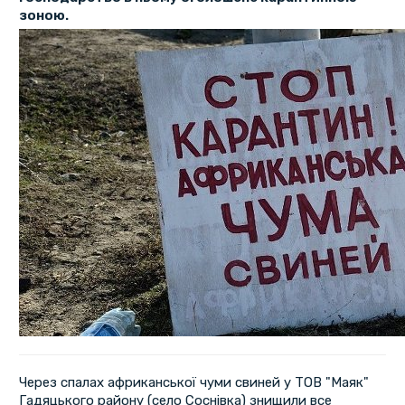
зоною.
Через спалах африканської чуми свиней у ТОВ "Маяк"
Гадяцького району (село Соснівка) знищили все