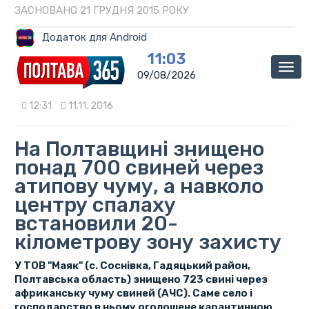
ЗАСНОВАНО 21 ГРУДНЯ 2015 РОКУ
Додаток для Android
11:03
Мен
09/08/2026
12:31
11.11. 2016
На Полтавщині знищено
понад 700 свиней через
атипову чуму, а навколо
центру спалаху
встановили 20-
кілометрову зону захисту
У ТОВ "Маяк" (с. Соснівка, Гадяцький район,
Полтавська область) знищено 723 свині через
африканську чуму свиней (АЧС). Саме село і
господарство в ньому оголошене карантинною