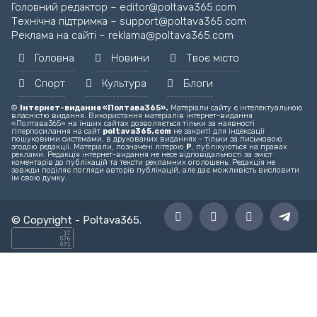
Головний редактор – editor@poltava365.com
Технічна підтримка – support@poltava365.com
Реклама на сайті – reklama@poltava365.com
Головна
Новини
Твоє місто
Спорт
Культура
Блоги
©
Інтернет-видання «Полтава365».
Матеріали сайту є інтелектуальною
власністю видання. Використання матеріалів інтернет-видання
«Полтава365» на інших сайтах дозволяється тільки за наявності
гіперпосилання на сайт
poltava365.com
не закриті для індексації
пошуковими системами, в друкованих виданнях - тільки за письмовою
згодою редакції. Матеріали, позначені літерою
Р
, публікуються на правах
реклами. Редакція інтернет-видання не несе відповідальності за зміст
коментарів до публікацій та тексти рекламних оголошень. Редакція не
завжди поділяє погляди авторів публікацій, але дає можливість висловити
їм свою думку.
© Copyright -
Poltava365
.