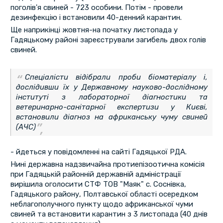
поголів'я свиней - 723 особини. Потім - провели
дезинфекцію і встановили 40-денний карантин.
Ще наприкінці жовтня-на початку листопада у
Гадяцькому районі зареєстрували загибель двох голів
свиней.
Спеціалісти відібрали проби біоматеріалу і,
дослідивши їх у Державному науково-дослідному
інституті з лабораторної діагностики та
ветеринарно-санітарної експертизи у Києві,
встановили діагноз на африканську чуму свиней
(АЧС)
- йдеться у повідомленні на сайті Гадяцької РДА.
Нині державна надзвичайна протиепізоотична комісія
при Гадяцькій районній державній адміністрації
вирішила оголосити СТФ ТОВ "Маяк" с. Соснівка,
Гадяцького району, Полтавської області осередком
неблагополучного пункту щодо африканської чуми
свиней та встановити карантин з 3 листопада (40 днів