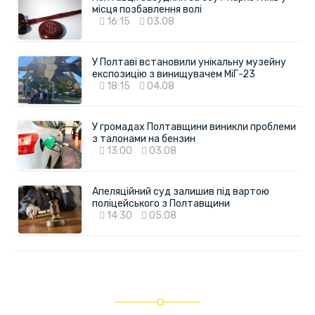
місця позбавлення волі
16:15
03.08
У Полтаві встановили унікальну музейну
експозицію з винищувачем МіГ-23
18:15
04.08
У громадах Полтавщини виникли проблеми
з талонами на бензин
13:00
03.08
Апеляційний суд залишив під вартою
поліцейського з Полтавщини
14:30
05.08