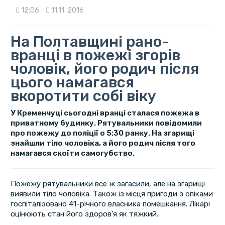
12:06
11.11. 2016
На Полтавщині рано-
вранці в пожежі згорів
чоловік, його родич після
цього намагався
вкоротити собі віку
У Кременчуці сьогодні вранці сталася пожежа в
приватному будинку. Рятувальники повідомили
про пожежу до поліції о 5:30 ранку. На згарищі
знайшли тіло чоловіка, а його родич після того
намагався скоїти самогубство.
Пожежу рятувальники все ж загасили, але на згарищі
виявили тіло чоловіка. Також із місця пригоди з опіками
госпіталізовано 41-річного власника помешкання. Лікарі
оцінюють стан його здоров’я як тяжкий.