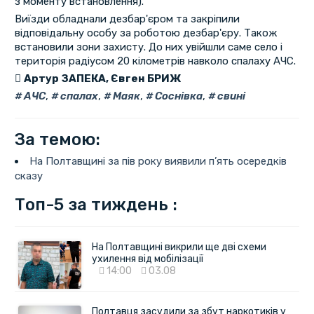
з моменту встановлення).
Виїзди обладнали дезбар'єром та закріпили
відповідальну особу за роботою дезбар'єру. Також
встановили зони захисту. До них увійшли саме село і
територія радіусом 20 кілометрів навколо спалаху АЧС.
Артур ЗАПЕКА, Євген БРИЖ
АЧС
,
спалах
,
Маяк
,
Соснівка
,
свині
За темою:
На Полтавщині за пів року виявили п’ять осередків
сказу
Топ-5 за тиждень :
На Полтавщині викрили ще дві схеми
ухилення від мобілізації
14:00
03.08
Полтавця засудили за збут наркотиків у