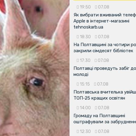
19:50
07.08
Як вибрати вживаний теле
Apple в інтернет-магазині
tehnoskarb.ua
18:30
07.08
На Полтавщині за чотири р
закрили сімдесят бібліотек
17:30
07.08
Полтавці проведуть забіг д
молоді
15:15
07.08
Полтавська вчителька увійш
ТОП-25 кращих освітян
14:00
07.08
Громаду на Полтавщині
оштрафували за забрудненн
12:30
07.08