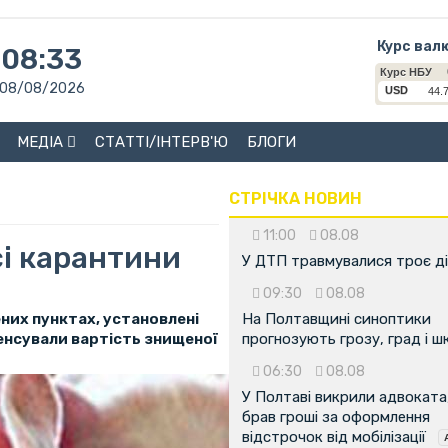
Курс вал
08:33
08/08/2026
МЕДІА
СТАТТІ/ІНТЕРВ'Ю
БЛОГИ
СТРІЧКА НОВИН
11:00
08.08
сі карантини
У ДТП травмувалися троє д
09:30
08.08
ених пунктах, установлені
На Полтавщині синоптики
енсували вартість знищеної
прогнозують грозу, град і ш
06:30
08.08
У Полтаві викрили адвоката
брав гроші за оформлення
відстрочок від мобілізації