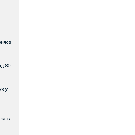
вилов
ад 80
х у
ля та