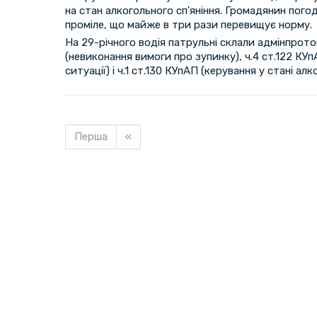
на стан алкогольного сп'яніння. Громадянин пого
проміле, що майже в три рази перевищує норму.
На 29-річного водія патрульні склали адмінпрото
(невиконання вимоги про зупинку), ч.4 ст.122 КУп
ситуації) і ч.1 ст.130 КУпАП (керування у стані алк
Перша
«
Завантажуємо новину