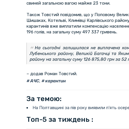
свиней загальною вагою майже 23 тони.
Також Товстий повідомив, що у Поповому Велик
Шишаках, Котельві, Климівці Карлівського району
карантинів вже виплатили компенсацію населенню
196 голів, на загальну суму 497 337 гривень.
На сьогодні залишилася не виплачена ком
Лубенського району, Великій Багачці та Яки
району на загальну суму 126 875,80 грн за 52
– додав Роман Товстий.
АЧС
,
карантин
За темою:
На Полтавщині за пів року виявили п’ять осер
Топ-5 за тиждень :