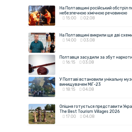
На Полтавщині російський обстріл п
небезпечною хімічною речовиною
15:00
02.08
На Полтавщині викрили ще дві схеми 
14:00
03.08
Полтавця засудили за збут наркотик
16:15
03.08
У Полтаві встановили унікальну муз
винищувачем МіГ-23
18:15
04.08
Опішня готується представити Укра
The Best Tourism Villages 2026
17:00
04.08