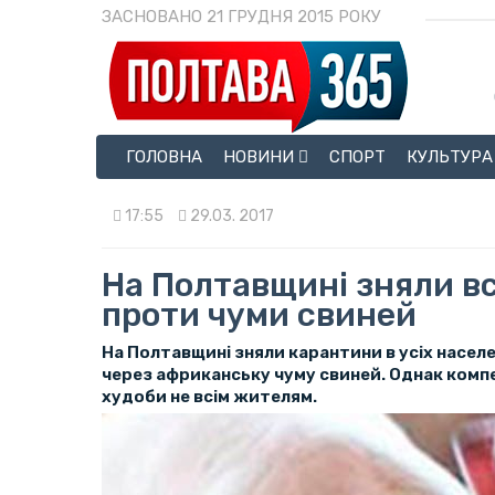
ЗАСНОВАНО 21 ГРУДНЯ 2015 РОКУ
ГОЛОВНА
НОВИНИ
СПОРТ
КУЛЬТУРА
17:55
29.03. 2017
На Полтавщині зняли в
проти чуми свиней
На Полтавщині зняли карантини в усіх насел
через африканську чуму свиней. Однак комп
худоби не всім жителям.