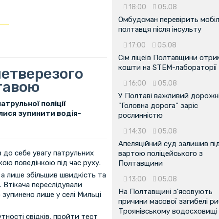
18:00
05.08
Омбудсман перевірить мобіл
полтавця після інсульту
17:00
05.08
Сім ліцеїв Полтавщини отр
кошти на STEM-лабораторії
нетверезого
лтавою
16:00
05.08
У Полтаві важливий дорожні
патрульної поліції
"Головна дорога" заріс
лися зупинити водія-
рослинністю
14:30
05.08
Апеляційний суд залишив пі
в до себе увагу патрульних
вартою поліцейського з
ою поведінкою під час руху.
Полтавщини
 а лише збільшив швидкість та
13:00
05.08
. Втікача переслідували
На Полтавщині з'ясовують
 зупинено лише у селі Мильці
причини масової загибелі ри
Троянівському водосховищі
утності свідків, пройти тест