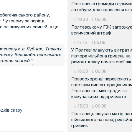
Полтавські громади отрима
автобуси для підвезення шк
обагачанського району,
18:30
06.08
, Чутовому за період
 за вилучених свиней, а це
Полтавському ГЗК загрожу
величезний штраф
17:15
06.08
пенсація в Лубнах, Тишках
У Полтаві планують витрат
мовому Великобагачанського
півтора мільйона гривень на
 голови свиней
ремонт класу початкової ш
16:00
06.08
Правоохоронці перевіряють
підстави виплат працівника
Полтавської міськради та
комунальних підприємств
15:00
06.08
едків сказу
Полтавець ошукав матір заг
військового на понад мільйо
гривень