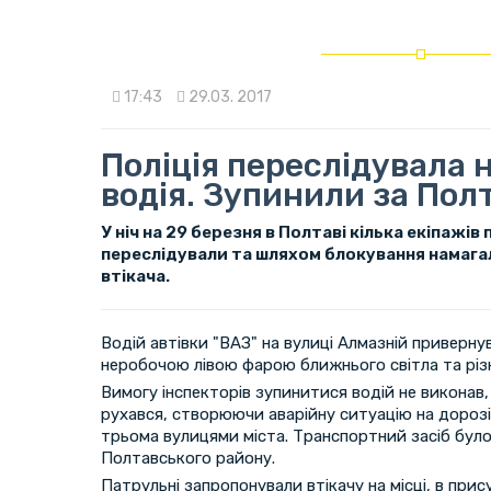
17:43
29.03. 2017
Поліція переслідувала 
водія. Зупинили за По
У ніч на 29 березня в Полтаві кілька екіпажів 
переслідували та шляхом блокування намага
втікача.
Водій автівки "ВАЗ" на вулиці Алмазній приверну
неробочою лівою фарою ближнього світла та різк
Вимогу інспекторів зупинитися водій не виконав,
рухався, створюючи аварійну ситуацію на дорозі
трьома вулицями міста. Транспортний засіб було
Полтавського району.
Патрульні запропонували втікачу на місці, в прис