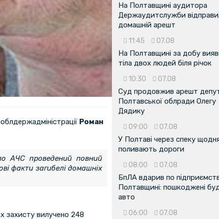
На Полтавщині аудитора
Держаудитслужби відправил
домашній арешт
11:45
07.08
На Полтавщині за добу вия
тіла двох людей біля річок
10:30
07.08
Суд продовжив арешт депу
Полтавської облради Олегу
Дядику
 облдержадміністрації
Роман
09:00
07.08
У Полтаві через спеку щодн
поливають дороги
 по АЧС проведений повний
08:00
07.08
Нові факти загибелі домашніх
БпЛА вдарив по підприємств
Полтавщині: пошкоджені буді
авто
06:00
07.08
ах захисту вилучено 248