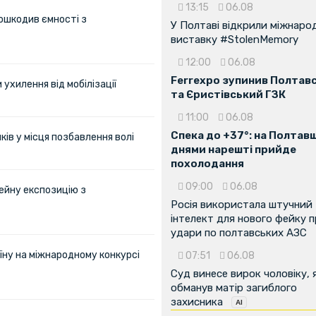
13:15
06.08
ошкодив ємності з
У Полтаві відкрили міжнаро
виставку #StolenMemory
12:00
06.08
Ferrexpo зупинив Полтав
ухилення від мобілізації
та Єристівський ГЗК
11:00
06.08
Спека до +37°: на Полтав
ів у місця позбавлення волі
днями нарешті прийде
похолодання
09:00
06.08
ейну експозицію з
Росія використала штучний
інтелект для нового фейку 
удари по полтавських АЗС
їну на міжнародному конкурсі
07:51
06.08
Суд винесе вирок чоловіку, 
обманув матір загиблого
захисника