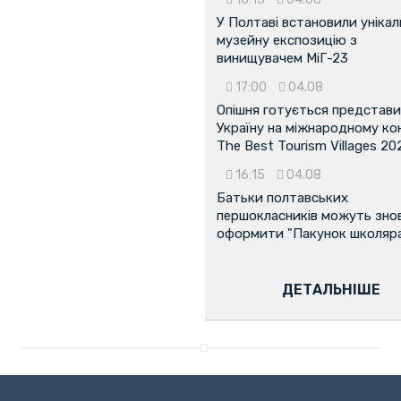
У Полтаві встановили унікал
музейну експозицію з
винищувачем МіГ-23
17:00
04.08
Опішня готується представ
Україну на міжнародному ко
The Best Tourism Villages 20
16:15
04.08
Батьки полтавських
першокласників можуть зно
оформити "Пакунок школяр
ДЕТАЛЬНІШЕ