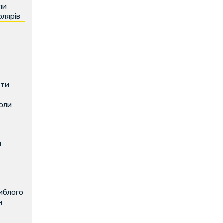
ли
олярів
є
ити
коли
м
иблого
н