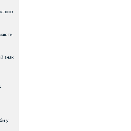
ізацію
имають
й знак
д
би у