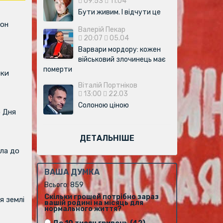
09:53
11.04
Бути живим. І відчути це
фон
Валерій Пекар
20:07
05.04
Варвари мордору: кожен
військовий злочинець має
померти
оки
Віталій Портніков
13:00
22.03
Солоною ціною
о Дня
ДЕТАЛЬНІШЕ
ла до
ВАША ДУМКА
Всього: 859
Скільки грошей потрібно зараз
я землі
вашій родині на місяць для
нормального життя?