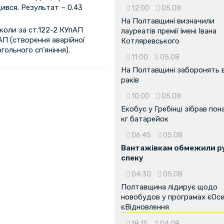
дився. Результат – 0.43
12:00
05.08
На Полтавщині визначили
коли за ст.122-2 КУпАП
лауреатів премії імені Івана
АП (створення аварійної
Котляревського
огольного сп’яніння).
11:00
05.08
На Полтавщині заборонять 
раків
10:00
05.08
Екобус у Гребінці зібрав пон
кг батарейок
06:45
05.08
Вантажівкам обмежили ру
спеку
04:30
05.08
...
Полтавщина лідирує щодо
новобудов у програмах єОсе
єВідновлення
18:15
04.08