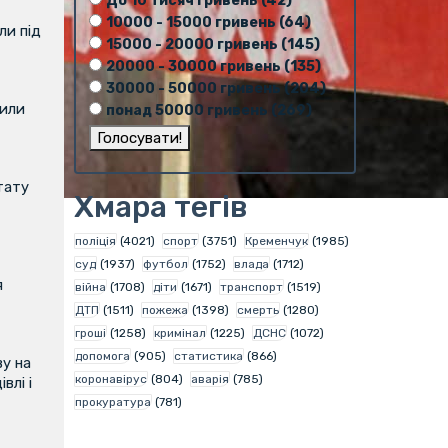
До 10 тисяч гривень (42)
10000 - 15000 гривень (64)
и під
15000 - 20000 гривень (145)
20000 - 30000 гривень (135)
30000 - 50000 гривень (204)
вили
понад 50000 гривень (269)
тату
Хмара тегів
поліція
(4021)
спорт
(3751)
Кременчук
(1985)
суд
(1937)
футбол
(1752)
влада
(1712)
я
війна
(1708)
діти
(1671)
транспорт
(1519)
ДТП
(1511)
пожежа
(1398)
смерть
(1280)
гроші
(1258)
кримінал
(1225)
ДСНС
(1072)
допомога
(905)
статистика
(866)
у на
коронавірус
(804)
аварія
(785)
влі і
прокуратура
(781)