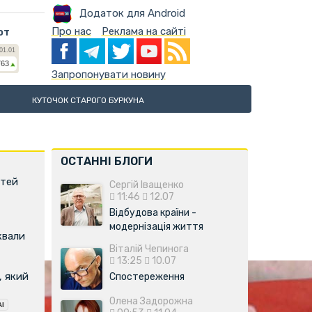
Додаток для Android
Про нас
Реклама на сайті
ют
Запропонувати новину
КУТОЧОК СТАРОГО БУРКУНА
ОСТАННІ БЛОГИ
ітей
Сергій Іващенко
11:46
12.07
Відбудова країни -
модернізація життя
квали
Віталій Чепинога
13:25
10.07
, який
Спостереження
Олена Задорожна