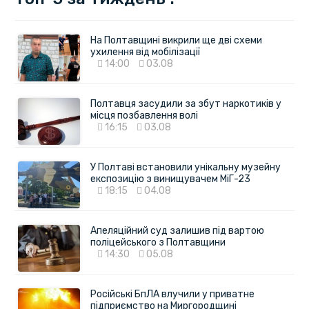
На Полтавщині викрили ще дві схеми
ухилення від мобілізації
14:00
03.08
Полтавця засудили за збут наркотиків у
місця позбавлення волі
16:15
03.08
У Полтаві встановили унікальну музейну
експозицію з винищувачем МіГ-23
18:15
04.08
Апеляційний суд залишив під вартою
поліцейського з Полтавщини
14:30
05.08
Російські БпЛА влучили у приватне
підприємство на Миргородщині