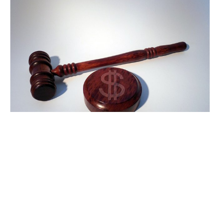
За даними НАЗК, посадовець не вказав у декларації
цивільну дружину Яніну Аранчій, через що не були
задекларовані її доходи, нерухомість, автомобіль та
грошові активи.
Серед незадекларованого майна — житловий будинок у
Полтаві площею понад 220 м², три квартири, а також
автомобіль Audi Q7 2020 року випуску вартістю
близько 2,5 млн грн.