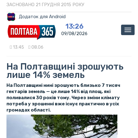
ЗАСНОВАНО 21 ГРУДНЯ 2015 РОКУ
Додаток для Android
13:26
Мен
09/08/2026
13:45
08.06
На Полтавщині зрошують
лише 14% земель
На Полтавщині нині зрошують близько 7 тисяч
гектарів земель — це лише 14% від площ, які
поливалися 30 років тому. Через зміни клімату
потреба у зрошенні вже існує практично в усіх
громадах області.