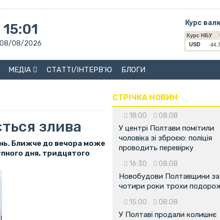
Курс вал
15:01
08/08/2026
МЕДІА
СТАТТІ/ІНТЕРВ'Ю
БЛОГИ
СТРІЧКА НОВИН
18:00
08.08
ться злива
У центрі Полтави помітили
чоловіка зі зброєю: поліція
ень. Ближче до вечора може
проводить перевірку
упного дня, тридцятого
16:30
08.08
Новобудови Полтавщини за
чотири роки трохи подоро
15:00
08.08
У Полтаві продали колишнє