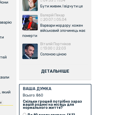
09:53
11.04
ьйони
Бути живим. І відчути це
Валерій Пекар
20:07
05.04
аварію
Варвари мордору: кожен
військовий злочинець має
померти
ти
Віталій Портніков
13:00
22.03
Солоною ціною
ітей
ДЕТАЛЬНІШЕ
квали
ВАША ДУМКА
, який
Всього: 860
Скільки грошей потрібно зараз
вашій родині на місяць для
нормального життя?