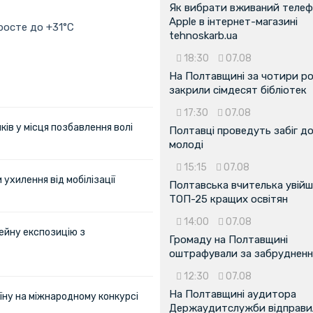
Як вибрати вживаний теле
Apple в інтернет-магазині
росте до +31°C
tehnoskarb.ua
18:30
07.08
На Полтавщині за чотири р
закрили сімдесят бібліотек
17:30
07.08
ів у місця позбавлення волі
Полтавці проведуть забіг д
молоді
15:15
07.08
ухилення від мобілізації
Полтавська вчителька увійш
ТОП-25 кращих освітян
14:00
07.08
ейну експозицію з
Громаду на Полтавщині
оштрафували за забрудненн
12:30
07.08
На Полтавщині аудитора
їну на міжнародному конкурсі
Держаудитслужби відправил