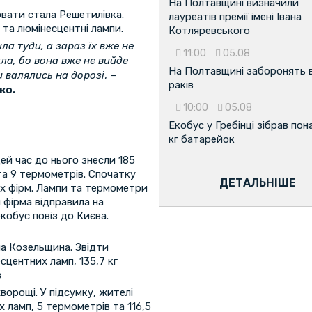
На Полтавщині визначили
вати стала Решетилівка.
лауреатів премії імені Івана
 та люмінесцентні лампи.
Котляревського
ла туди, а зараз їх вже не
11:00
05.08
ала, бо вона вже не вийде
На Полтавщині заборонять 
и валялись на дорозі
, −
раків
ко.
10:00
05.08
Екобус у Гребінці зібрав пон
кг батарейок
цей час до нього знесли 185
та 9 термометрів. Спочатку
ДЕТАЛЬНІШЕ
ох фірм. Лампи та термометри
 фірма відправила на
кобус повіз до Києва.
а Козельщина. Звідти
сцентних ламп, 135,7 кг
в
орощі. У підсумку, жителі
 ламп, 5 термометрів та 116,5