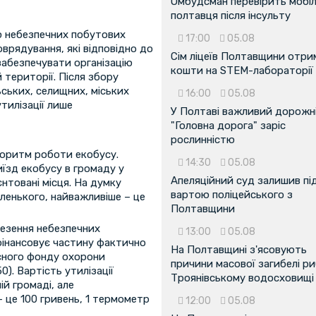
Омбудсман перевірить мобіл
полтавця після інсульту
єю небезпечних побутових
17:00
05.08
врядування, які відповідно до
Сім ліцеїв Полтавщини отр
забезпечувати організацію
кошти на STEM-лабораторії
 території. Після збору
ьських, селищних, міських
16:00
05.08
тилізації лише
У Полтаві важливий дорожні
"Головна дорога" заріс
рослинністю
горитм роботи екобусу.
14:30
05.08
їзд екобусу в громаду у
Апеляційний суд залишив пі
нтовані місця. На думку
вартою поліцейського з
ленького, найважливіше – це
Полтавщини
везення небезпечних
13:00
05.08
фінансовує частину фактично
На Полтавщині з'ясовують
асного фонду охорони
причини масової загибелі ри
). Вартість утилізації
Троянівському водосховищі
ій громаді, але
 це 100 гривень, 1 термометр
12:00
05.08