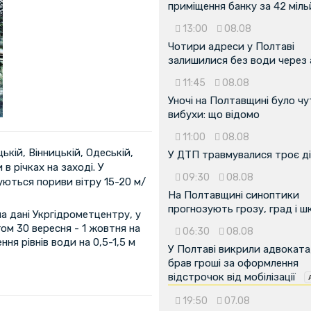
приміщення банку за 42 міл
13:00
08.08
Чотири адреси у Полтаві
залишилися без води через 
11:45
08.08
Уночі на Полтавщині було чу
вибухи: що відомо
11:00
08.08
кій, Вінницькій, Одеській,
У ДТП травмувалися троє д
в річках на заході. У
09:30
08.08
уються пориви вітру 15-20 м/
На Полтавщині синоптики
прогнозують грозу, град і ш
а дані Укргідрометцентру, у
гом 30 вересня - 1 жовтня на
06:30
08.08
ння рівнів води на 0,5-1,5 м
У Полтаві викрили адвоката
брав гроші за оформлення
відстрочок від мобілізації
19:50
07.08