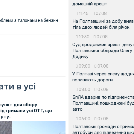
домашній арешт
11:45
07.08
облеми з талонами на бензин
На Полтавщині за добу вия
тіла двох людей біля річок
10:30
07.08
Суд продовжив арешт депу
Полтавської облради Олегу
Дядику
09:00
07.08
У Полтаві через спеку щодн
поливають дороги
ти в усі
08:00
07.08
БпЛА вдарив по підприємств
Полтавщині: пошкоджені буді
пункт для збору
авто
підтримали усі ОТГ, що
рту.
06:00
07.08
Полтавські громади отрима
автобуси для підвезення шк