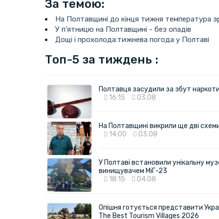
За темою:
На Полтавщині до кінця тижня температура з
У п’ятницю на Полтавщині - без опадів
Дощі і прохолода:тижнева погода у Полтаві
Топ-5 за тиждень :
Полтавця засудили за збут наркотик
16:15
03.08
На Полтавщині викрили ще дві схеми 
14:00
03.08
У Полтаві встановили унікальну муз
винищувачем МіГ-23
18:15
04.08
Опішня готується представити Укра
The Best Tourism Villages 2026