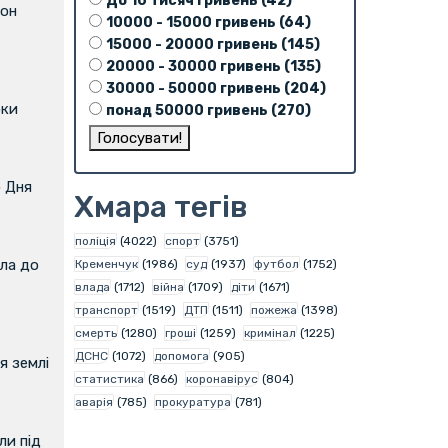
До 10 тисяч гривень (42)
фон
10000 - 15000 гривень (64)
15000 - 20000 гривень (145)
20000 - 30000 гривень (135)
30000 - 50000 гривень (204)
оки
понад 50000 гривень (270)
о Дня
Хмара тегів
поліція
(4022)
спорт
(3751)
ла до
Кременчук
(1986)
суд
(1937)
футбол
(1752)
влада
(1712)
війна
(1709)
діти
(1671)
транспорт
(1519)
ДТП
(1511)
пожежа
(1398)
смерть
(1280)
гроші
(1259)
кримінал
(1225)
ДСНС
(1072)
допомога
(905)
я землі
статистика
(866)
коронавірус
(804)
аварія
(785)
прокуратура
(781)
и під