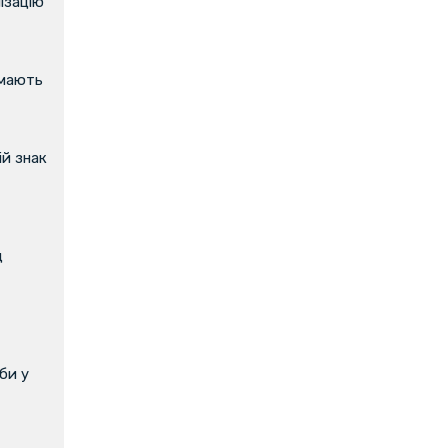
ізацію
имають
й знак
д
би у