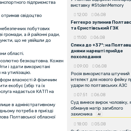
ранспортного підприємства
виставку #StolenMemory
12:00
06.08
а отримав свідоцтво
Ferrexpo зупинив Полтав
та Єристівський ГЗК
я небезпечних побутових
і громади, а й районні ради,
11:00
06.08
пункти, що не увійшли до
Спека до +37°: на Полтав
днями нарешті прийде
ни області.
похолодання
абсолютно безкоштовна. Кожен
09:00
06.08
йти і здати використані
на утилізацію.
Росія використала штучний
інтелект для нового фейку 
 форм власності й фізичним
удари по полтавських АЗС
ти екобус (збір та їх
послуга надається КАТП на
07:51
06.08
Суд винесе вирок чоловіку, 
лише в адміністративному
обманув матір загиблого
едньому потреба в приїзді
захисника
олова Полтавської обласної
18:00
05.08