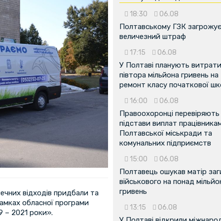
18:30
06.08
Полтавському ГЗК загрожу
величезний штраф
17:15
06.08
У Полтаві планують витрат
півтора мільйона гривень на
ремонт класу початкової ш
16:00
06.08
Правоохоронці перевіряють
підстави виплат працівника
Полтавської міськради та
комунальних підприємств
15:00
06.08
Полтавець ошукав матір заг
військового на понад мільйо
гривень
печних відходів придбали та
амках обласної програми
13:15
06.08
9 – 2021 роки».
У Полтаві відкрили міжнаро