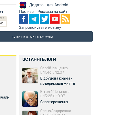
Додаток для Android
Про нас
Реклама на сайті
ют
Запропонувати новину
КУТОЧОК СТАРОГО БУРКУНА
ОСТАННІ БЛОГИ
Сергій Іващенко
11:46
12.07
Відбудова країни -
модернізація життя
Віталій Чепинога
13:25
10.07
жчали
Спостереження
Олена Задорожна