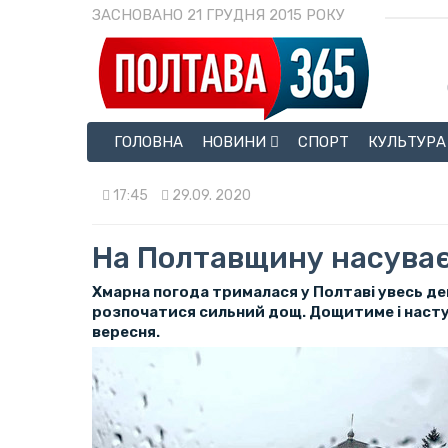
ЗАСНОВАНО 21 ГРУДНЯ 2015 РОКУ
ГОЛОВНА
НОВИНИ
СПОРТ
КУЛЬТУРА
17:45
29.09. 2020
На Полтавщину насуває
Хмарна погода трималася у Полтаві увесь д
розпочатися сильний дощ. Дощитиме і наст
вересня.