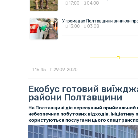
17:00
04.08
У громадах Полтавщини виникли пр
13:00
03.08
16:45
29.09. 2020
Екобус готовий виїжджа
райони Полтавщини
На Полтавщині діє пересувний приймальний 
небезпечних побутових відходів. Ініціативу 
користуються послугами цього спецтранспо