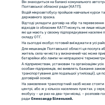
Він знаходиться на балансі комунального автот
Полтавської обласної ради (КАТП).
Водій мікроавтобусу пройшов навчальні курси т
державного зразка.
Відтоді укладати договір на збір та перевезенн
відходів із обласним КАТП можуть не лише місцев
які ще мають у своєму підпорядкуванні населені 
складу ОТГ.
На сьогодні екобус готовий виїжджати в усі райо
Для мешканців Полтавської області ця послуга 
житель села чи міста у визначений час може при
батарейки або лампи чи непрацюючі термометри 
А підприємствам, установам та організаціям усіх
особам-підприємців, які виявлять бажання замови
транспортування для подальшої утилізації), ця 
договірній основі.
На замовлення транспортний засіб може стояти 
центрі, або ж у кількох населених пунктах. у сер
екобусу – це раз на два-три місяці, – розповів г
ради
Олександр Біленький.