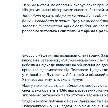
Першим містом, де обласний екобус почав працю
Місцеві мешканці кілограмами зносили батарейки
Коли були пункти збору по магазинах, я відноси
бачу. І я складала їх вдома. Ще у мами позабир
здавати. Ми вважаємо, що не потрібно, аби вон
розповіла жителька Решетилівки
Марина Яресь
Екобус у Решетилівці працював кілька годин. За 
кілограмів батарейок, 654 люмінесцентних ламп 
небезпечні відходи відвезли на зберігання до дв
прийняло підприємство під Полтавою. Ці відходи
утилізацію на Львівщину. А батарейки обласний е
Утилізовуватимуть їх уже в Румунії.
Наступною локацією для обласного екобусу стал
спецтранспорт вивіз 1086 відпрацьованих люміне
зіпсованих батарейок та 15 ртутних термометрі
Згодом екобус побував у Нових Санжарах та Нехв
Новосанжарської ОТГ здали 1366 люмінесцентних