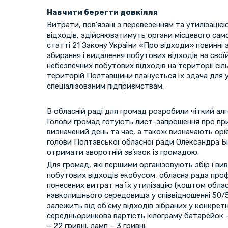
Навчити берегти довкілля
Витрати, пов’язані з перевезенням та утилізаці
відходів, здійснюватимуть органи місцевого само
статті 21 Закону України «Про відходи» повинні 
збирання і видалення побутових відходів на своїй
небезпечних побутових відходів на території сіл
територій Полтавщини планується їх здача для у
спеціалізованим підприємствам.
В обласній раді для громад розробили чіткий ал
Голови громад готують лист-запрошення про при
визначений день та час, а також визначають оріє
голови Полтавської обласної ради Олександра Бі
отримати зворотній зв’язок із громадою.
Для громад, які першими організовують збір і ви
побутових відходів екобусом, обласна рада про
понесених витрат на їх утилізацію (коштом обл
навколишнього середовища у співвідношенні 50/50
залежить від об’єму відходів зібраних у конкретн
середньоринкова вартість кілограму батарейок –
– 22 гривні, ламп – 3 гривні.