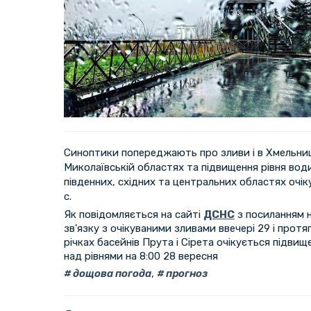
Синоптики попереджають про зливи і в Хмельниць
Миколаївській областях та підвищення рівня води 
південних, східних та центральних областях очік
с.
Як повідомляється на сайті
ДСНС
з посиланням н
зв'язку з очікуваними зливами ввечері 29 і протя
річках басейнів Прута і Сірета очікується підвище
над рівнями на 8:00 28 вересня
дощова погода
,
прогноз