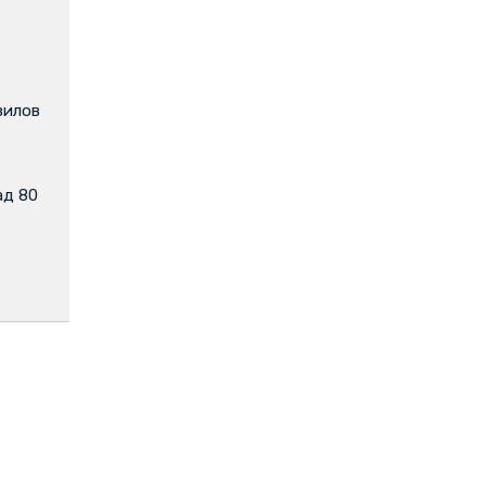
вилов
ад 80