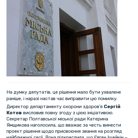
На думку депутатів, це рішення мало бути ухвалене
раніше, і наразі настав час виправити цю помилку.
Директор департаменту охорони здоров’я
Сергій
Котов
висловив повну згоду з цією ініціативою.
Секретар Полтавської міської ради Катерина
Ямщикова наголосила, що вважає за честь винести
проект рішення щодо присвоєння звання на розгляд
найближчої сесії. Вона підкреслила, що Євген Іщейкін –