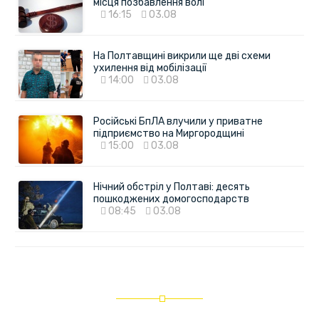
місця позбавлення волі
16:15
03.08
На Полтавщині викрили ще дві схеми
ухилення від мобілізації
14:00
03.08
Російські БпЛА влучили у приватне
підприємство на Миргородщині
15:00
03.08
Нічний обстріл у Полтаві: десять
пошкоджених домогосподарств
08:45
03.08