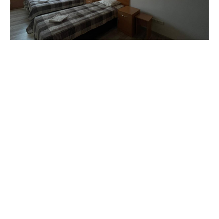
У Полтавській області
працюють
місця компактного
розміщення переселенців.
Тут люди, які евакуювалися з гарячих точок чи
окупованих територій, можуть отримати тимчасовий
прихисток.
На сьогодні на Полтавщині налічуються 64 локації для
тимчасового перебування переселенців.
Наразі в них є 238 вільних місць, з яких 4 — для людей з
інвалідністю.
У місті Полтава є п’ять вільних місць для проживання.
Вони розташовані за адресою:
вулиця Небесної Сотні, 110 (2 місця);
вул. Грушевського, 2А (3 місця).