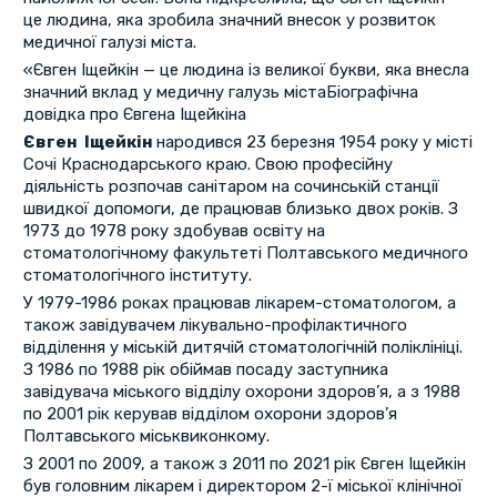
це людина, яка зробила значний внесок у розвиток
медичної галузі міста.
«Євген Іщейкін — це людина із великої букви, яка внесла
значний вклад у медичну галузь містаБіографічна
довідка про Євгена Іщейкіна
Євген Іщейкін
народився 23 березня 1954 року у місті
Сочі Краснодарського краю. Свою професійну
діяльність розпочав санітаром на сочинській станції
швидкої допомоги, де працював близько двох років. З
1973 до 1978 року здобував освіту на
стоматологічному факультеті Полтавського медичного
стоматологічного інституту.
У 1979-1986 роках працював лікарем-стоматологом, а
також завідувачем лікувально-профілактичного
відділення у міській дитячій стоматологічній поліклініці.
З 1986 по 1988 рік обіймав посаду заступника
завідувача міського відділу охорони здоров’я, а з 1988
по 2001 рік керував відділом охорони здоров’я
Полтавського міськвиконкому.
З 2001 по 2009, а також з 2011 по 2021 рік Євген Іщейкін
був головним лікарем і директором 2-ї міської клінічної