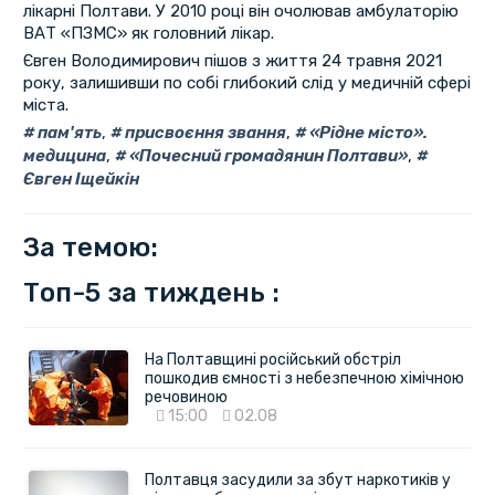
лікарні Полтави. У 2010 році він очолював амбулаторію
ВАТ «ПЗМС» як головний лікар.
Євген Володимирович пішов з життя 24 травня 2021
року, залишивши по собі глибокий слід у медичній сфері
міста.
пам'ять
,
присвоєння звання
,
«Рідне місто».
медицина
,
«Почесний громадянин Полтави»
,
Євген Іщейкін
За темою:
Топ-5 за тиждень :
На Полтавщині російський обстріл
пошкодив ємності з небезпечною хімічною
речовиною
15:00
02.08
Полтавця засудили за збут наркотиків у