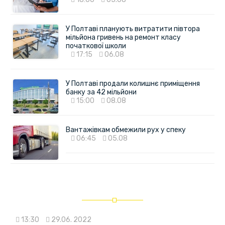
У Полтаві планують витратити півтора
мільйона гривень на ремонт класу
початкової школи
17:15
06.08
У Полтаві продали колишнє приміщення
банку за 42 мільйони
15:00
08.08
Вантажівкам обмежили рух у спеку
06:45
05.08
13:30
29.06. 2022