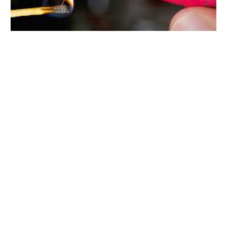
У Полтаві вирішили заборонити використання та
продаж піротехніки. Про це повідомили в Телеграм-
каналі міськради.
За результатами засідання місцевою комісії вирішено:
- заборонити використання та продаж піротехніки на
території Полтавської міської територіальної громад;
- заборонити на території Полтавської міської
територіальної громади рух транспортних засобів, що
використовують у своїй конструкції систему випуску
відпрацьованих газів «прямострум» та інші вихлопні
системи, де відсутній шумопоглинач.
Перша
«