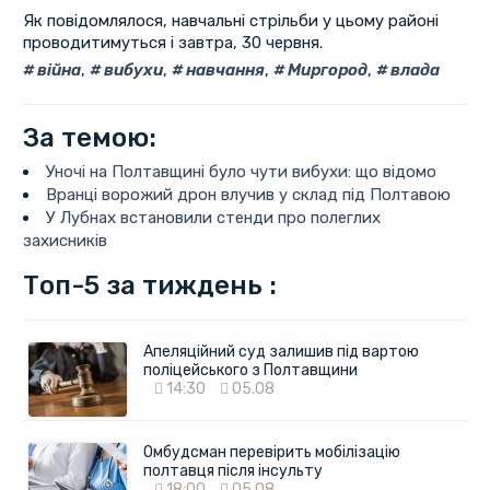
Як повідомлялося, навчальні стрільби у цьому районі
проводитимуться і завтра, 30 червня.
війна
,
вибухи
,
навчання
,
Миргород
,
влада
За темою:
Уночі на Полтавщині було чути вибухи: що відомо
Вранці ворожий дрон влучив у склад під Полтавою
У Лубнах встановили стенди про полеглих
захисників
Топ-5 за тиждень :
Апеляційний суд залишив під вартою
поліцейського з Полтавщини
14:30
05.08
Омбудсман перевірить мобілізацію
полтавця після інсульту
18:00
05.08