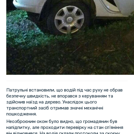
Патрульні встановили, що водій під час руху не обрав
безпечну швидкість, не впорався з керуванням та
здійснив наїзд на дерево. Унаслідок цього
транспортний засіб отримав значні механічні
пошкодження.
Неозброєним оком було видно, що громадянин був
напідпитку, але проходити перевірку на стан сп'яніння
він відмовився. На водія склали протоколи за скоєну