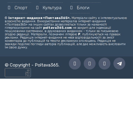
Головний редактор – editor@poltava365.com
Технічна підтримка – support@poltava365.com
Реклама на сайті – reklama@poltava365.com
Головна
Новини
Твоє місто
Спорт
Культура
Блоги
©
Інтернет-видання «Полтава365».
Матеріали сайту є інтелектуальною
власністю видання. Використання матеріалів інтернет-видання
«Полтава365» на інших сайтах дозволяється тільки за наявності
гіперпосилання на сайт
poltava365.com
не закриті для індексації
пошуковими системами, в друкованих виданнях - тільки за письмовою
згодою редакції. Матеріали, позначені літерою
Р
, публікуються на правах
реклами. Редакція інтернет-видання не несе відповідальності за зміст
коментарів до публікацій та тексти рекламних оголошень. Редакція не
завжди поділяє погляди авторів публікацій, але дає можливість висловити
їм свою думку.
© Copyright -
Poltava365
.