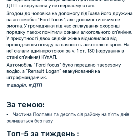
ДТП та керування у нетверезому стані.
Згодом до чоловіка на допомогу під'їхала його дружина
на автомобілі "Ford focus", але допомогти нічим не
змогла. У громадянки під час спілкування охоронці
порядку також помітили ознаки алкогольного сп’яніння.
У присутності двох свідків жінка відмовилася від
проходження огляду на наявність алкоголю в крові. На
неї склали адмінпротокол за ч. 1 ст. 130 (керування в
стані сп'яніння) КУпАП.
Автомобіль "Ford focus" було передано тверезому
водію, а "Renault Logan" евакуйований на
штрафмайданчик.
аварія
,
ДТП
За темою:
Частина Полтави та десять сіл району на п'ять днів
залишаться без газу
Топ-5 за тиждень :