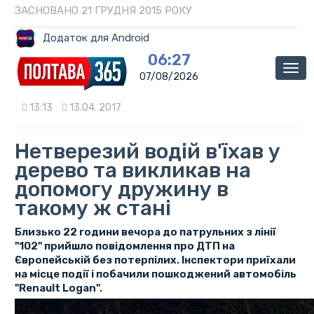
ЗАСНОВАНО 21 ГРУДНЯ 2015 РОКУ
Додаток для Android
06:27
Мен
07/08/2026
13:13
13.04. 2017
Нетверезий водій в'їхав у
дерево та викликав на
допомогу дружину в
такому ж стані
Близько 22 години вечора до патрульних з лінії
"102" прийшло повідомлення про ДТП на
Європейській без потерпілих. Інспектори приїхали
на місце події і побачили пошкоджений автомобіль
"Renault Logan".