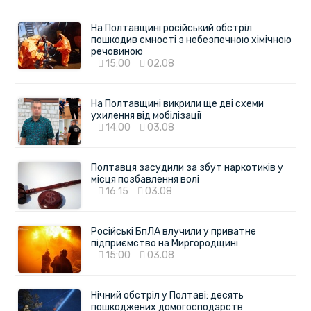
На Полтавщині російський обстріл
пошкодив ємності з небезпечною хімічною
речовиною
15:00
02.08
На Полтавщині викрили ще дві схеми
ухилення від мобілізації
14:00
03.08
Полтавця засудили за збут наркотиків у
місця позбавлення волі
16:15
03.08
Російські БпЛА влучили у приватне
підприємство на Миргородщині
15:00
03.08
Нічний обстріл у Полтаві: десять
пошкоджених домогосподарств