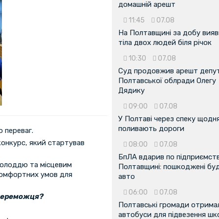
домашній арешт
11:45
07.08
На Полтавщині за добу вия
тіла двох людей біля річок
10:30
07.08
Суд продовжив арешт депу
Полтавської облради Олегу
Дядику
09:00
07.08
У Полтаві через спеку щодн
поливають дороги
о переваг.
конкурс, який стартував
08:00
07.08
БпЛА вдарив по підприємств
молоддю та місцевим
Полтавщині: пошкоджені буді
комфортних умов для
авто
06:00
07.08
-переможця?
Полтавські громади отрима
автобуси для підвезення шк