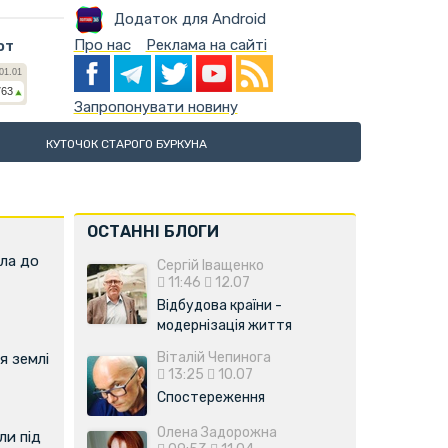
Додаток для Android
Про нас
Реклама на сайті
ют
Запропонувати новину
КУТОЧОК СТАРОГО БУРКУНА
ОСТАННІ БЛОГИ
ла до
Сергій Іващенко
11:46
12.07
Відбудова країни -
модернізація життя
Віталій Чепинога
я землі
13:25
10.07
Спостереження
Олена Задорожна
и під