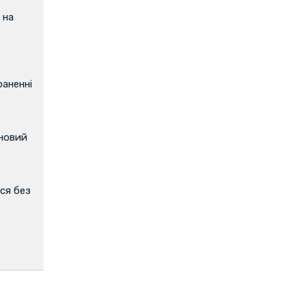
 на
аненні
 новий
ся без