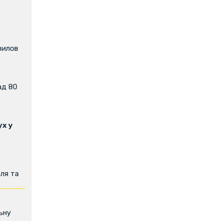
вилов
ад 80
х у
ля та
ьну