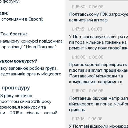
го форуму;
18:30
06.08
ади;
Полтавському ГЗК загрожу
 столицями в Європі;
величезний штраф
17:15
06.08
Так, братиме.
У Полтаві планують витрат
ональному конкурсі повідомила
півтора мільйона гривень на
організації "Нова Полтава".
ремонт класу початкової ш
16:00
06.08
сником конкурсу?
Правоохоронці перевіряють
явку заповнює робоча група,
підстави виплат працівника
редставників органу місцевого
Полтавської міськради та
комунальних підприємств
у процедуру
15:00
06.08
018 року включно;
Полтавець ошукав матір заг
ротягом січня 2018 року;
військового на понад мільйо
переможця конкурсу та
гривень
и – 2018» – січень – лютий
13:15
06.08
У Полтаві відкрили міжнаро