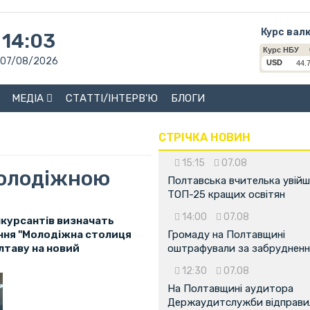
Курс вал
14:03
07/08/2026
МЕДІА
СТАТТІ/ІНТЕРВ'Ю
БЛОГИ
СТРІЧКА НОВИН
15:15
07.08
Молодіжною
Полтавська вчителька увійш
ТОП-25 кращих освітян
14:00
07.08
нкурсантів визначать
ння "Молодіжна столиця
Громаду на Полтавщині
лтаву на новий
оштрафували за забрудненн
12:30
07.08
На Полтавщині аудитора
Держаудитслужби відправил