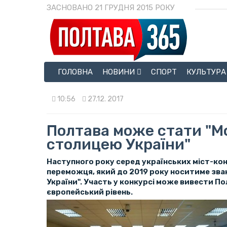
ЗАСНОВАНО 21 ГРУДНЯ 2015 РОКУ
ГОЛОВНА
НОВИНИ
СПОРТ
КУЛЬТУРА
10:56
27.12. 2017
Полтава може стати "
столицею України"
Наступного року серед українських міст-ко
переможця, який до 2019 року носитиме зва
України". Участь у конкурсі може вивести По
європейський рівень.