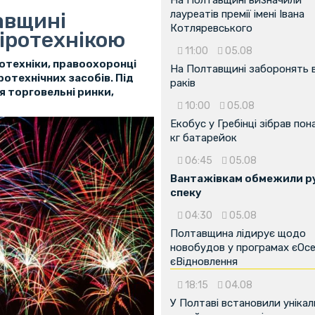
лауреатів премії імені Івана
авщині
Котляревського
іротехнікою
11:00
05.08
отехніки, правоохоронці
На Полтавщині заборонять 
ротехнічних засобів. Під
раків
 торговельні ринки,
10:00
05.08
Екобус у Гребінці зібрав пон
кг батарейок
06:45
05.08
Вантажівкам обмежили ру
спеку
04:30
05.08
Полтавщина лідирує щодо
новобудов у програмах єОсе
єВідновлення
18:15
04.08
У Полтаві встановили унікал