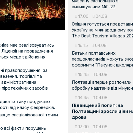
музейну експозицію з
винищувачем МіГ-23
17:00
04.08
Опішня готується представ
Україну на міжнародному ко
The Best Tourism Villages 20
хніка має реалізовуватись
16:15
04.08
 Ліцензії на провадження
Батьки полтавських
ться місце здійснення
першокласників можуть зно
оформити "Пакунок школяр
вні правопорушення, за
15:45
04.08
везення, торгівлі та
Полтавці вперше розпочали
 адміністративна
обробку каштанів від мінуюч
 піротехнічних засобів
14:45
04.08
давати таку продукцію
Підвищений попит: на
ості від класу феєрверків.
Полтавщині зросли ціни н
давцю спеціалізованої точки
дрова
13:00
04.08
ро всі факти порушень