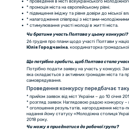
* проведення в місті всеукраїнського молодіжно
* промоція міста на європейському рівні;
* підвищення іміджу та рівня довіри до міської вл
* налагодження співпраці з містами-молодіжними
* стимулювання участі молоді в житті міста.
Чи братиме участь Полтава у цьому конкурсі?
26 грудня про плани щодо участі Полтави у наці
Юлія Городчаніна
, координаторка громадської 
Що потрібно зробити, щоб Полтава стала уча
Потрібно подати заявку на участь у конкурсі. За
яка складається з активних громадян міста та п
самоврядування.
Проведення конкурсу передбачає так
* прийом заявок від міст України – до 10 січня 2
* розгляд заявок Наглядовою радою конкурсу – п
* оголошення результатів, нагородження міста-
надання йому статусу «Молодіжна столиця Україн
2018 року.
Чи можу я приєднатися до робочої групи?