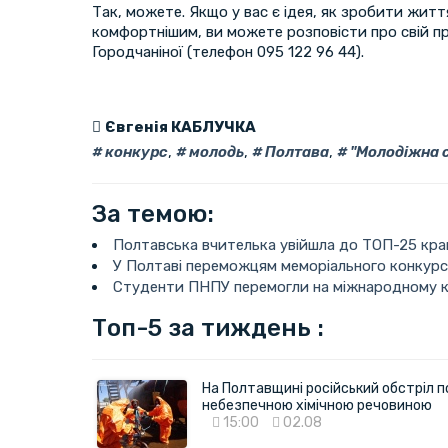
Так, можете. Якщо у вас є ідея, як зробити житт
комфортнішим, ви можете розповісти про свій пр
Городчаніної (телефон 095 122 96 44).
Євгенія КАБЛУЧКА
конкурс
,
молодь
,
Полтава
,
"Молодіжна с
За темою:
Полтавська вчителька увійшла до ТОП-25 кра
У Полтаві переможцям меморіального конкурс
Студенти ПНПУ перемогли на міжнародному ко
Топ-5 за тиждень :
На Полтавщині російський обстріл п
небезпечною хімічною речовиною
15:00
02.08