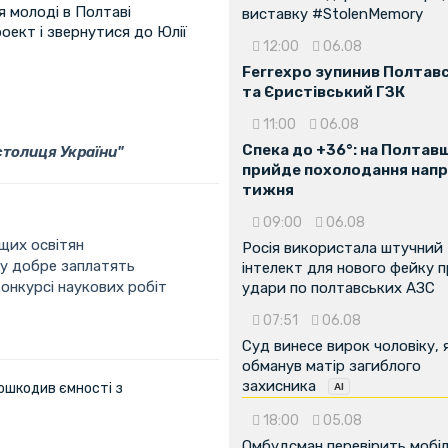
я молоді в Полтаві
виставку #StolenMemory
оект і звернутися до Юлії
12:00
06.08
Ferrexpo зупинив Полтав
та Єристівський ГЗК
11:00
06.08
Спека до +36°: на Полтав
толиця України"
прийде похолодання напр
тижня
09:00
06.08
щих освітян
Росія використала штучний
у добре заплатять
інтелект для нового фейку 
нкурсі наукових робіт
удари по полтавських АЗС
07:51
06.08
Суд винесе вирок чоловіку, 
обманув матір загиблого
захисника
ошкодив ємності з
18:00
05.08
Омбудсман перевірить мобіл