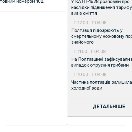
штовним номером 102.
У КАТП-1628 розповіли про
наслідки підвищення тарифу
вивіз сміття
12:00
04.08
Полтавця підозрюють у
смертельному ножовому пор
знайомого
11:00
04.08
На Полтавщині зафіксували
випадок отруєння грибами
10:00
04.08
...
Частина полтавців залишила
холодної води
ДЕТАЛЬНІШЕ