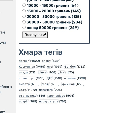
До 10 тисяч гривень (42)
10000 - 15000 гривень (64)
15000 - 20000 гривень (145)
є
20000 - 30000 гривень (135)
30000 - 50000 гривень (204)
понад 50000 гривень (269)
ити
коли
Хмара тегів
поліція
(4020)
спорт
(3751)
м
Кременчук
(1985)
суд
(1937)
футбол
(1752)
влада
(1712)
війна
(1708)
діти
(1670)
транспорт
(1518)
ДТП
(1510)
пожежа
(1398)
смерть
(1280)
гроші
(1258)
кримінал
(1225)
иблого
ДСНС
(1072)
допомога
(905)
н
статистика
(866)
коронавірус
(804)
аварія
(785)
прокуратура
(781)
дну