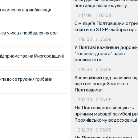
полтавця після інсульту
ухилення від мобілізації
17:00
05.08
Сім ліцеїв Полтавщини отр
кошти на STEM-лабораторії
ів у місця позбавлення волі
16:00
05.08
У Полтаві важливий дорожні
"Головна дорога" заріс
 підприємство на Миргородщині
рослинністю
14:30
05.08
Апеляційний суд залишив пі
ипадок отруєння грибами
вартою поліцейського з
Полтавщини
13:00
05.08
На Полтавщині з'ясовують
причини масової загибелі ри
Троянівському водосховищі
12:00
05.08
На Полтавщині визначили