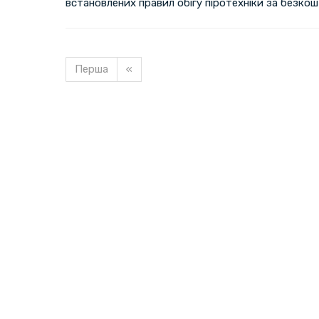
встановлених правил обігу піротехніки за безко
Перша
«
Завантажуємо новину