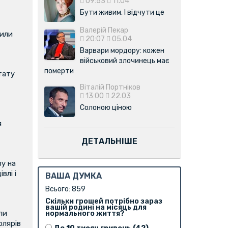
09:53
11.04
Бути живим. І відчути це
Валерій Пекар
вили
20:07
05.04
Варвари мордору: кожен
військовий злочинець має
померти
тату
Віталій Портніков
13:00
22.03
Солоною ціною
я
ДЕТАЛЬНІШЕ
у на
влі і
ВАША ДУМКА
Всього: 859
Скільки грошей потрібно зараз
вашій родині на місяць для
ли
нормального життя?
олярів