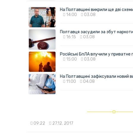
На Полтавщині викрили ще дві схеми 
14:00
03.08
Полтавця засудили за збут наркотик
16:15
03.08
Російські БпЛА влучили у приватне
15:00
03.08
На Полтавщині зафіксували новий в
11:00
04.08
09:22
27.12. 2017