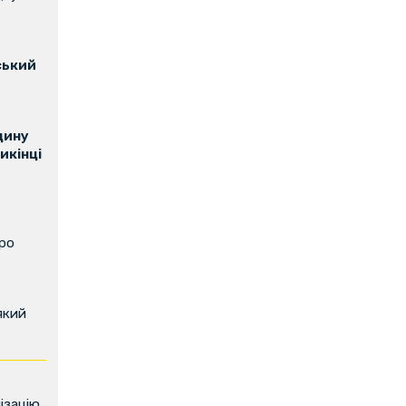
ський
щину
икінці
про
який
ізацію