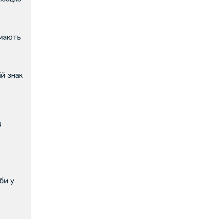
имають
й знак
д
би у