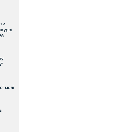
ити
нкурсі
26
ву
а"
ої молі
а