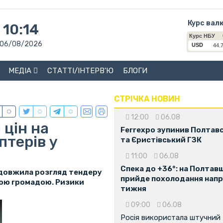
Курс вал
10:14
06/08/2026
МЕДІА
СТАТТІ/ІНТЕРВ'Ю
БЛОГИ
СТРІЧКА НОВИН
12:00
06.08
 цін на
Ferrexpo зупинив Полтав
птерів у
та Єристівський ГЗК
11:00
06.08
Спека до +36°: на Полтав
родовжила розгляд тендеру
прийде похолодання напр
кою громадою. Ризики
тижня
09:00
06.08
Росія використала штучний