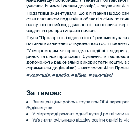
найдешевшу пропозицію. У тендері Полтавської 
учасник, із яким і уклали договір", – зауважив Філ
Податківці акцентували, що є питання і щодо сам
став платником податків в області з січня поточн
назву, основний вид діяльності, засновника, кері
свідчити про протиправні наміри.
Група "Прозорість і підзвітність" рекомендувала
питання визначення очікуваної вартості предмета 
"Усім громадам, які проводять подібні тендери,
ринок та цінові пропозиції. Сумлінність і відповід
допоможуть раціонально використати кошти, а 
спрямувати доцільніше", – наголосив Філіп Пронін
корупція
,
влада
,
війна
,
закупівлі
За темою:
Завищені ціни: робоча група при ОВА перевір
будівництва
У Миргороді ремонт однієї вулиці розділили на
Ув’язнили очільницю відділу освіти однієї із м