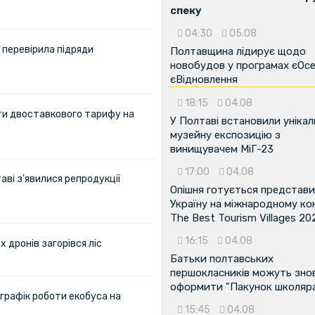
спеку
04:30
05.08
 перевірила підряди
Полтавщина лідирує щодо
новобудов у програмах єОсе
єВідновлення
18:15
04.08
ти двоставкового тарифу на
У Полтаві встановили унікал
музейну експозицію з
винищувачем МіГ-23
17:00
04.08
аві з'явилися репродукції
Опішня готується представ
Україну на міжнародному ко
The Best Tourism Villages 20
16:15
04.08
х дронів загорівся ліс
Батьки полтавських
першокласників можуть зно
оформити "Пакунок школяр
графік роботи екобуса на
15:45
04.08