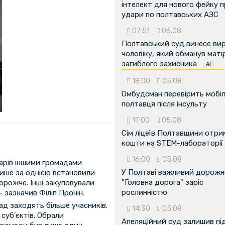
інтелект для нового фейку 
удари по полтавських АЗС
07:51
06.08
Полтавський суд винесе ви
чоловіку, який обманув маті
загиблого захисника
18:00
05.08
Омбудсман перевірить мобіл
полтавця після інсульту
17:00
05.08
Сім ліцеїв Полтавщини отр
кошти на STEM-лабораторії
16:00
05.08
варів іншими громадами
У Полтаві важливий дорожні
Лише за однією встановили
"Головна дорога" заріс
орожче. Інші закуповували
рослинністю
 зазначив Філіп Пронін.
ад заходять більше учасників.
14:30
05.08
 суб’єктів. Обрали
Апеляційний суд залишив пі