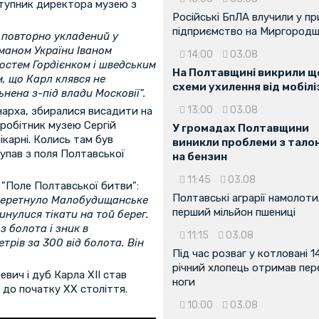
ступник директора музею з
Російські БпЛА влучили у п
підприємство на Миргородщ
е повторно укладений у
маном України Іваном
14:00
03.08
остем Гордієнком і шведським
На Полтавщині викрили ще
м, що Карл клявся не
схеми ухилення від мобілі
ьнена з-під влади Московії".
13:00
03.08
нарха, збиралися висадити на
вробітник музею Сергій
У громадах Полтавщини
ікарні. Колись там був
виникли проблеми з тало
тупав з поля Полтавської
на бензин
11:45
03.08
 "Поле Полтавської битви":
Полтавські аграрії намолот
м перетнуло Малобудищанське
перший мільйон пшениці
инулися тікати на той берег.
з болота і зник в
11:15
03.08
трів за 300 від болота. Він
Під час розваг у котловані 1
річний хлопець отримав пе
евич і дуб Карла XII став
ноги
 до початку ХХ століття.
10:00
03.08