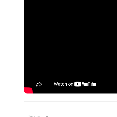
Перша
«