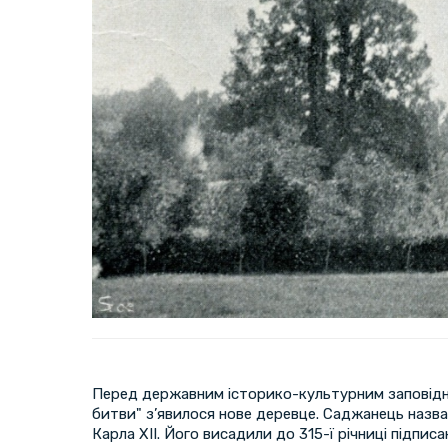
Перед державним історико-культурним заповідн
битви" з’явилося нове деревце. Саджанець назв
Карла XII. Його висадили до 315-ї річниці підпи