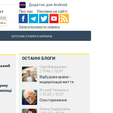
Додаток для Android
Про нас
Реклама на сайті
ют
Запропонувати новину
КУТОЧОК СТАРОГО БУРКУНА
ОСТАННІ БЛОГИ
ський
Сергій Іващенко
11:46
12.07
Відбудова країни -
модернізація життя
щину
Віталій Чепинога
икінці
13:25
10.07
Спостереження
Олена Задорожна