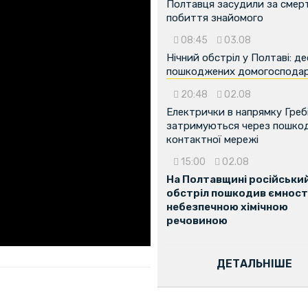
Полтавця засудили за смер
побиття знайомого
08:45
03.08
Нічний обстріл у Полтаві: д
пошкоджених домогоспода
20:48
02.08
Електрички в напрямку Греб
затримуються через пошко
контактної мережі
15:00
02.08
На Полтавщині російськи
обстріл пошкодив ємності
небезпечною хімічною
речовиною
ДЕТАЛЬНІШЕ