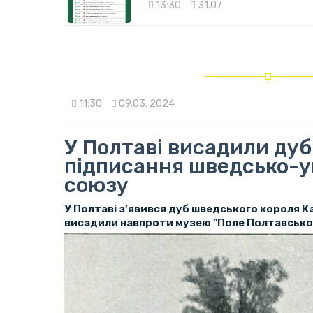
13:30
31.07
11:30
09.03. 2024
У Полтаві висадили дуб
підписання шведсько-у
союзу
У Полтаві з’явився дуб шведського короля Ка
висадили навпроти музею "Поле Полтавської