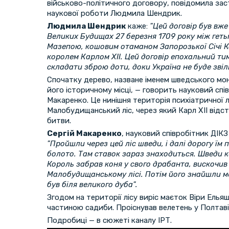
військово-політичного договору, повідомила за
наукової роботи Людмила Шендрик.
Людмила Шендрик
каже:
"Цей договір був вж
Великих Будищах 27 березня 1709 року між геть
Мазепою, кошовим отаманом Запорозької Січі К
королем Карлом XII. Цей договір епохальний ти
складати зброю доти, доки Україна не буде звіл
Спочатку дерево, назване іменем шведського мо
його історичному місці, — говорить науковий спі
Макаренко. Це нинішня територія психіатричної л
Малобудищанський ліс, через який Карл XII відс
битви.
Сергій Макаренко
, науковий співробітник ДІКЗ
"Пройшли через цей ліс шведи, і далі дорогу ї
болото. Там ставок зараз знаходиться. Шведи к
Король забрав коня у свого драбанта, вискочив 
Малобудищанському лісі. Потім його знайшли ме
був біля великого дуба".
Згодом на території лісу виріс маєток Віри Ельяш
частиною садиби. Проіснував велетень у Полтаві
Подробиці — в сюжеті каналу ІРТ.