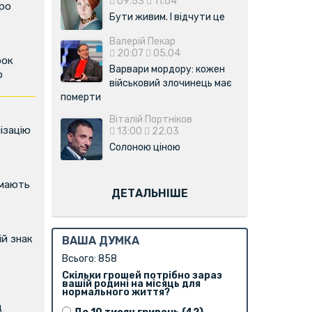
09:53
11.04
про
Бути живим. І відчути це
Валерій Пекар
20:07
05.04
рок
Варвари мордору: кожен
р
військовий злочинець має
померти
Віталій Портніков
ізацію
13:00
22.03
Солоною ціною
имають
ДЕТАЛЬНІШЕ
й знак
ВАША ДУМКА
Всього: 858
Скільки грошей потрібно зараз
вашій родині на місяць для
нормального життя?
д