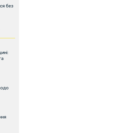
ся без
ь
ині:
та
щодо
ння