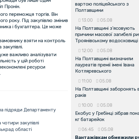
громади був лише один
вартою поліцейського з
іп Пронін.
Полтавщини
ого переможця торгів. Він
ого року. Під закупівлю змінив
13:00
05.08
вника і бухгалтера. Це може
На Полтавщині з'ясовують
причини масової загибелі ри
 замовнику взяти на контроль
Троянівському водосховищі
закупівлі.
12:00
05.08
 дуже важливо аналізувати
На Полтавщині визначили
альність у цій роботі
лауреатів премії імені Івана
зекономлені ресурси
Котляревського
.
11:00
05.08
На Полтавщині заборонять 
раків
10:00
05.08
ила підряди Департаменту
Екобус у Гребінці зібрав пон
кг батарейок
 чотири закупівлі
іськрад області
06:45
05.08
Вантажівкам обмежили ру