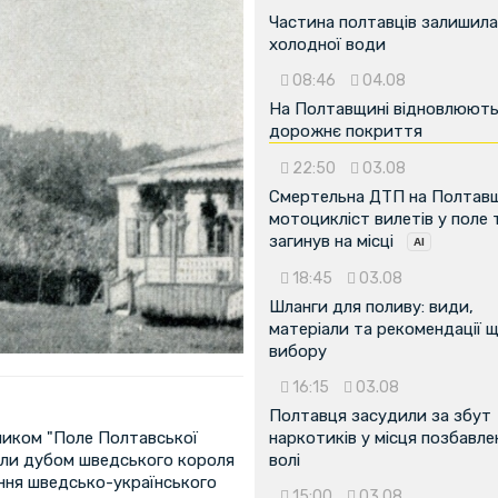
Частина полтавців залишила
холодної води
08:46
04.08
На Полтавщині відновлюют
дорожнє покриття
22:50
03.08
Смертельна ДТП на Полтавщ
мотоцикліст вилетів у поле 
загинув на місці
18:45
03.08
Шланги для поливу: види,
матеріали та рекомендації 
вибору
16:15
03.08
Полтавця засудили за збут
иком "Поле Полтавської
наркотиків у місця позбавле
али дубом шведського короля
волі
сання шведсько-українського
15:00
03.08