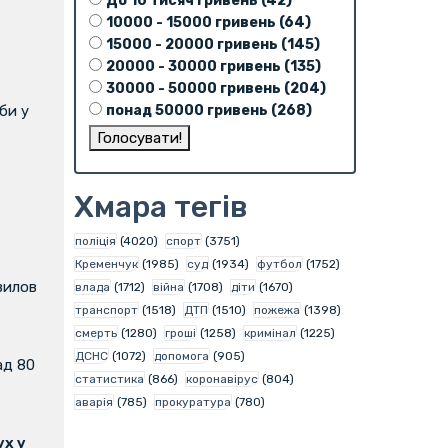
До 10 тисяч гривень (42)
10000 - 15000 гривень (64)
15000 - 20000 гривень (145)
20000 - 30000 гривень (135)
30000 - 50000 гривень (204)
понад 50000 гривень (268)
би у
Хмара тегів
поліція
(4020)
спорт
(3751)
Кременчук
(1985)
суд
(1934)
футбол
(1752)
вилов
влада
(1712)
війна
(1708)
діти
(1670)
транспорт
(1518)
ДТП
(1510)
пожежа
(1398)
смерть
(1280)
гроші
(1258)
кримінал
(1225)
ДСНС
(1072)
допомога
(905)
ад 80
статистика
(866)
коронавірус
(804)
аварія
(785)
прокуратура
(780)
х у