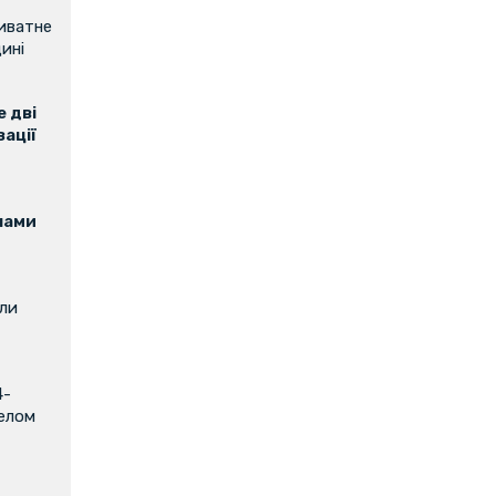
риватне
ині
 дві
зації
нами
или
4-
релом