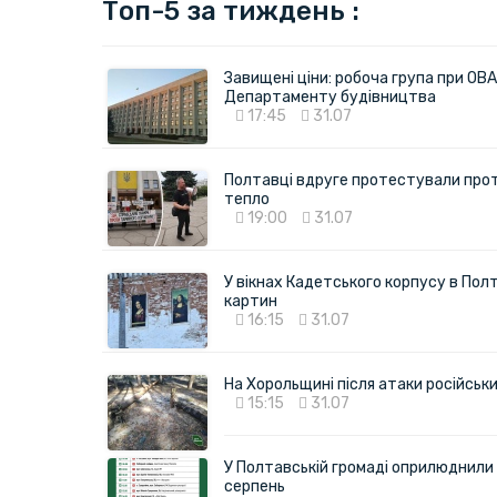
Топ-5 за тиждень :
Завищені ціни: робоча група при ОВА
Департаменту будівництва
17:45
31.07
Полтавці вдруге протестували про
тепло
19:00
31.07
У вікнах Кадетського корпусу в Полт
картин
16:15
31.07
На Хорольщині після атаки російськи
15:15
31.07
У Полтавській громаді оприлюднили 
серпень