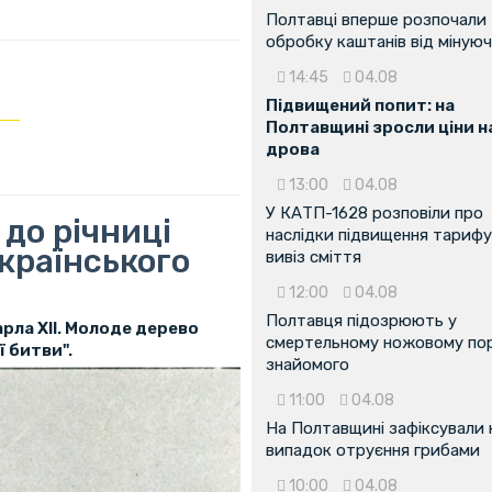
Полтавці вперше розпочали
обробку каштанів від мінуюч
14:45
04.08
Підвищений попит: на
Полтавщині зросли ціни н
дрова
13:00
04.08
У КАТП-1628 розповіли про
 до річниці
наслідки підвищення тарифу
країнського
вивіз сміття
12:00
04.08
Полтавця підозрюють у
рла XII. Молоде дерево
смертельному ножовому пор
 битви".
знайомого
11:00
04.08
На Полтавщині зафіксували
випадок отруєння грибами
10:00
04.08