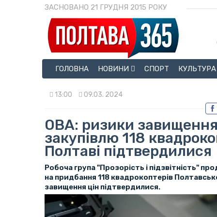
ЗАСНОВАНО 21 ГРУДНЯ 2015 РОКУ
ГОЛОВНА
НОВИНИ
СПОРТ
КУЛЬТУРА
13:00
09.03. 2024
ОВА: ризики завищення
закупівлю 118 квадроко
Полтаві підтвердилися
Робоча група "Прозорість і підзвітність" п
на придбання 118 квадрокоптерів Полтавсь
завищення цін підтвердилися.