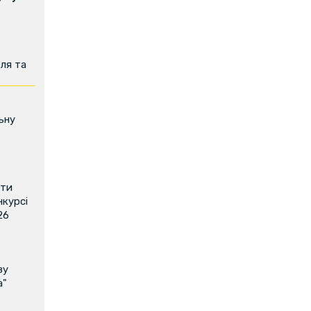
ля та
ьну
ити
нкурсі
26
ву
а"