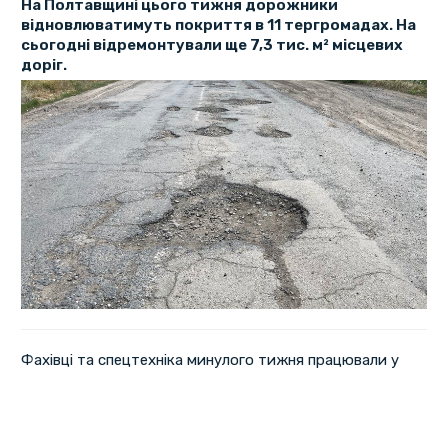
На Полтавщині цього тижня дорожники
відновлюватимуть покриття в 11 тергромадах. На
сьогодні відремонтували ще 7,3 тис. м² місцевих
доріг.
Фахівці та спецтехніка минулого тижня працювали у
дев’яти громадах, розповів начальник Полтавської ОВА
Філіп Пронін.
Роботи проводили на таких ділянках автошляхів:
Капустяни – Дяченки – Дмитрівка – Горішні Плавні в