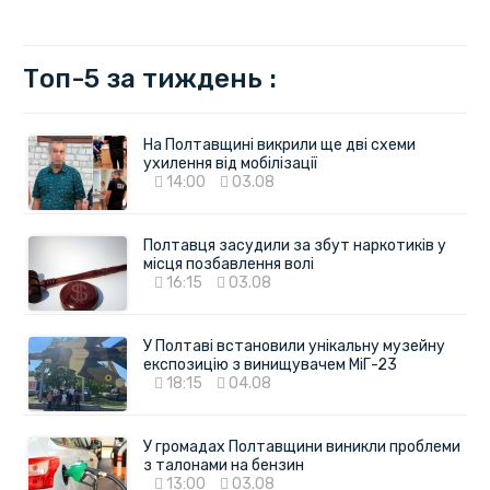
Топ-5 за тиждень :
На Полтавщині викрили ще дві схеми
ухилення від мобілізації
14:00
03.08
Полтавця засудили за збут наркотиків у
місця позбавлення волі
16:15
03.08
У Полтаві встановили унікальну музейну
експозицію з винищувачем МіГ-23
18:15
04.08
У громадах Полтавщини виникли проблеми
з талонами на бензин
13:00
03.08