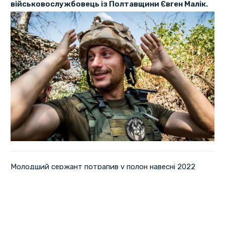
військовослужбовець із Полтавщини Євген Малік.
Молодший сержант потрапив у полон навесні 2022
року. Про це повідомив начальник ОВА Філіп Пронін.
«Вітаємо наших вдома! Щаслива звістка для родини
та усієї країни. Слава нашим незламним воїнам»,
–
зауважив Філіп Пронін.
Серед звільнених захисники Київщини, Донеччини,