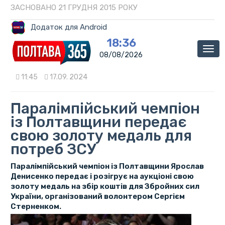
ЗАСНОВАНО 21 ГРУДНЯ 2015 РОКУ
Додаток для Android
18:36
Мен
08/08/2026
11:45
17.09. 2024
Паралімпійський чемпіон
із Полтавщини передає
свою золоту медаль для
потреб ЗСУ
Паралімпійський чемпіон із Полтавщини Ярослав
Денисенко передає і розігрує на аукціоні свою
золоту медаль на збір коштів для Збройних сил
України, організований волонтером Сергієм
Стерненком.