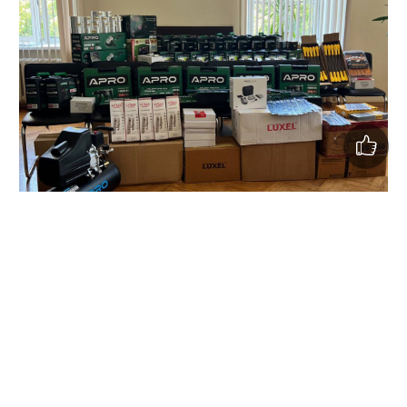
У рамках програми "Полтавський спротив" місцева
влада передала одному з військових підрозділів міста
більше як 40 комплектів радіостанцій іноземного
виробництва. Крім того, для потреб
військовослужбовців ЗСУ передали
автомобіль
підвищеної прохідності
й десятки різних
матеріально-технічних засобів та іншого побутового