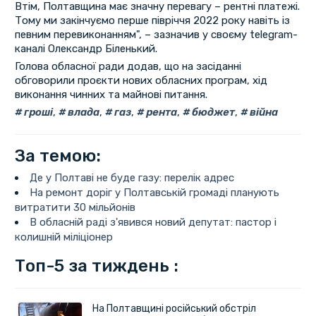
Втім, Полтавщина має значну перевагу – рентні платежі.
Тому ми закінчуємо перше півріччя 2022 року навіть із
певним перевиконанням", – зазначив у своєму telegram-
каналі Олександр Біленький.
Голова обласної ради додав, що на засіданні
обговорили проєкти нових обласних програм, хід
виконання чинних та майнові питання.
гроші
,
влада
,
газ
,
рента
,
бюджет
,
війна
За темою:
Де у Полтаві не буде газу: перелік адрес
На ремонт доріг у Полтавській громаді планують
витратити 30 мільйонів
В обласній раді з'явився новий депутат: пастор і
колишній міліціонер
Топ-5 за тиждень :
На Полтавщині російський обстріл