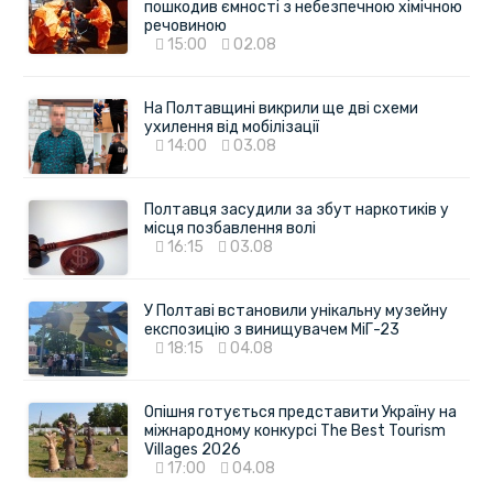
пошкодив ємності з небезпечною хімічною
речовиною
15:00
02.08
На Полтавщині викрили ще дві схеми
ухилення від мобілізації
14:00
03.08
Полтавця засудили за збут наркотиків у
місця позбавлення волі
16:15
03.08
У Полтаві встановили унікальну музейну
експозицію з винищувачем МіГ-23
18:15
04.08
Опішня готується представити Україну на
міжнародному конкурсі The Best Tourism
Villages 2026
17:00
04.08