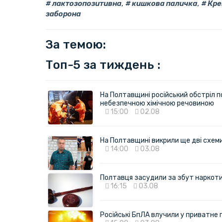
лактозопозитивна
,
кишкова паличка
,
Кре
заборона
За темою:
Топ-5 за тиждень :
На Полтавщині російський обстріл п
небезпечною хімічною речовиною
15:00
02.08
На Полтавщині викрили ще дві схеми 
14:00
03.08
Полтавця засудили за збут наркотик
16:15
03.08
Російські БпЛА влучили у приватне