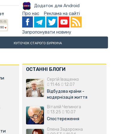
Додаток для Android
Про нас
Реклама на сайті
ют
Запропонувати новину
КУТОЧОК СТАРОГО БУРКУНА
ОСТАННІ БЛОГИ
ли
Сергій Іващенко
11:46
12.07
Відбудова країни -
модернізація життя
Віталій Чепинога
є
13:25
10.07
Спостереження
Олена Задорожна
ити