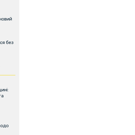
 новий
ся без
ь
ині:
та
щодо