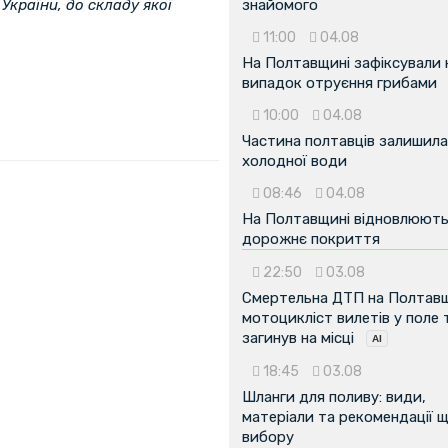
України, до складу якої
знайомого
11:00
04.08
На Полтавщині зафіксували
випадок отруєння грибами
10:00
04.08
Частина полтавців залишила
холодної води
08:46
04.08
На Полтавщині відновлюют
дорожнє покриття
22:50
03.08
Смертельна ДТП на Полтавщ
мотоцикліст вилетів у поле 
загинув на місці
18:45
03.08
...
Шланги для поливу: види,
матеріали та рекомендації 
вибору