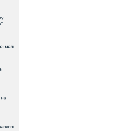
ву
а"
ої молі
а
 на
аненні