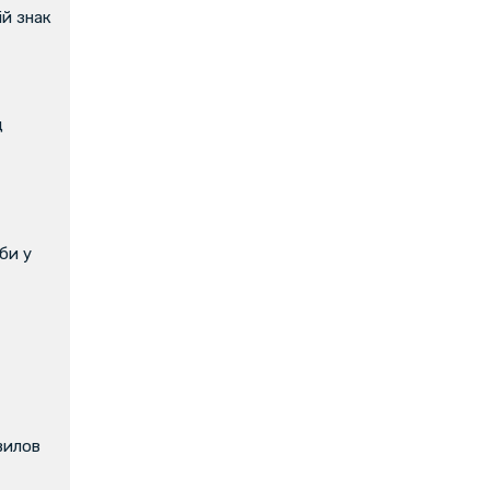
й знак
д
би у
вилов