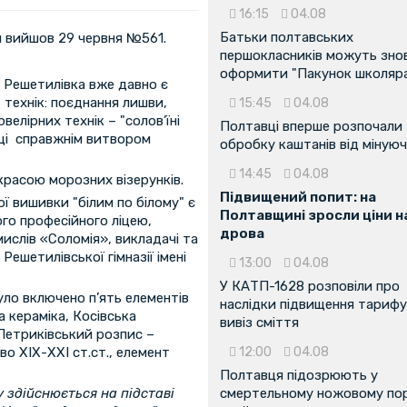
16:15
04.08
Батьки полтавських
й вийшов 29 червня №561.
першокласників можуть зно
оформити "Пакунок школяр
 Решетилівка вже давно є
 технік: поєднання лишви,
15:45
04.08
елірних технік – "солов’їні
Полтавці вперше розпочали
ніці справжнім витвором
обробку каштанів від мінуюч
14:45
04.08
расою морозних візерунків.
Підвищений попит: на
ї вишивки "білим по білому" є
Полтавщині зросли ціни н
го професійного ліцею,
дрова
ислів «Соломія», викладачі та
ешетилівської гімназії імені
13:00
04.08
У КАТП-1628 розповіли про
уло включено п’ять елементів
наслідки підвищення тарифу
 кераміка, Косівська
вивіз сміття
 Петриківський розпис –
о ХІХ-ХХІ ст.ст., елемент
12:00
04.08
Полтавця підозрюють у
 здійснюється на підставі
смертельному ножовому пор