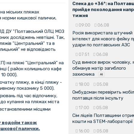
Спека до +36°: на Полтав
прийде похолодання напр
на міських пляжах
тижня
 норми кишкової палички,
09:00
06.08
ПЛД ДУ "Полтавський ОЛЦ МОЗ
Росія використала штучний
них досліджень невтішні. Так,
інтелект для нового фейку 
пляжів "Центральний" та в
удари по полтавських АЗС
млицький" не відповідають
07:51
06.08
Суд винесе вирок чоловіку, 
П) на пляжі "Центральний" на
обманув матір загиблого
інці ( район колишнього кафе
захисника
10 000).
очатку пляжу, в кінці пляжу -
18:00
05.08
ивному показнику 5 000).
Омбудсман перевірить мобіл
ювань під час відпочинку,
полтавця після інсульту
до купання на пляжах міста
17:00
05.08
евстановленими місцями
Сім ліцеїв Полтавщини отр
кошти на STEM-лабораторії
у водойм також
шкової палички.
16:00
05.08