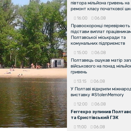
півтора мільйона гривень на
ремонт класу початкової ш
16:00
06.08
Правоохоронці перевіряють
підстави виплат працівника
Полтавської міськради та
комунальних підприємств
15:00
06.08
Полтавець ошукав матір заг
військового на понад мільйо
гривень
13:15
06.08
У Полтаві відкрили міжнаро
виставку #StolenMemory
12:00
06.08
Ferrexpo зупинив Полтав
та Єристівський ГЗК
11:00
06.08