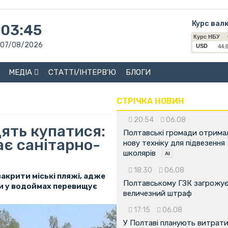
Курс вал
03:45
07/08/2026
МЕДІА
СТАТТІ/ІНТЕРВ'Ю
БЛОГИ
СТРІЧКА НОВИН
20:54
06.08
ять купатися:
Полтавські громади отрима
ає санітарно-
нову техніку для підвезення
школярів
18:30
06.08
акрити міські пляжі, адже
Полтавському ГЗК загрожу
и у водоймах перевищує
величезний штраф
17:15
06.08
У Полтаві планують витрат