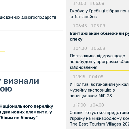
10:00
05.08
Екобус у Гребінці зібрав пон
кг батарейок
пошкоджених домогосподарств
06:45
05.08
Вантажівкам обмежили ру
спеку
04:30
05.08
Полтавщина лідирує щодо
новобудов у програмах єОсе
єВідновлення
18:15
04.08
у визнали
У Полтаві встановили унікал
ною
музейну експозицію з
винищувачем МіГ-23
17:00
04.08
Національного переліку
 два нових елементи, у
Опішня готується представ
"білим по білому"
Україну на міжнародному ко
The Best Tourism Villages 20