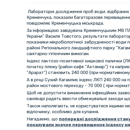
Лабораторні дослідження проб води, відібраних 
Кременчука, показали багаторазове перевищення
повідомляє Кременчуцька міськрада.
За інформацією завідувача Кременчуцьким МВ 
України" Василя Товстого, результати лаборатор
показники мікробіологічної забрудненості води 
районі Регіонального ландшафтного парку "Кага
санітарно-гігієнічним вимогам.
Індекс лактозо-позитивної кишкової палички (ЛК
початку пляжу (район кафе "Ахтамар") та наприк
"Арарат") становить 240 000 (при нормативному 
А в річці Сухий Кагамлик індекс ЛКП 240 000 на п
район мостового переходу - 70 000 ( при нормат
Щоб не допустити виникнення інфекційних захвор
санлікарі радять ввести обмежувальні заходи що
Також наполягають: не користуватися іншими н
відпочинку, особливо для купання.
Нагадаємо, що
попередні дослідження стан
показували значне перевищення індексу ки