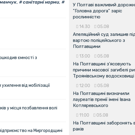
менчук
,
санітарні норми
,
У Полтаві важливий дорожні
"Головна дорога" заріс
рослинністю
14:30
05.08
Апеляційний суд залишив пі
вартою поліцейського з
Полтавщини
13:00
05.08
ошкодив ємності з
На Полтавщині з'ясовують
причини масової загибелі ри
Троянівському водосховищі
ухилення від мобілізації
12:00
05.08
На Полтавщині визначили
лауреатів премії імені Івана
Котляревського
ів у місця позбавлення волі
11:00
05.08
На Полтавщині заборонять 
раків
 підприємство на Миргородщині