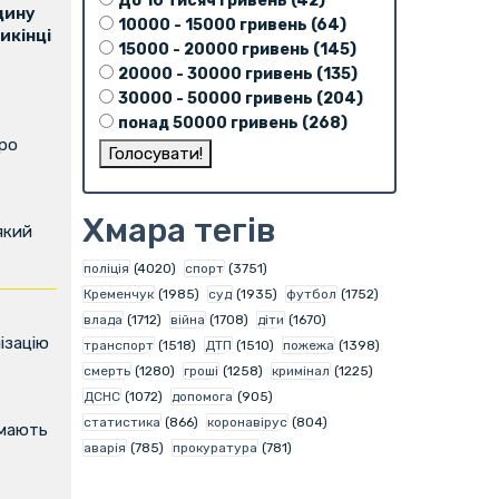
До 10 тисяч гривень (42)
щину
10000 - 15000 гривень (64)
икінці
15000 - 20000 гривень (145)
20000 - 30000 гривень (135)
30000 - 50000 гривень (204)
понад 50000 гривень (268)
про
Хмара тегів
який
поліція
(4020)
спорт
(3751)
Кременчук
(1985)
суд
(1935)
футбол
(1752)
влада
(1712)
війна
(1708)
діти
(1670)
ізацію
транспорт
(1518)
ДТП
(1510)
пожежа
(1398)
смерть
(1280)
гроші
(1258)
кримінал
(1225)
ДСНС
(1072)
допомога
(905)
статистика
(866)
коронавірус
(804)
имають
аварія
(785)
прокуратура
(781)