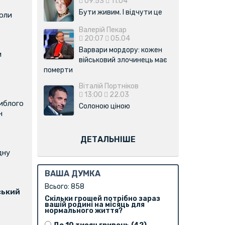
09:53
11.04
Бути живим. І відчути це
коли
Валерій Пекар
20:07
05.04
Варвари мордору: кожен
м
військовий злочинець має
померти
Віталій Портніков
13:00
22.03
иблого
Солоною ціною
н
ДЕТАЛЬНІШЕ
дну
ВАША ДУМКА
Всього: 858
ський
Скільки грошей потрібно зараз
вашій родині на місяць для
нормального життя?