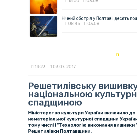
15:00
03.08
Нічний обстріл у Полтаві: десять 
08:45
03.08
14:23
03.07. 2017
Решетилівську вишивк
національною культур
спадщиною
Міністерство культури України включило до 
нематеріальної культурної спадщини України
тому числі і "Технологію виконання вишивки 
Решетилівки Полтавщини.