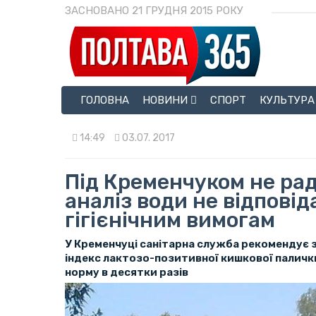
ЗАСНОВАНО 21 ГРУДНЯ 2015 РОКУ
ГОЛОВНА
НОВИНИ
СПОРТ
КУЛЬТУРА
14:49
03.07. 2017
Під Кременчуком не рад
аналіз води не відповід
гігієнічним вимогам
У Кременчуці санітарна служба рекомендує з
індекс лактозо-позитивної кишкової паличк
норму в десятки разів