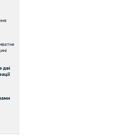
ння
риватне
ині
 дві
зації
нами