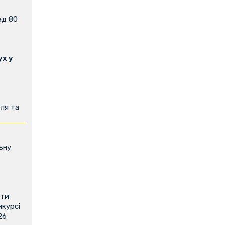
ад 80
х у
ля та
ьну
ити
нкурсі
26