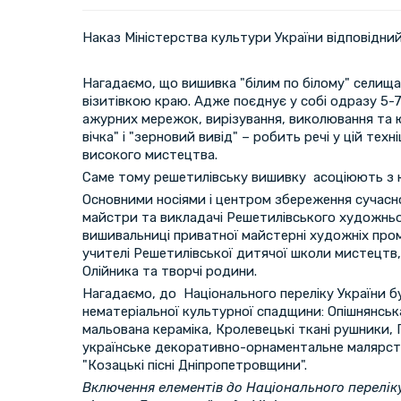
Наказ Міністерства культури України відповідни
Нагадаємо, що вишивка "білим по білому" селища
візитівкою краю. Адже поєднує у собі одразу 5-7
ажурних мережок, вирізування, виколювання та юв
вічка" і "зерновий вивід" – робить речі у цій тех
високого мистецтва.
Саме тому решетилівську вишивку асоціюють з к
Основними носіями і центром збереження сучасно
майстри та викладачі Решетилівського художньо
вишивальниці приватної майстерні художніх пром
учителі Решетилівської дитячої школи мистецтв, Р
Олійника та творчі родини.
Нагадаємо, до Національного переліку України б
нематеріальної культурної спадщини: Опішнянська
мальована кераміка, Кролевецькі ткані рушники,
українське декоративно-орнаментальне малярств
"Козацькі пісні Дніпропетровщини".
Включення елементів до Національного переліку