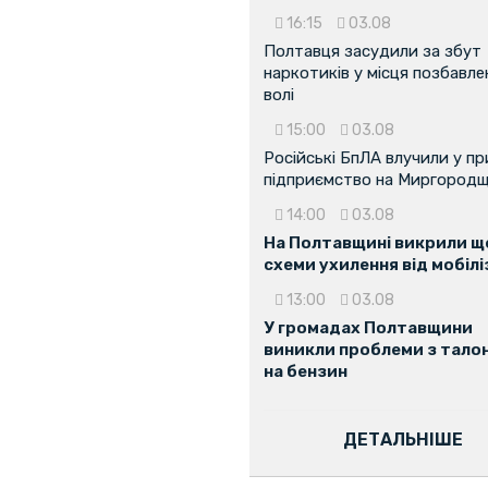
16:15
03.08
Полтавця засудили за збут
наркотиків у місця позбавле
волі
15:00
03.08
Російські БпЛА влучили у п
підприємство на Миргородщ
14:00
03.08
На Полтавщині викрили ще
схеми ухилення від мобілі
13:00
03.08
У громадах Полтавщини
виникли проблеми з тало
на бензин
ДЕТАЛЬНІШЕ