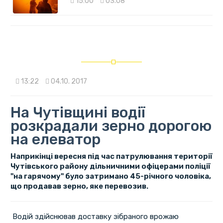
15:00
03.08
13:22
04.10. 2017
На Чутівщині водії
розкрадали зерно дорогою
на елеватор
Наприкінці вересня під час патрулювання території
Чутівського району дільничними офіцерами поліції
"на гарячому" було затримано 45-річного чоловіка,
що продавав зерно, яке перевозив.
Водій здійснював доставку зібраного врожаю