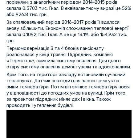
порівнянні з аналогічним періодом 2014-2015 років
склала 0,5703 тис. Гкал. В еквівалентному виразі це 52%
або 926,8 тис. грн.
За опалювальний період 2016-2017 років її вдалося
знову збільшити. Економія споживання теплової енергії
склала 0,1092 тис. Гкал. А це ще 13,1%, або 154,932 тис.
грн.
Термомодернізація 3 та 4 блоків пансіонату
розпочалася у кінці травня. Підрядник, компанія
«Термотех», замінила систему опалення. Для цього
стару систему опалення демонтували та вдосконалили.
Крім того, на території закладу встановили сучасний
теплопункт. Датчик знаходиться ззовні і реагує на
зміни температури. Потім він змінює температуру носія
у відповідності до погодних умов на вулиці. Крім того,
за проектом підрядник міняє дах і вікна. Також
проводять і утеплення будівлі.