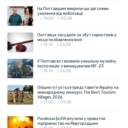
На Полтавщині викрили ще дві схеми
ухилення від мобілізації
14:00
03.08
Полтавця засудили за збут наркотиків у
місця позбавлення волі
16:15
03.08
У Полтаві встановили унікальну музейну
експозицію з винищувачем МіГ-23
18:15
04.08
Опішня готується представити Україну на
міжнародному конкурсі The Best Tourism
Villages 2026
17:00
04.08
Російські БпЛА влучили у приватне
підприємство на Миргородщині