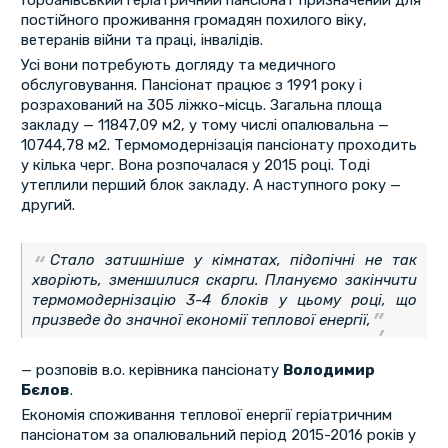
Горбанівський геріатричний пансіонат призначений для
постійного проживання громадян похилого віку,
ветеранів війни та праці, інвалідів.
Усі вони потребують догляду та медичного
обслуговування. Пансіонат працює з 1991 року і
розрахований на 305 ліжко-місць. Загальна площа
закладу — 11847,09 м2, у тому числі опалювальна —
10744,78 м2. Термомодернізація пансіонату проходить
у кілька черг. Вона розпочалася у 2015 році. Тоді
утеплили перший блок закладу. А наступного року —
другий.
Стало затишніше у кімнатах, підопічні не так
хворіють, зменшилися скарги. Плануємо закінчити
термомодернізацію 3-4 блоків у цьому році, що
призведе до значної економії теплової енергії,
— розповів в.о. керівника пансіонату
Володимир
Бєлов
.
Економія споживання теплової енергії геріатричним
пансіонатом за опалювальний період 2015-2016 років у