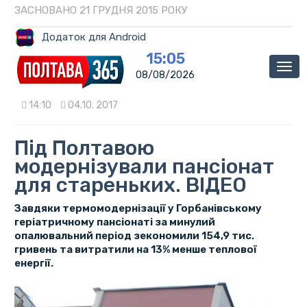
ЗАСНОВАНО 21 ГРУДНЯ 2015 РОКУ
Додаток для Android
15:05
Мен
08/08/2026
14:10
04.10. 2017
Під Полтавою
модернізували пансіонат
для стареньких. ВІДЕО
Завдяки термомодернізації у Горбанівському
геріатричному пансіонаті за минулий
опалювальний період зекономили 154,9 тис.
гривень та витратили на 13% менше теплової
енергії.