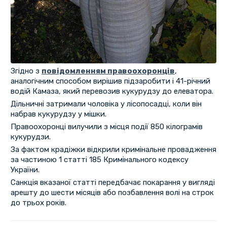
Згідно з
повідомленням правоохоронців
,
аналогічним способом вирішив підзаробити і 41-річний
водій Камаза, який перевозив кукурудзу до елеватора.
Дільничні затримали чоловіка у лісопосадці, коли він
набрав кукурудзу у мішки.
Правоохоронці вилучили з місця події 850 кілограмів
кукурудзи.
За фактом крадіжки відкрили кримінальне провадження
за частиною 1 статті 185 Кримінального кодексу
України.
Санкція вказаної статті передбачає покарання у вигляді
арешту до шести місяців або позбавлення волі на строк
до трьох років.