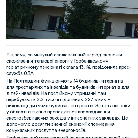
В цілому, за минулий опалювальний період економія
споживання теплової енергії у Горбанівському
геріатричному пансіонаті склала 13,1%, повідомила прес-
служба ОДА
На Полтавщині функціонують 14 будинків-інтернатів
для престарілих та інвалідів та будинків-інтернатів для
дітей-інвалідів. На постійному утриманні там
перебувають 2,2 тисячі підопічних. 227 з них —
вихованці дитячих будинків-інтернатів. За останні роки
у області активно проводиться впровадження
енергозберігаючих заходів у інтернатних закладах. Це
допомогло досягти значної економії споживання
комунальних послуг та енергоносіїв.