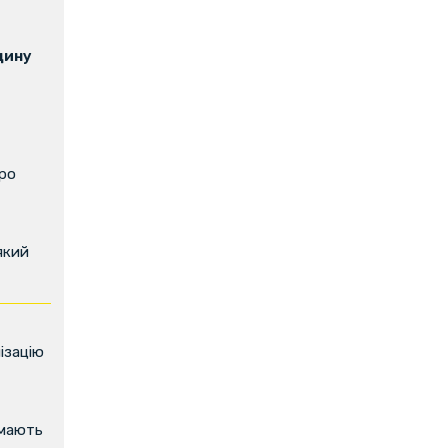
щину
про
який
ізацію
имають