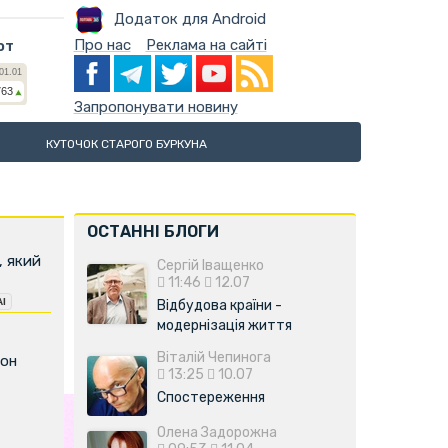
Додаток для Android
Про нас
Реклама на сайті
ют
Запропонувати новину
КУТОЧОК СТАРОГО БУРКУНА
ОСТАННІ БЛОГИ
, який
Сергій Іващенко
11:46
12.07
Відбудова країни -
модернізація життя
Віталій Чепинога
фон
13:25
10.07
Спостереження
Олена Задорожна