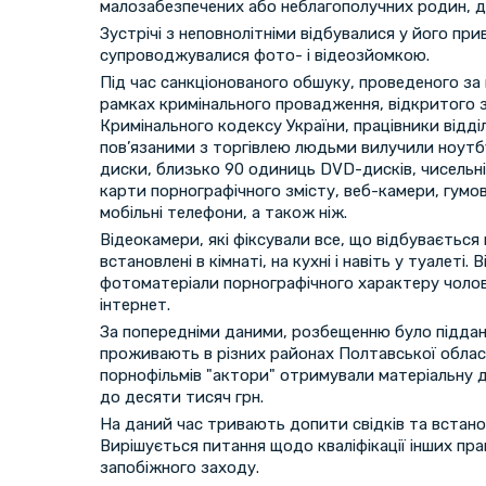
малозабезпечених або неблагополучних родин, д
Зустрічі з неповнолітніми відбувалися у його при
супроводжувалися фото- і відеозйомкою.
Під час санкціонованого обшуку, проведеного за
рамках кримінального провадження, відкритого з
Кримінального кодексу України, працівники відд
пов’язаними з торгівлею людьми вилучили ноутб
диски, близько 90 одиниць DVD-дисків, чисельні 
карти порнографічного змісту, веб-камери, гумов
мобільні телефони, а також ніж.
Відеокамери, які фіксували все, що відбувається 
встановлені в кімнаті, на кухні і навіть у туалеті.
фотоматеріали порнографічного характеру чоло
інтернет.
За попередніми даними, розбещенню було піддано 
проживають в різних районах Полтавської област
порнофільмів "актори" отримували матеріальну д
до десяти тисяч грн.
На даний час тривають допити свідків та встано
Вирішується питання щодо кваліфікації інших пр
запобіжного заходу.