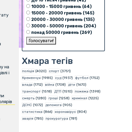
До 10 тисяч гривень (42)
10000 - 15000 гривень (64)
15000 - 20000 гривень (145)
тату
20000 - 30000 гривень (135)
30000 - 50000 гривень (204)
понад 50000 гривень (269)
я
Хмара тегів
у на
поліція
(4020)
спорт
(3751)
влі і
Кременчук
(1985)
суд
(1937)
футбол
(1752)
влада
(1712)
війна
(1708)
діти
(1670)
транспорт
(1518)
ДТП
(1510)
пожежа
(1398)
ли
смерть
(1280)
гроші
(1258)
кримінал
(1225)
олярів
ДСНС
(1072)
допомога
(905)
статистика
(866)
коронавірус
(804)
аварія
(785)
прокуратура
(781)
є