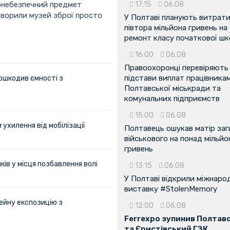
хонебезпечний предмет
17:15
06.08
створили музей зброї просто
У Полтаві планують витрат
півтора мільйона гривень на
ремонт класу початкової ш
16:00
06.08
Правоохоронці перевіряють
підстави виплат працівника
ошкодив ємності з
Полтавської міськради та
комунальних підприємств
15:00
06.08
ухилення від мобілізації
Полтавець ошукав матір заг
військового на понад мільйо
гривень
ів у місця позбавлення волі
13:15
06.08
У Полтаві відкрили міжнаро
виставку #StolenMemory
ейну експозицію з
12:00
06.08
Ferrexpo зупинив Полтав
та Єристівський ГЗК