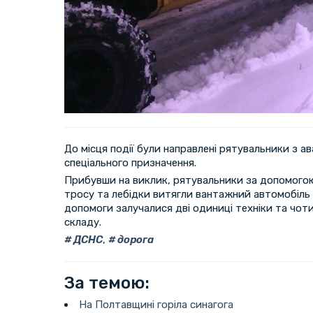
До місця події були направлені рятувальники з а
спеціального призначення.
Прибувши на виклик, рятувальники за допомого
тросу та лебідки витягли вантажний автомобіль 
допомоги залучалися дві одиниці техніки та чот
складу.
ДСНС
,
дорога
За темою:
На Полтавщині горіла синагога