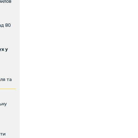
вилов
ад 80
х у
ля та
ьну
ити