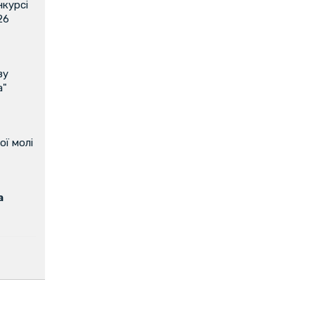
нкурсі
26
ву
а"
ої молі
а