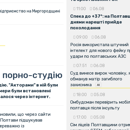
11:00
06.08
 підприємство на Миргородщині
Спека до +37°: на Полтав
днями нарешті прийде
похолодання
09:00
06.08
Росія використала штучний
інтелект для нового фейку 
удари по полтавських АЗС
07:51
06.08
 порно-студію
Суд винесе вирок чоловіку, 
обманув матір загиблого
захисника
ію. "Акторами" в ній були
амери були встановлені
18:00
05.08
алося через інтернет.
Омбудсман перевірить мобіл
полтавця після інсульту
ановили, що через сайти
17:00
05.08
 Полтави підшукував
Сім ліцеїв Полтавщини отр
переважно із