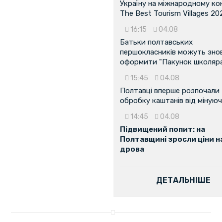
Україну на міжнародному ко
The Best Tourism Villages 20
16:15
04.08
Батьки полтавських
першокласників можуть зно
оформити "Пакунок школяр
15:45
04.08
Полтавці вперше розпочали
обробку каштанів від мінуюч
14:45
04.08
Підвищений попит: на
Полтавщині зросли ціни н
дрова
ДЕТАЛЬНІШЕ