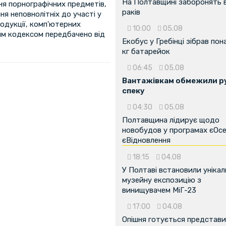
На Полтавщині заборонять 
ня порнографічних предметів,
раків
я неповнолітніх до участі у
родукції, комп'ютерних
10:00
05.08
им кодексом передбачено від
Екобус у Гребінці зібрав пон
кг батарейок
06:45
05.08
Вантажівкам обмежили ру
спеку
04:30
05.08
Полтавщина лідирує щодо
новобудов у програмах єОсе
єВідновлення
18:15
04.08
У Полтаві встановили унікал
...
музейну експозицію з
винищувачем МіГ-23
17:00
04.08
Опішня готується представ