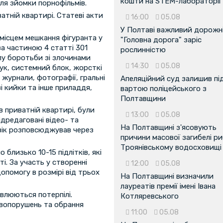
кошти на STEM-лабораторії
ля зйомки порнофільмів.
ватній квартирі. Статеві акти
16:00
05.08
У Полтаві важливий дорожні
 місцем мешкання фігуранта у
"Головна дорога" заріс
а частиною 4 статті 301
рослинністю
ілу боротьби зі злочинами
14:30
05.08
ук, системний блок, жорсткі
журнали, фотографії, гральні
Апеляційний суд залишив пі
і кийки та інше приладдя,
вартою поліцейського з
Полтавщини
в приватній квартирі, були
13:00
05.08
 Відредаговані відео- та
На Полтавщині з'ясовують
вік розповсюджував через
причини масової загибелі ри
Троянівському водосховищі
близько 10-15 підлітків, які
і. За участь у створенні
12:00
05.08
опомогу в розмірі від трьох
На Полтавщині визначили
лауреатів премії імені Івана
влюються потерпілі.
Котляревського
авопорушень та обрання
11:00
05.08