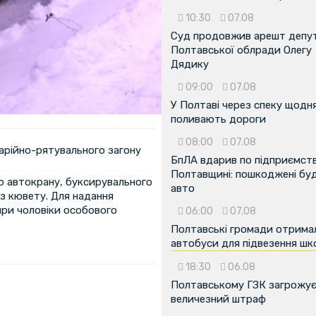
10:30
07.08
Суд продовжив арешт депу
Полтавської облради Олегу
Дядику
09:00
07.08
У Полтаві через спеку щодн
поливають дороги
08:00
07.08
варійно-рятувального загону
БпЛА вдарив по підприємств
Полтавщині: пошкоджені буді
ю автокрану, буксирувального
авто
з кювету. Для надання
ири чоловіки особового
06:00
07.08
Полтавські громади отрима
автобуси для підвезення шк
18:30
06.08
Полтавському ГЗК загрожу
величезний штраф