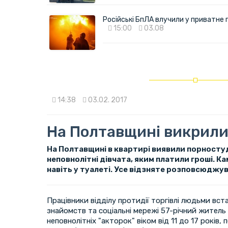
Російські БпЛА влучили у приватне
15:00
03.08
14:38
03.02. 2017
На Полтавщині викрили
На Полтавщині в квартирі виявили порностуд
неповнолітні дівчата, яким платили гроші. К
навіть у туалеті. Усе відзняте розповсюджув
Працівники відділу протидії торгівлі людьми вст
знайомств та соціальні мережі 57-річний житель
неповнолітніх "акторок" віком від 11 до 17 років, 