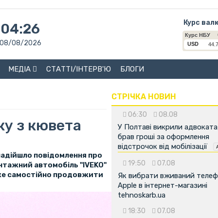
Курс вал
04:26
08/08/2026
МЕДІА
СТАТТІ/ІНТЕРВ'Ю
БЛОГИ
СТРІЧКА НОВИН
06:30
08.08
ку з кювета
У Полтаві викрили адвоката
брав гроші за оформлення
відстрочок від мобілізації
 надійшло повідомлення про
19:50
07.08
антажний автомобіль "IVEKO"
оже самостійно продовжити
Як вибрати вживаний теле
Apple в інтернет-магазині
tehnoskarb.ua
18:30
07.08