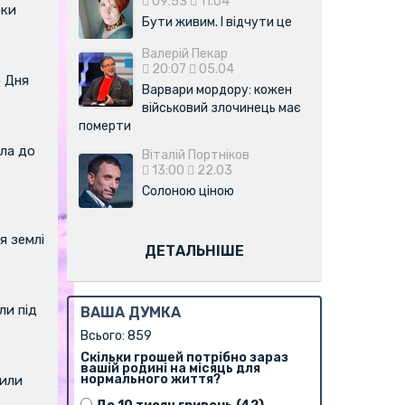
09:53
11.04
оки
Бути живим. І відчути це
Валерій Пекар
20:07
05.04
о Дня
Варвари мордору: кожен
військовий злочинець має
померти
ла до
Віталій Портніков
13:00
22.03
Солоною ціною
я землі
ДЕТАЛЬНІШЕ
и під
ВАША ДУМКА
Всього: 859
Скільки грошей потрібно зараз
вашій родині на місяць для
нормального життя?
вили