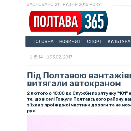
ЗАСНОВАНО 21 ГРУДНЯ 2015 РОКУ
ГОЛОВНА
НОВИНИ
СПОРТ
КУЛЬТУРА
15:14
03.02. 2017
Під Полтавою вантажів
витягали автокраном
2 лютого о 10:00 до Служби порятунку "101"
те, що в селі Гожули Полтавського району в
з’їхав з проїжджої частини дороги та не м
рух.