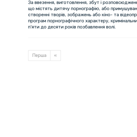
За ввезення, виготовлення, збут і розповсюджен
що містять дитячу порнографію, або примушуванн
створенні творів, зображень або кіно- та відеоп
програм порнографічного характеру, кримінальн
п'яти до десяти років позбавлення волі.
Перша
«
Завантажуємо новину