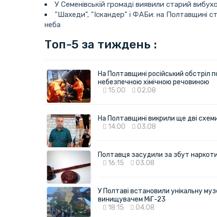
У Семенівській громаді виявили старий вибу
"Шахеди", "Іскандер" і ФАБи: на Полтавщині 
неба
Топ-5 за тиждень :
На Полтавщині російський обстріл п
небезпечною хімічною речовиною
15:00
02.08
На Полтавщині викрили ще дві схеми 
14:00
03.08
Полтавця засудили за збут наркотик
16:15
03.08
У Полтаві встановили унікальну муз
винищувачем МіГ-23
18:15
04.08