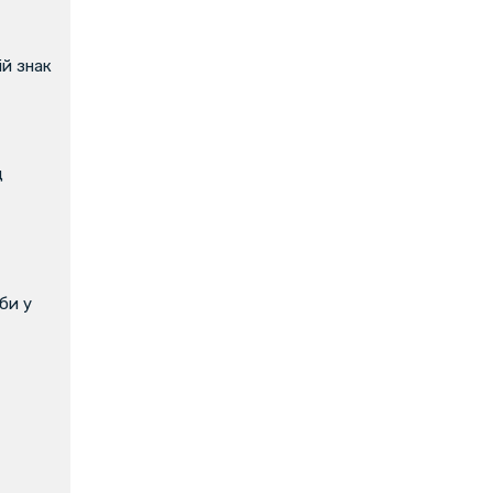
й знак
д
би у