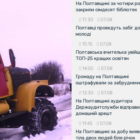
На Полтавщині за чотири р
закрили сімдесят бібліотек
17:30
07.08
Полтавці проведуть забіг д
молоді
15:15
07.08
Полтавська вчителька увійш
ТОП-25 кращих освітян
14:00
07.08
Громаду на Полтавщині
оштрафували за забрудненн
12:30
07.08
На Полтавщині аудитора
Держаудитслужби відправил
домашній арешт
11:45
07.08
На Полтавщині за добу вия
тіла двох людей біля річок