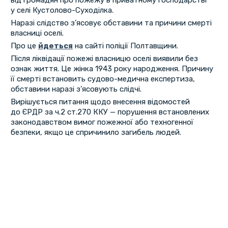
від громадян про пожежу в приватному господарстві
у селі Кустолово-Суходілка.
Наразі слідство з’ясовує обставини та причини смерті
власниці оселі.
Про це
йдеться
на сайті поліції Полтавщини.
Після ліквідації пожежі власницю оселі виявили без
ознак життя. Це жінка 1943 року народження. Причину
її смерті встановить судово-медична експертиза,
обставини наразі з’ясовують слідчі.
Вирішується питання щодо внесення відомостей
до ЄРДР за ч.2 ст.270 ККУ — порушення встановлених
законодавством вимог пожежної або техногенної
безпеки, якщо це спричинило загибель людей.
Перша
«