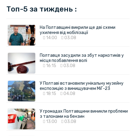
Топ-5 за тиждень :
На Полтавщині викрили ще дві схеми
ухилення від мобілізації
14:00
03.08
Полтавця засудили за збут наркотиків у
місця позбавлення волі
16:15
03.08
У Полтаві встановили унікальну музейну
експозицію з винищувачем МіГ-23
18:15
04.08
У громадах Полтавщини виникли проблеми
з талонами на бензин
13:00
03.08