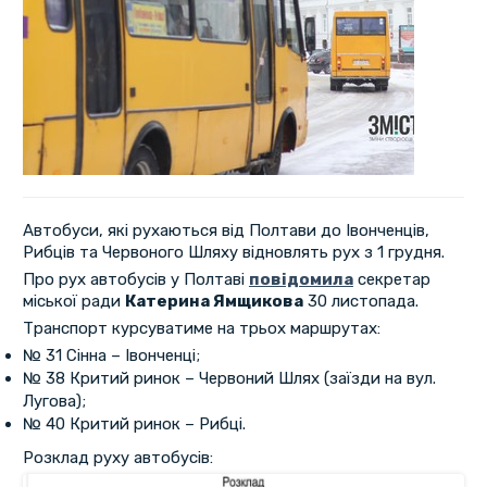
Автобуси, які рухаються від Полтави до Івонченців,
Рибців та Червоного Шляху відновлять рух з 1 грудня.
Про рух автобусів у Полтаві
повідомила
секретар
міської ради
Катерина Ямщикова
30 листопада.
Транспорт курсуватиме на трьох маршрутах:
№ 31 Сінна – Івонченці;
№ 38 Критий ринок – Червоний Шлях (заїзди на вул.
Лугова);
№ 40 Критий ринок – Рибці.
Розклад руху автобусів: