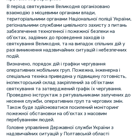
В період святкування Великодня організовано
взаємодію з місцевими органами влади,
територіальними органами Національної поліції України,
регіональними службами цивільного захисту з питань
забезпечення техногенної і пожежної безпеки на
об'єктах, задіяних до проведення заходів із
святкування Великодня, та на випадок спільних дій у
разі виникнення надзвичайних ситуацій і небезпечних
подій.
Визначено, порядок дій і графіки чергування
оперативних мобільних груп. Пожежна, інженерна і
спеціальна техніка приведена у підвищену готовність,
інспекторський склад закріплений за об’єктами
святкування та затверджений графік їх чергування.
Проведено інструктаж з рятувальниками залучених до
несення служби, оперативних груп та чергових змін.
Також буде здійснюватися посилений моніторинг
пожежної обстановки на об'єктах з масовим
перебуванням людей.
Головне управління Державної служби України з
надзвичайних ситуацій у Полтавській області