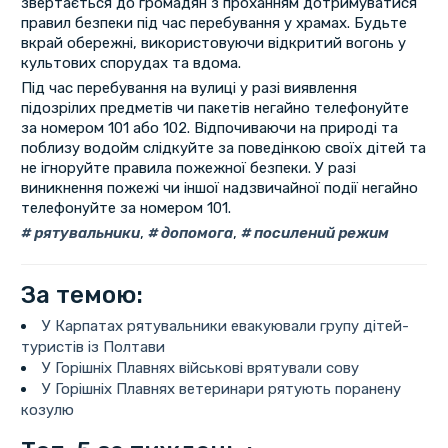
звертається до громадян з проханням дотримуватися
правил безпеки під час перебування у храмах. Будьте
вкрай обережні, використовуючи відкритий вогонь у
культових спорудах та вдома.
Під час перебування на вулиці у разі виявлення
підозрілих предметів чи пакетів негайно телефонуйте
за номером 101 або 102. Відпочиваючи на природі та
поблизу водойм слідкуйте за поведінкою своїх дітей та
не ігноруйте правила пожежної безпеки. У разі
виникнення пожежі чи іншої надзвичайної події негайно
телефонуйте за номером 101.
рятувальники
,
допомога
,
посилений режим
За темою:
У Карпатах рятувальники евакуювали групу дітей-
туристів із Полтави
У Горішніх Плавнях військові врятували сову
У Горішніх Плавнях ветеринари рятують поранену
козулю