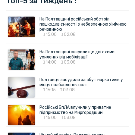
Топ-5 за тиждень :
На Полтавщині російський обстріл
пошкодив ємності з небезпечною хімічною
речовиною
15:00
02.08
На Полтавщині викрили ще дві схеми
ухилення від мобілізації
14:00
03.08
Полтавця засудили за збут наркотиків у
місця позбавлення волі
16:15
03.08
Російські БпЛА влучили у приватне
підприємство на Миргородщині
15:00
03.08