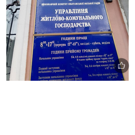
За словами активістів, вони ще у вівторок направили
листа до Сергія Сінельніка, начальника УЖКГ Полтави з
проханням про зустріч на ділянці автотраси.
Утім, він проігнорував це прохання і не з'явився.
Активісти приїхали на його робоче місце - до
управління ЖКГ. Утім, і там чиновника не застали.