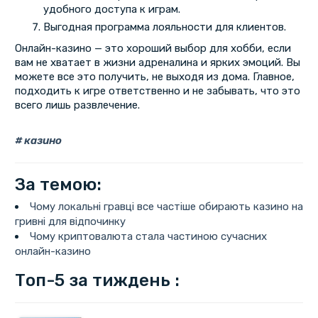
удобного доступа к играм.
Выгодная программа лояльности для клиентов.
Онлайн-казино — это хороший выбор для хобби, если
вам не хватает в жизни адреналина и ярких эмоций. Вы
можете все это получить, не выходя из дома. Главное,
подходить к игре ответственно и не забывать, что это
всего лишь развлечение.
казино
За темою:
Чому локальні гравці все частіше обирають казино на
гривні для відпочинку
Чому криптовалюта стала частиною сучасних
онлайн-казино
Топ-5 за тиждень :