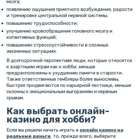
мозга;
появлению ощущения приятного возбуждения, радости
и тренировке центральной нервной системы;
повышению трудоспособности;
улучшению кровообращения головного мозга и
когнитивных функций;
повышению стрессоустойчивости в сложных
жизненных ситуациях.
В долгосрочной перспективе люди, которые относятся
к азартными играм как к хобби, меньше
предрасположены к ухудшению памяти в старости.
Также ответственные гемблеры более выносливы,
быстрее продвигаются по карьерной лестнице, меньше
склонны к эмоциональным выгораниям и нервным
срывам.
Как выбрать онлайн-
казино для хобби?
Если вы решили начать играть в
онлайн казино на
реальные деньги
, то, прежде всего, выберите