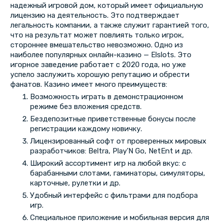
надежный игровой дом, который имеет официальную
лицензию на деятельность. Это подтверждает
легальность компании, а также служит гарантией того,
что на результат может повлиять только игрок,
стороннее вмешательство невозможно. Одно из
наиболее популярных онлайн-казино — Elslots. Это
игорное заведение работает с 2020 года, но уже
успело заслужить хорошую репутацию и обрести
фанатов. Казино имеет много преимуществ:
Возможность играть в демонстрационном
режиме без вложения средств.
Бездепозитные приветственные бонусы после
регистрации каждому новичку.
Лицензированный софт от проверенных мировых
разработчиков: Beltra, Play’N Go, NetEnt и др.
Широкий ассортимент игр на любой вкус: с
барабанными слотами, гаминаторы, симуляторы,
карточные, рулетки и др.
Удобный интерфейс с фильтрами для подбора
игр.
Специальное приложение и мобильная версия для