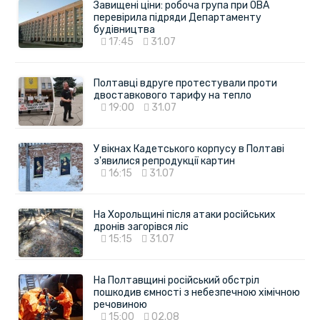
Завищені ціни: робоча група при ОВА
перевірила підряди Департаменту
будівництва
17:45
31.07
Полтавці вдруге протестували проти
двоставкового тарифу на тепло
19:00
31.07
У вікнах Кадетського корпусу в Полтаві
з'явилися репродукції картин
16:15
31.07
На Хорольщині після атаки російських
дронів загорівся ліс
15:15
31.07
На Полтавщині російський обстріл
пошкодив ємності з небезпечною хімічною
речовиною
15:00
02.08