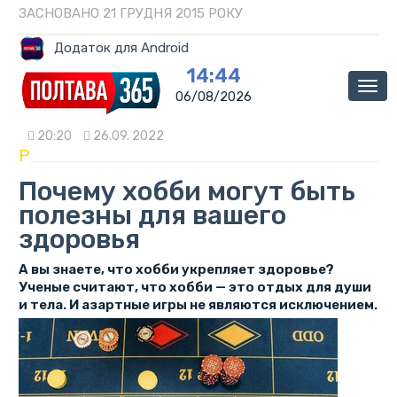
ЗАСНОВАНО 21 ГРУДНЯ 2015 РОКУ
Додаток для Android
14:44
Мен
06/08/2026
20:20
26.09. 2022
P
Почему хобби могут быть
полезны для вашего
здоровья
А вы знаете, что хобби укрепляет здоровье?
Ученые считают, что хобби — это отдых для души
и тела. И азартные игры не являются исключением.