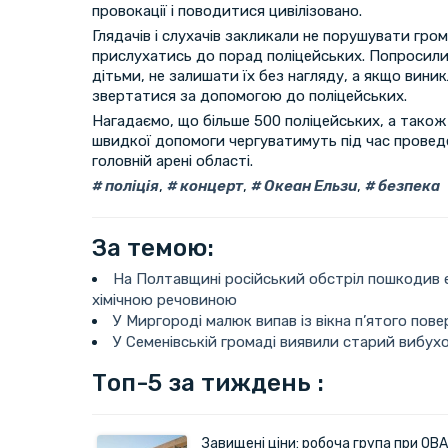
провокації і поводитися цивілізовано.
Глядачів і слухачів закликали не порушувати гр
прислухатись до порад поліцейських. Попросили
дітьми, не залишати їх без нагляду, а якщо вини
звертатися за допомогою до поліцейських.
Нагадаємо, що більше 500 поліцейських, а також
швидкої допомоги чергуватимуть під час провед
головній арені області.
поліція
,
концерт
,
Океан Ельзи
,
безпека
За темою:
На Полтавщині російський обстріл пошкодив 
хімічною речовиною
У Миргороді малюк випав із вікна п’ятого пове
У Семенівській громаді виявили старий вибу
Топ-5 за тиждень :
Завищені ціни: робоча група при ОВА