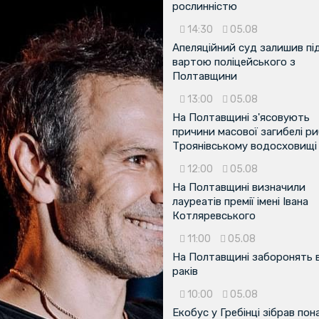
рослинністю
14:30
05.08
Апеляційний суд залишив пі
вартою поліцейського з
Полтавщини
13:00
05.08
На Полтавщині з'ясовують
причини масової загибелі ри
Троянівському водосховищі
12:00
05.08
На Полтавщині визначили
лауреатів премії імені Івана
Котляревського
11:00
05.08
На Полтавщині заборонять 
раків
10:00
05.08
Екобус у Гребінці зібрав пон