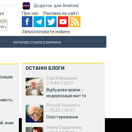
Додаток для Android
Про нас
Реклама на сайті
ют
Запропонувати новину
КУТОЧОК СТАРОГО БУРКУНА
ОСТАННІ БЛОГИ
ізацію
Сергій Іващенко
11:46
12.07
Відбудова країни -
модернізація життя
имають
Віталій Чепинога
13:25
10.07
Спостереження
й знак
Олена Задорожна