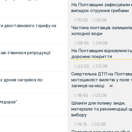
На Полтавщині зафіксували
випадок отруєння грибами
10:00
04.08
ти двоставкового тарифу на
Частина полтавців залишила
холодної води
08:46
04.08
На Полтавщині відновлюют
аві з'явилися репродукції
дорожнє покриття
22:50
03.08
Смертельна ДТП на Полтавщ
мотоцикліст вилетів у поле 
х дронів загорівся ліс
загинув на місці
18:45
03.08
Федоров"
Шланги для поливу: види,
матеріали та рекомендації 
вибору
16:15
03.08
Полтавця засудили за збут