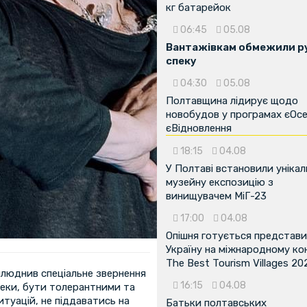
кг батарейок
06:45
05.08
Вантажівкам обмежили ру
спеку
04:30
05.08
Полтавщина лідирує щодо
новобудов у програмах єОсе
єВідновлення
18:15
04.08
У Полтаві встановили унікал
музейну експозицію з
винищувачем МіГ-23
17:00
04.08
Опішня готується представ
Україну на міжнародному ко
The Best Tourism Villages 20
илюднив спеціальне звернення
16:15
04.08
еки, бути толерантними та
туацій, не піддаватись на
Батьки полтавських