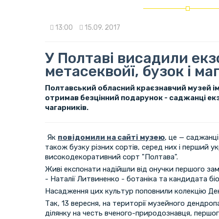
13:00
15.09. 2017
У Полтаві висадили екз
метасеквойї, бузок і маг
Полтавський обласний краєзнавчий музей ім
отримав безцінний подарунок - саджанці екз
чагарників.
Як
повідомили на сайті музею
, це — саджанці
також бузку різних сортів, серед них і перший у
високодекоративний сорт "Полтава".
Живі експонати надійшли від онучки першого за
- Наталії Литвиненко - ботаніка та кандидата біо
Насадження цих культур поповнили колекцію Де
Так, 13 вересня, на території музейного дендро
ділянку на честь вченого-природознавця, першо