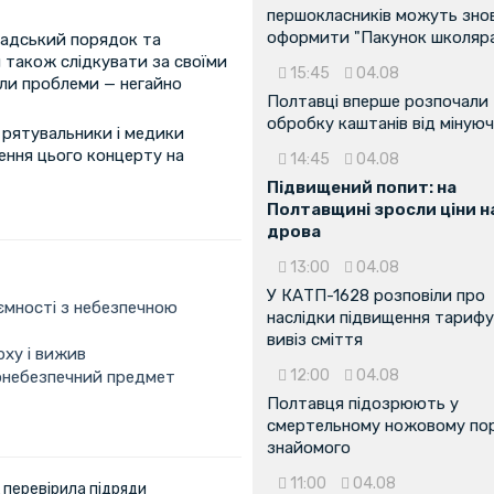
першокласників можуть зно
оформити "Пакунок школяр
омадський порядок та
 також слідкувати за своїми
15:45
04.08
кли проблеми — негайно
Полтавці вперше розпочали
обробку каштанів від мінуюч
 рятувальники і медики
ення цього концерту на
14:45
04.08
Підвищений попит: на
Полтавщині зросли ціни н
дрова
13:00
04.08
У КАТП-1628 розповіли про
ємності з небезпечною
наслідки підвищення тарифу
вивіз сміття
рху і вижив
12:00
04.08
хонебезпечний предмет
Полтавця підозрюють у
смертельному ножовому пор
знайомого
11:00
04.08
 перевірила підряди