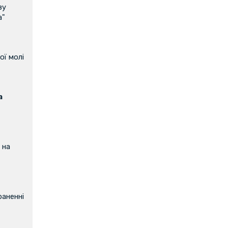
ву
а"
ої молі
а
 на
аненні