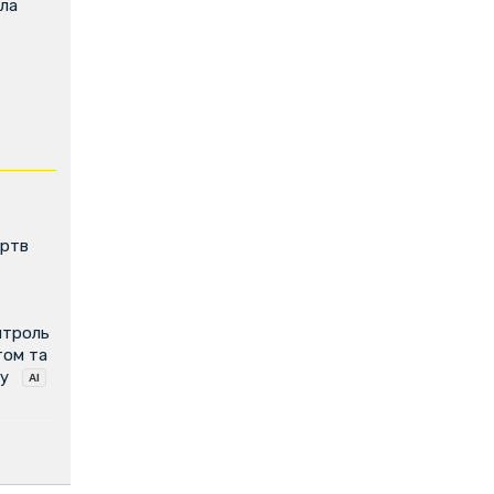
ила
ертв
нтроль
том та
у