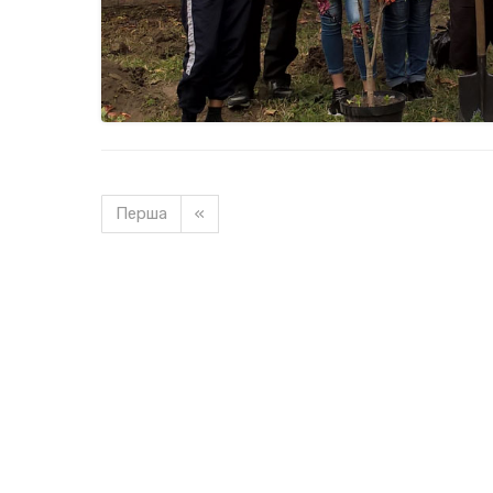
Перша
«
Завантажуємо новину