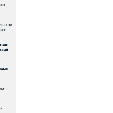
ння
риватне
ині
 дві
зації
нами
или
4-