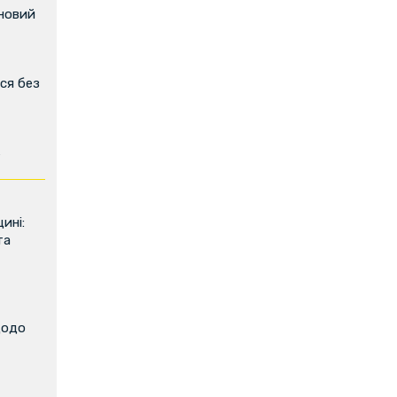
 новий
ся без
ь
ині:
та
щодо