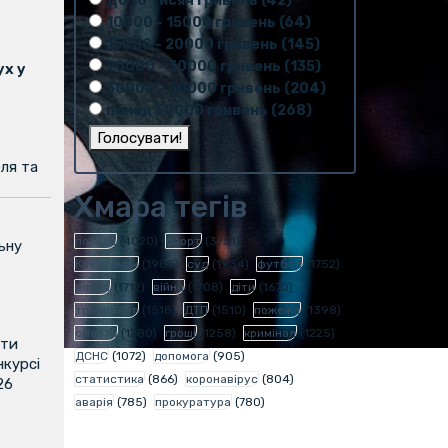
До 10 тисяч гривень (42)
10000 - 15000 гривень (64)
15000 - 20000 гривень (145)
20000 - 30000 гривень (135)
х у
30000 - 50000 гривень (204)
понад 50000 гривень (268)
ля та
Хмара тегів
поліція
(4020)
спорт
(3751)
ьну
Кременчук
(1985)
суд
(1934)
футбол
(1752)
влада
(1712)
війна
(1708)
діти
(1670)
транспорт
(1518)
ДТП
(1510)
пожежа
(1398)
смерть
(1280)
гроші
(1258)
кримінал
(1225)
ити
ДСНС
(1072)
допомога
(905)
нкурсі
статистика
(866)
коронавірус
(804)
26
аварія
(785)
прокуратура
(780)