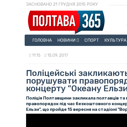
ЗАСНОВАНО 21 ГРУДНЯ 2015 РОКУ
ГОЛОВНА
НОВИНИ
СПОРТ
КУЛЬТУРА
11:15
15.09. 2017
Поліцейські закликают
порушувати правопоряд
концерту "Океану Ельзи
Поліція Полтавщини закликала полтавців та 
правопорядок під час безкоштовного концер
Ельзи", що пройде 15 вересня на стадіоні "Во