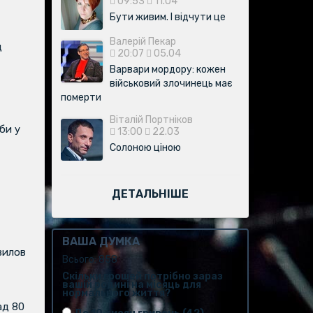
09:53
11.04
Бути живим. І відчути це
Валерій Пекар
д
20:07
05.04
Варвари мордору: кожен
військовий злочинець має
померти
Віталій Портніков
би у
13:00
22.03
Солоною ціною
ДЕТАЛЬНІШЕ
ВАША ДУМКА
вилов
Всього: 858
Скільки грошей потрібно зараз
вашій родині на місяць для
нормального життя?
ад 80