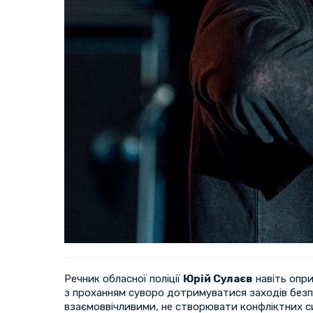
Речник обласної поліції
Юрій Сулаєв
навіть опр
з проханням суворо дотримуватися заходів безп
взаємоввічливими, не створювати конфліктних си