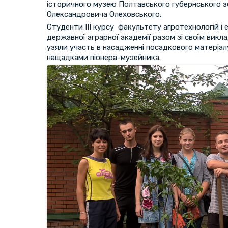
історичного музею Полтавського губернського 
Олександровича Олеховського.
Студенти ІІІ курсу факультету агротехнологій і 
державної аграрної академії разом зі своїм вик
узяли участь в насадженні посадкового матеріа
нащадками піонера-музейника.