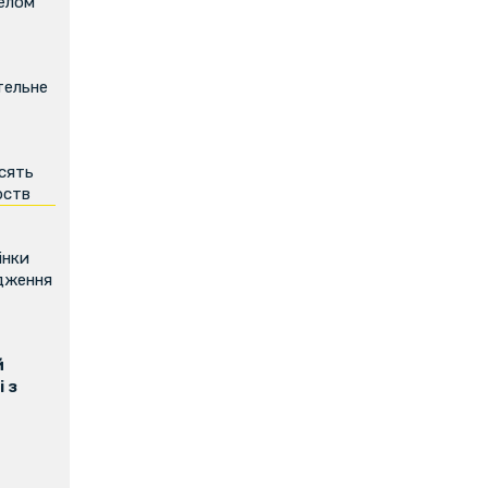
релом
тельне
есять
рств
інки
дження
й
 з