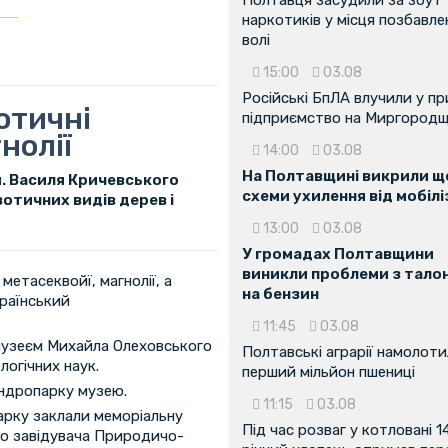
наркотиків у місця позбавле
волі
15:00
03.08
Російські БпЛА влучили у п
отичні
підприємство на Миргородщ
нолії
14:00
03.08
На Полтавщині викрили ще
. Василя Кричевського
схеми ухилення від мобілі
отичних видів дерев і
13:00
03.08
У громадах Полтавщини
виникли проблеми з тало
 метасеквойї, магнолії, а
на бензин
країнський
11:45
03.08
музеєм Михайла Олеховського
Полтавські аграрії намолот
логічних наук.
перший мільйон пшениці
ндропарку музею.
11:15
03.08
парку заклали меморіальну
Під час розваг у котловані 1
го завідувача Природичо-