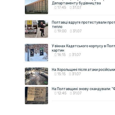
Департаменту будівництва
17:45
31.07
Полтавці вдруге протестували про
тепло
19:00
31.07
У вікнах Кадетського корпусу в Полт
картин
16:15
31.07
На Хорольщині після атаки російськи
15:15
31.07
На Полтавщині знову скандували: "
12:45
31.07