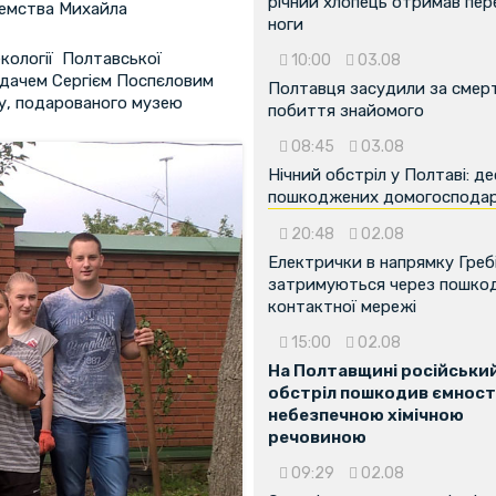
річний хлопець отримав пе
земства Михайла
ноги
екології Полтавської
10:00
03.08
ладачем Сергієм Поспєловим
Полтавця засудили за смер
лу, подарованого музею
побиття знайомого
08:45
03.08
Нічний обстріл у Полтаві: д
пошкоджених домогоспода
20:48
02.08
Електрички в напрямку Греб
затримуються через пошко
контактної мережі
15:00
02.08
На Полтавщині російськи
обстріл пошкодив ємності
небезпечною хімічною
речовиною
09:29
02.08