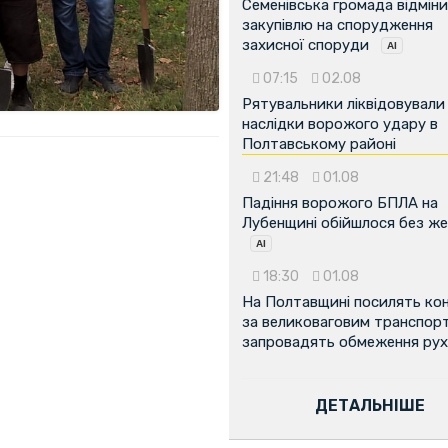
Семенівська громада відмін
закупівлю на спорудження
захисної споруди
07:15
02.08
Рятувальники ліквідовували
наслідки ворожого удару в
Полтавському районі
21:48
01.08
Падіння ворожого БПЛА на
Лубенщині обійшлося без ж
18:30
01.08
На Полтавщині посилять ко
за великоваговим транспор
запровадять обмеження рух
...
ДЕТАЛЬНІШЕ