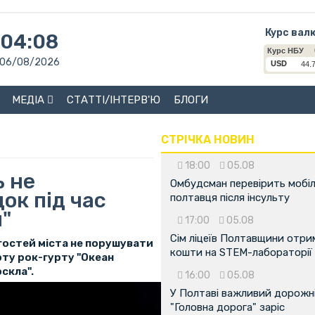
Курс вал
04:08
06/08/2026
МЕДІА
СТАТТІ/ІНТЕРВ'Ю
БЛОГИ
СТРІЧКА НОВИН
18:00
05.08
ь не
Омбудсман перевірить мобіл
ок під час
полтавця після інсульту
"
17:00
05.08
Сім ліцеїв Полтавщини отр
гостей міста не порушувати
кошти на STEM-лабораторії
ту рок-гурту "Океан
рскла".
16:00
05.08
У Полтаві важливий дорожні
"Головна дорога" заріс