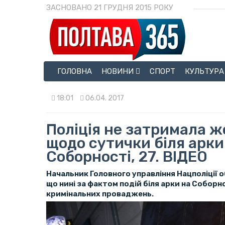
ЗАСНОВАНО 21 ГРУДНЯ 2015 РОКУ
ГОЛОВНА
НОВИНИ
СПОРТ
КУЛЬТУРА
18:01
06.04. 2017
Поліція не затримала ж
щодо сутички біля арки
Соборності, 27. ВІДЕО
Начальник Головного управління Нацполіції о
що нині за фактом подій біля арки на Соборно
кримінальних проваджень.