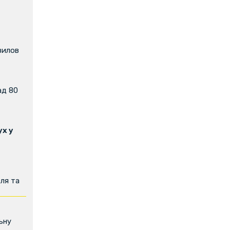
вилов
ад 80
х у
ля та
ьну