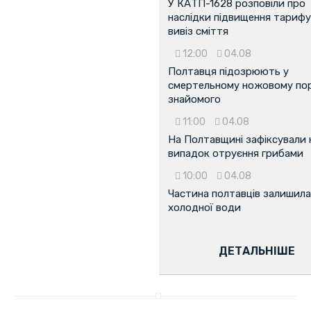
У КАТП-1628 розповіли про
наслідки підвищення тарифу
вивіз сміття
12:00
04.08
Полтавця підозрюють у
смертельному ножовому пор
знайомого
11:00
04.08
На Полтавщині зафіксували
випадок отруєння грибами
10:00
04.08
Частина полтавців залишила
холодної води
ДЕТАЛЬНІШЕ