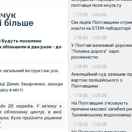
полтавця після інсульту
нчук
17:00
05.08
і більше
Сім ліцеїв Полтавщини отр
кошти на STEM-лабораторії
16:00
05.08
ці будуть посилено
У Полтаві важливий дорожні
в збільшили в два рази - до
"Головна дорога" заріс
рослинністю
14:30
05.08
и загальний інструктаж усіх
Апеляційний суд залишив пі
вартою поліцейського з
іції Денис Захарченко, заходи
Полтавщини
ку в місті.
13:00
05.08
На Полтавщині з'ясовують
до 20 нарядів. У зв'язку з
причини масової загибелі ри
 обласному центрі, в якій
Троянівському водосховищі
чука, було прийнято рішення
12:00
05.08
На Полтавщині визначили