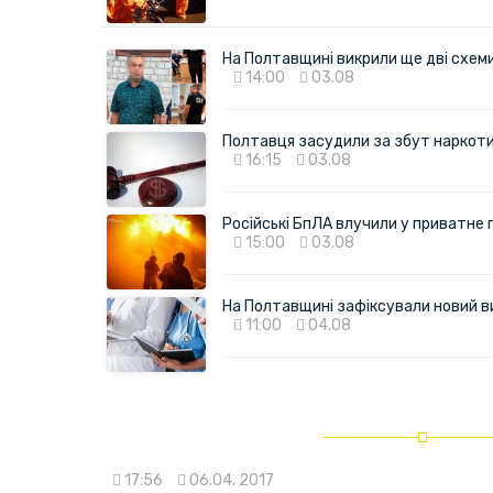
На Полтавщині викрили ще дві схеми 
14:00
03.08
Полтавця засудили за збут наркотик
16:15
03.08
Російські БпЛА влучили у приватне
15:00
03.08
На Полтавщині зафіксували новий в
11:00
04.08
17:56
06.04. 2017