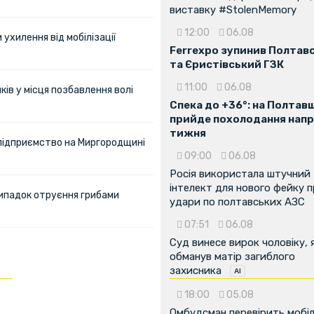
виставку #StolenMemory
12:00
06.08
ухилення від мобілізації
Ferrexpo зупинив Полтав
та Єристівський ГЗК
11:00
06.08
ів у місця позбавлення волі
Спека до +36°: на Полтав
прийде похолодання напр
тижня
 підприємство на Миргородщині
09:00
06.08
Росія використала штучний
інтелект для нового фейку 
ипадок отруєння грибами
удари по полтавських АЗС
07:51
06.08
Суд винесе вирок чоловіку, 
обманув матір загиблого
захисника
18:00
05.08
Омбудсман перевірить мобіл