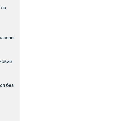
 на
аненні
 новий
ся без