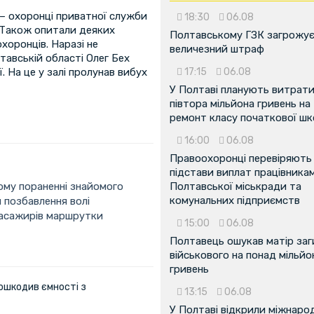
 – охоронці приватної служби
18:30
06.08
. Також опитали деяких
Полтавському ГЗК загрожу
охоронців. Наразі не
величезний штраф
авській області Олег Бех
ї. На це у залі пролунав вибух
17:15
06.08
У Полтаві планують витрат
півтора мільйона гривень на
ремонт класу початкової ш
16:00
06.08
Правоохоронці перевіряють
підстави виплат працівника
му пораненні знайомого
Полтавської міськради та
комунальних підприємств
 позбавлення волі
пасажирів маршрутки
15:00
06.08
Полтавець ошукав матір заг
військового на понад мільйо
гривень
ошкодив ємності з
13:15
06.08
У Полтаві відкрили міжнаро