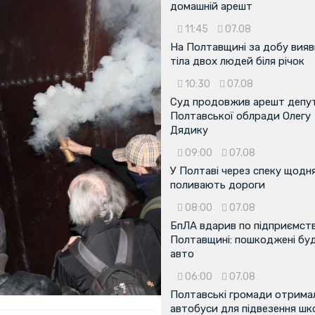
домашній арешт
11:45
07.08
На Полтавщині за добу вия
тіла двох людей біля річок
10:30
07.08
Суд продовжив арешт депу
Полтавської облради Олегу
Дядику
09:00
07.08
У Полтаві через спеку щодн
поливають дороги
08:00
07.08
БпЛА вдарив по підприємств
Полтавщині: пошкоджені буді
авто
06:00
07.08
Полтавські громади отрима
автобуси для підвезення шк