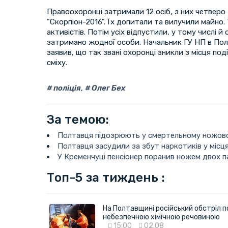
Правоохоронці затримали 12 осіб, з них четверо
"Скорпіон-2016". Їх допитали та вилучили майно
активістів. Потім усіх відпустили, у тому числі й 
затримано жодної особи. Начальник ГУ НП в Полт
заявив, що так звані охоронці зникли з місця поді
сміху.
поліція
,
Олег Бех
За темою:
Полтавця підозрюють у смертельному ножово
Полтавця засудили за збут наркотиків у місця
У Кременчуці пенсіонер поранив ножем двох 
Топ-5 за тиждень :
На Полтавщині російський обстріл п
небезпечною хімічною речовиною
15:00
02.08