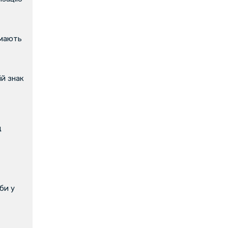
имають
й знак
д
би у