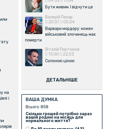
09:53
11.04
Бути живим. І відчути це
Валерій Пекар
вили
20:07
05.04
Варвари мордору: кожен
військовий злочинець має
померти
тату
Віталій Портніков
13:00
22.03
Солоною ціною
я
ДЕТАЛЬНІШЕ
у на
влі і
ВАША ДУМКА
Всього: 858
Скільки грошей потрібно зараз
вашій родині на місяць для
ли
нормального життя?
олярів