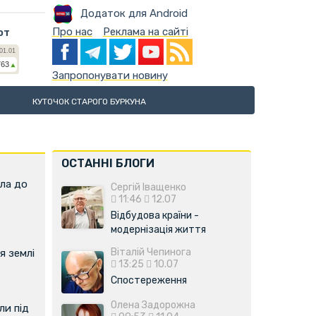
Додаток для Android
Про нас
Реклама на сайті
ют
Запропонувати новину
КУТОЧОК СТАРОГО БУРКУНА
ОСТАННІ БЛОГИ
ла до
Сергій Іващенко
11:46
12.07
Відбудова країни -
модернізація життя
Віталій Чепинога
я землі
13:25
10.07
Спостереження
Олена Задорожна
и під