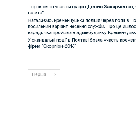
- прокоментував ситуацію
Денис Захарченко
,
газета".
Нагадаємо, кременчуцька поліція через події в П
посилений варіант несення служби. Про це йшлос
нараді, яка пройшла в адмінбудинку Кременчуцьк
У скандальні події в Полтаві брала участь крем
фірма "Скорпіон-2016".
Перша
«
Завантажуємо новину