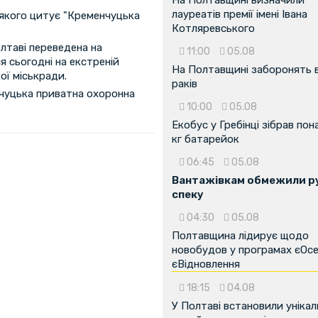
лауреатів премії імені Івана
 якого цитує "Кременчуцька
Котляревського
олтаві переведена на
11:00
05.08
я сьогодні на екстреній
На Полтавщині заборонять 
ої міськради.
раків
енчуцька приватна охоронна
10:00
05.08
Екобус у Гребінці зібрав пон
кг батарейок
06:45
05.08
Вантажівкам обмежили ру
спеку
04:30
05.08
Полтавщина лідирує щодо
новобудов у програмах єОсе
єВідновлення
18:15
04.08
...
У Полтаві встановили унікал