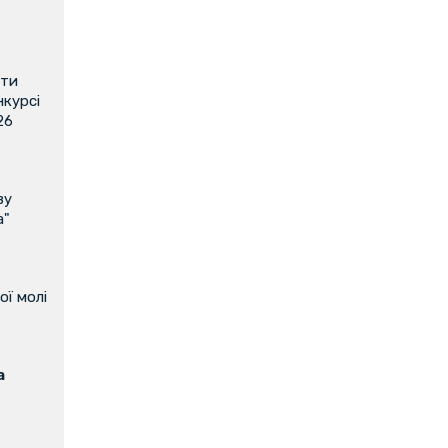
ити
нкурсі
26
ву
а"
ої молі
а