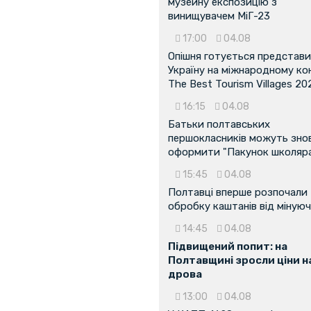
музейну експозицію з
винищувачем МіГ-23
17:00
04.08
Опішня готується представ
Україну на міжнародному ко
The Best Tourism Villages 20
16:15
04.08
Батьки полтавських
першокласників можуть зно
оформити "Пакунок школяр
15:45
04.08
Полтавці вперше розпочали
обробку каштанів від мінуюч
14:45
04.08
Підвищений попит: на
Полтавщині зросли ціни н
дрова
13:00
04.08