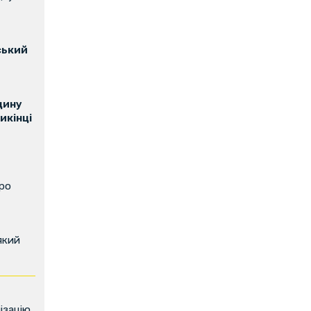
ський
щину
икінці
про
який
ізацію