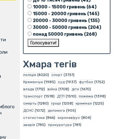
До 10 тисяч гривень (42)
10000 - 15000 гривень (64)
15000 - 20000 гривень (145)
є
20000 - 30000 гривень (135)
30000 - 50000 гривень (204)
понад 50000 гривень (268)
ити
коли
Хмара тегів
поліція
(4020)
спорт
(3751)
м
Кременчук
(1985)
суд
(1937)
футбол
(1752)
влада
(1712)
війна
(1708)
діти
(1670)
транспорт
(1518)
ДТП
(1510)
пожежа
(1398)
смерть
(1280)
гроші
(1258)
кримінал
(1225)
иблого
ДСНС
(1072)
допомога
(905)
н
статистика
(866)
коронавірус
(804)
аварія
(785)
прокуратура
(781)
дну