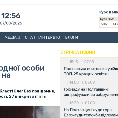
Курс вал
12:56
07/08/2026
МЕДІА
СТАТТІ/ІНТЕРВ'Ю
БЛОГИ
СТРІЧКА НОВИН
15:15
07.08
одної особи
Полтавська вчителька увійш
 на
ТОП-25 кращих освітян
14:00
07.08
Громаду на Полтавщині
бласті Олег Бех повідомив,
оштрафували за забрудненн
сті, 27 відкрито п'ять
12:30
07.08
На Полтавщині аудитора
Держаудитслужби відправил