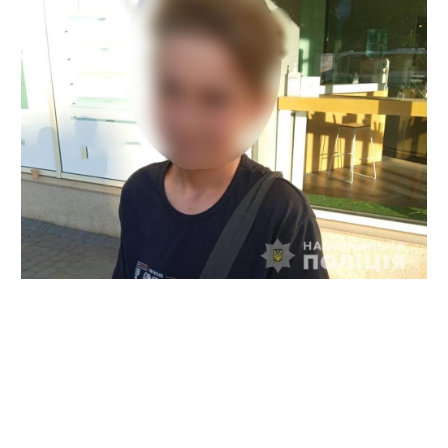
Зв'язку з хлопцем не було. Підлітка шукали всю ніч.
Лише близько шостої години ранку його знайшов
ювенальний інспектор Полтавського райуправління
поліції Шевченківського району Полтави. Про це
повідомляють у пресслужбі ГУНП у Полтавській