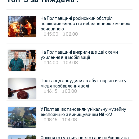
На Полтавщині російський обстріл
пошкодив ємності з небезпечною хімічною
речовиною
15:00
02.08
На Полтавщині викрили ще дві схеми
ухилення від мобілізації
14:00
03.08
Полтавця засудили за збут наркотиків у
місця позбавлення волі
16:15
03.08
У Полтаві встановили унікальну музейну
експозицію з винищувачем МіГ-23
18:15
04.08
Опішня готується представити Україну на