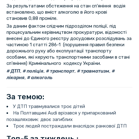
За результатами обстеження на стан сп’яніння водія
встановлено, що вміст алкоголю в його крові
становив 0,88 проміле.
За даним фактом слідчим підрозділом поліції, під
процесуальним керівництвом прокуратури, відомості
внесені до Єдиного реєстру досудових розслідувань за
частиною 1 статті 286-1 (порушення правил безпеки
дорожнього руху або експлуатації транспорту
особами, які керують транспортними засобами в стані
сп’яніння) Кримінального кодексу України.
ДТП
,
поліція
,
транспорт
,
травматизм
,
лікарня
,
алкоголь
За темою:
У ДТП травмувалися троє дітей
На Полтавщині Audi врізався у припаркований
позашляховик: двоє загиблих
Троє людей постраждали внаслідок ранкової ДТП
Топ-5 за тиждень :