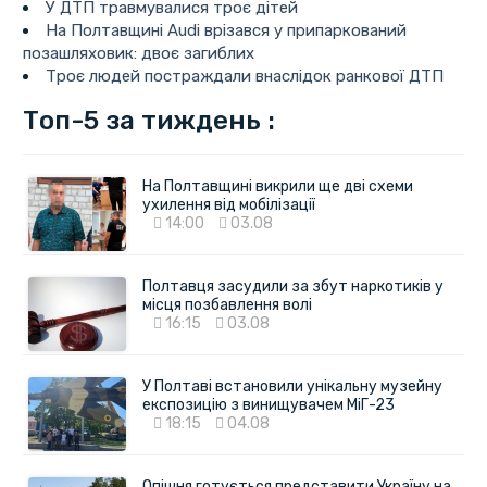
У ДТП травмувалися троє дітей
На Полтавщині Audi врізався у припаркований
позашляховик: двоє загиблих
Троє людей постраждали внаслідок ранкової ДТП
Топ-5 за тиждень :
На Полтавщині викрили ще дві схеми
ухилення від мобілізації
14:00
03.08
Полтавця засудили за збут наркотиків у
місця позбавлення волі
16:15
03.08
У Полтаві встановили унікальну музейну
експозицію з винищувачем МіГ-23
18:15
04.08
Опішня готується представити Україну на