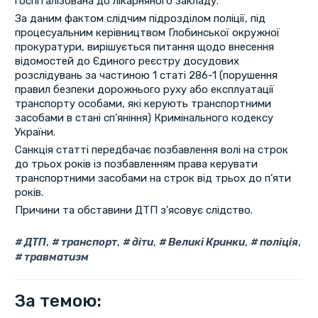
госпіталізована до лікарняного закладу.
За даним фактом слідчим підрозділом поліції, під
процесуальним керівництвом Глобинської окружної
прокуратури, вирішується питання щодо внесення
відомостей до Єдиного реєстру досудових
розслідувань за частиною 1 статі 286-1 (порушення
правил безпеки дорожнього руху або експлуатації
транспорту особами, які керують транспортними
засобами в стані сп’яніння) Кримінального кодексу
України.
Санкція статті передбачає позбавлення волі на строк
до трьох років із позбавленням права керувати
транспортними засобами на строк від трьох до п’яти
років.
Причини та обставини ДТП з’ясовує слідство.
ДТП
,
транспорт
,
діти
,
Великі Кринки
,
поліція
,
травматизм
За темою: