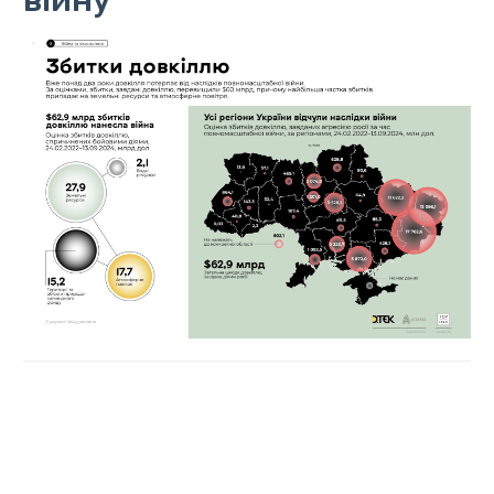
війну
У Полтавській області збитки довкіллю, які завдала
Росія під час війни, сягають 64,9 мільйона доларів.
Загалом у всіх регіонах загальну шкоду довкіллю