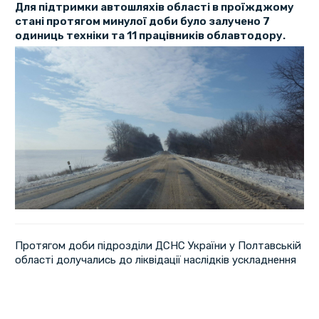
Для підтримки автошляхів області в проїжджому
стані протягом минулої доби було залучено 7
одиниць техніки та 11 працівників облавтодору.
Протягом доби підрозділи ДСНС України у Полтавській
області долучались до ліквідації наслідків ускладнення
погодних умов.
Рятувальники надали допомогу трьом вантажним
автомобілям.