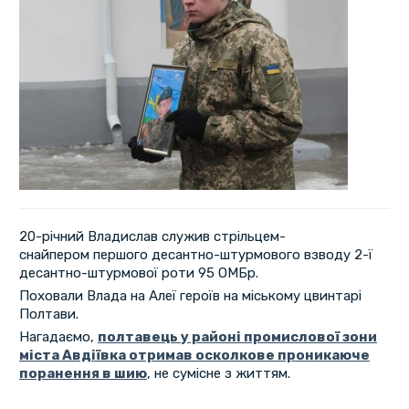
20-річний Владислав служив стрільцем-
снайпером першого десантно-штурмового взводу 2-ї
десантно-штурмової роти 95 ОМБр.
Поховали Влада на Алеї героїв на міському цвинтарі
Полтави.
Нагадаємо,
полтавець у районі промислової зони
міста Авдіївка отримав осколкове проникаюче
поранення в шию
, не сумісне з життям.