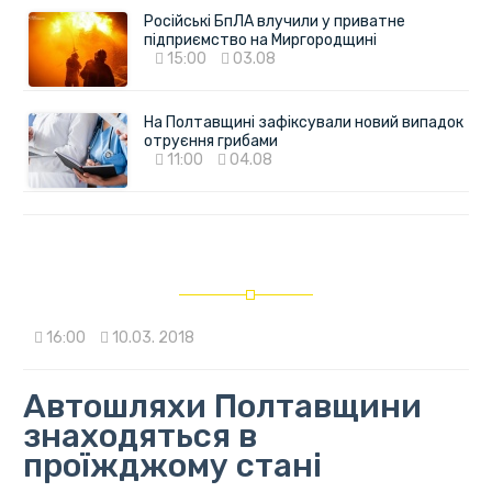
Російські БпЛА влучили у приватне
підприємство на Миргородщині
15:00
03.08
На Полтавщині зафіксували новий випадок
отруєння грибами
11:00
04.08
16:00
10.03. 2018
Автошляхи Полтавщини
знаходяться в
проїжджому стані