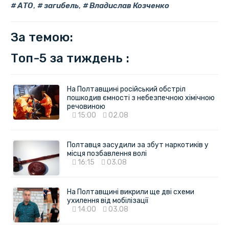
АТО
,
загибель
,
Владислав Козченко
За темою:
Топ-5 за тиждень :
На Полтавщині російський обстріл
пошкодив ємності з небезпечною хімічною
речовиною
15:00
02.08
Полтавця засудили за збут наркотиків у
місця позбавлення волі
16:15
03.08
На Полтавщині викрили ще дві схеми
ухилення від мобілізації
14:00
03.08