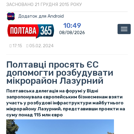
ЗАСНОВАНО 21 ГРУДНЯ 2015 РОКУ
Додаток для Android
10:49
Мен
08/08/2026
17:15
05.02. 2024
Полтавці просять ЄС
допомогти розбудувати
мікрорайон Лазурний
Полтавська делегація на форумі у Відні
запропонувала європейським бізнесменам взяти
участь у розбудові інфраструктури майбутнього
мікрорайону Лазурний, представивши проекти на
суму понад 115 млн євро