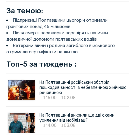
За темою:
Підприємці Полтавщини цьогоріч отримали
грантових понад 45 мільйонів
Після смерті пасажирки перевірять навички
домедичної допомоги полтавських водіїв
Ветерани війни і родина загиблого військового
отримали сертифікати на житло
Топ-5 за тиждень :
На Полтавщині російський обстріл
пошкодив ємності з небезпечною хімічною
речовиною
15:00
02.08
На Полтавщині викрили ще дві схеми
ухилення від мобілізації
14:00
03.08