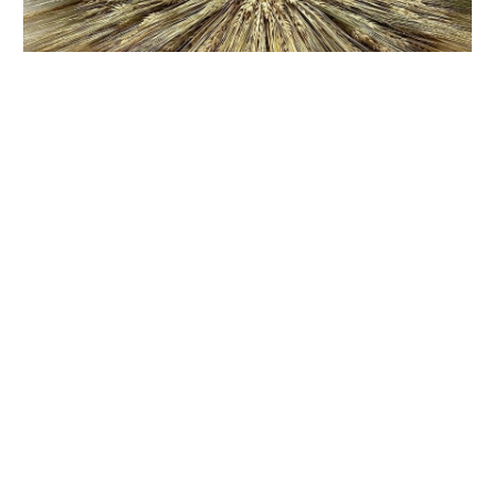
Про це повідомила начальниця гуманітарного відділу
Леся Осадча
, пише
Суспільне
.
Другий рік поспіль у рамках проєкту “Згуртовані
громади”, який реалізує Всеукраїнська асоціація громад
за підтримки Програми USAID з аграрного та
сільського розвитку, домогосподарства, що
постраждали внаслідок війни, забезпечують насінням