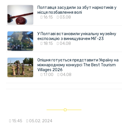
Полтавця засудили за збут наркотиків у
місця позбавлення волі
16:15
03.08
У Полтаві встановили унікальну музейну
експозицію з винищувачем МіГ-23
18:15
04.08
Опішня готується представити Україну на
міжнародному конкурсі The Best Tourism
Villages 2026
17:00
04.08
15:45
05.02. 2024