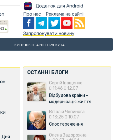
Додаток для Android
Про нас
Реклама на сайті
ют
Запропонувати новину
КУТОЧОК СТАРОГО БУРКУНА
ОСТАННІ БЛОГИ
фон
Сергій Іващенко
11:46
12.07
Відбудова країни -
модернізація життя
Віталій Чепинога
оки
13:25
10.07
Спостереження
Олена Задорожна
о Дня