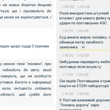
то на нових дорогах дощова
09:00
06.08
ється, що і призводить до
Росія використала штучний
е може не зорієнтуватися, і
інтелект для нового фейку 
удари по полтавських АЗС
07:51
06.08
Суд винесе вирок чоловіку, 
обманув матір загиблого
ипадок щодо судді Струкова
захисника
18:00
05.08
Омбудсман перевірить мобіл
 у законі така "лазівка", про
полтавця після інсульту
 підходить до авто, який
17:00
05.08
 говорить, що не особисто
Сім ліцеїв Полтавщини отр
стався. Багато є інформації
кошти на STEM-лабораторії
 коли активісти спіймали
16:00
05.08
області, цей суддя його
У Полтаві важливий дорожні
"Головна дорога" заріс
рослинністю