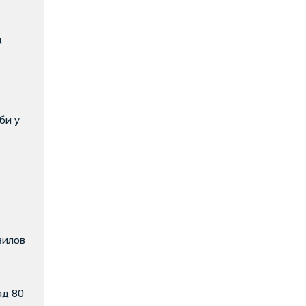
д
би у
вилов
ад 80