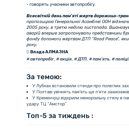
- говорять учасники автопробігу.
Всесвітній день пам'яті жертв дорожньо-тра
пропозицією Генеральної Асамблеї ООН відзнач
2005 року, в третю неділю листопада. Вшанову
аварій вперше запропонували представники бр
фонду допомоги жертвам ДТП "Road Peace", який
року.
Влада АЛМАЗНА
автопробіг
,
акція
,
ДТП
,
пам'ять
,
поліці
За темою:
У Лубнах встановили стенди про полеглих зах
У Полтаві увічнять пам’ять ще п’яти захисникі
У Кременчуці відкрили меморіальну стелу в п
удару ТЦ "Амстор"
Топ-5 за тиждень :