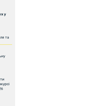
х у
ля та
ьну
ити
нкурсі
26