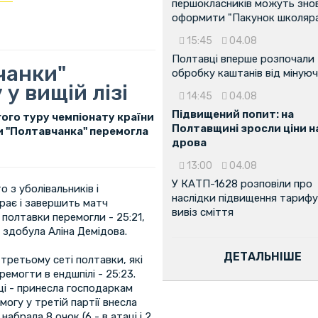
першокласників можуть зно
оформити "Пакунок школяр
15:45
04.08
Полтавці вперше розпочали
чанки"
обробку каштанів від мінуюч
у вищій лізі
14:45
04.08
Підвищений попит: на
гого туру чемпіонату країни
Полтавщині зросли ціни н
и "Полтавчанка" перемогла
дрова
13:00
04.08
У КАТП-1628 розповіли про
о з уболівальників і
наслідки підвищення тарифу
грає і завершить матч
вивіз сміття
полтавки перемогли - 25:21,
и здобула Аліна Демідова.
ДЕТАЛЬНІШЕ
 третьому сеті полтавки, які
емогти в ендшпілі - 25:23.
ці - принесла господаркам
могу у третій партії внесла
набрала 8 очок (6 - в атаці і 2