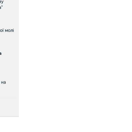
ву
а"
ої молі
а
 на