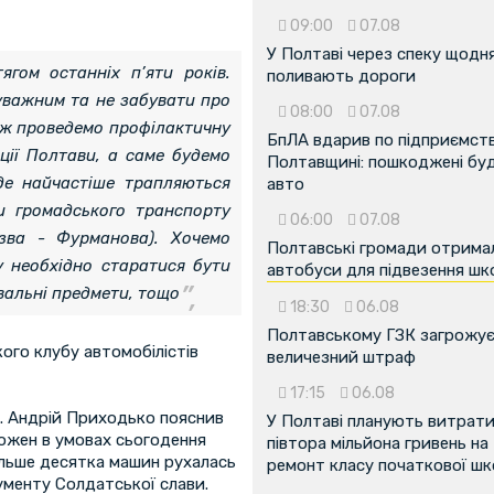
09:00
07.08
У Полтаві через спеку щодн
гом останніх п’яти років.
поливають дороги
уважним та не забувати про
08:00
07.08
кож проведемо профілактичну
БпЛА вдарив по підприємств
іції Полтави, а саме будемо
Полтавщині: пошкоджені буді
 де найчастіше трапляються
авто
и громадського транспорту
06:00
07.08
азва - Фурманова). Хочемо
Полтавські громади отрима
у необхідно старатися бути
автобуси для підвезення шк
вальні предмети, тощо
18:30
06.08
Полтавському ГЗК загрожу
кого клубу автомобілістів
величезний штраф
17:15
06.08
е. Андрій Приходько пояснив
У Полтаві планують витрат
ожен в умовах сьогодення
півтора мільйона гривень на
ільше десятка машин рухалась
ремонт класу початкової ш
ументу Солдатської слави.