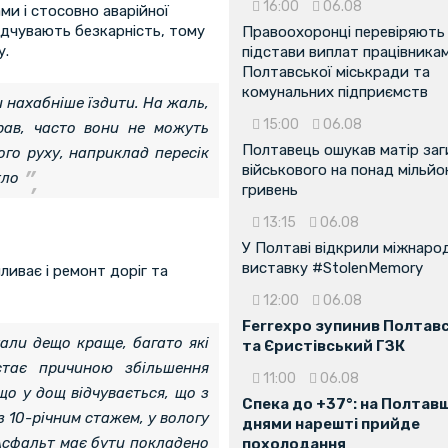
16:00
06.08
ми і стосовно аварійної
 відчувають безкарність, тому
Правоохоронці перевіряють
у.
підстави виплат працівника
Полтавської міськради та
комунальних підприємств
 нахабніше їздити. На жаль,
15:00
06.08
рав, часто вони не можуть
Полтавець ошукав матір заг
го руху, наприклад пересік
військового на понад мільйо
ітло
гривень
13:15
06.08
У Полтаві відкрили міжнаро
виставку #StolenMemory
пливає і ремонт доріг та
12:00
06.08
Ferrexpo зупинив Полтав
тали дещо краще, багато які
та Єристівський ГЗК
стає причиною збільшення
11:00
06.08
 що у дощ відчувається, що з
Спека до +37°: на Полтав
з 10-річним стажем, у вологу
днями нарешті прийде
 Асфальт має бути покладено
похолодання