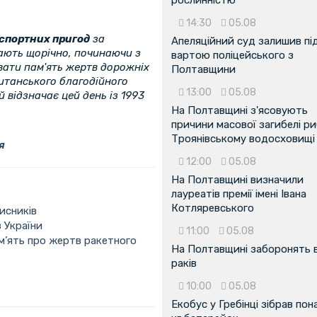
14:30
05.08
нспортних пригод
за
Апеляційний суд залишив пі
ають щорічно, починаючи з
вартою поліцейського з
вати пам'ять жертв дорожніх
Полтавщини
итанського благодійного
13:00
05.08
 відзначає цей день із 1993
На Полтавщині з'ясовують
причини масової загибелі ри
Троянівському водосховищі
я
12:00
05.08
На Полтавщині визначили
лауреатів премії імені Івана
Котляревського
исників
в України
11:00
05.08
ам’ять про жертв ракетного
На Полтавщині заборонять 
раків
10:00
05.08
Екобус у Гребінці зібрав пон