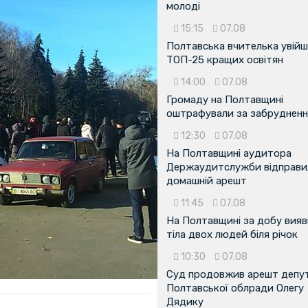
молоді
15:15
07.08
Полтавська вчителька увійш
ТОП-25 кращих освітян
14:00
07.08
Громаду на Полтавщині
оштрафували за забрудненн
12:30
07.08
На Полтавщині аудитора
Держаудитслужби відправил
домашній арешт
11:45
07.08
На Полтавщині за добу вия
тіла двох людей біля річок
10:30
07.08
Суд продовжив арешт депу
Полтавської облради Олегу
Дядику