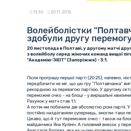
13:55
20.11. 2016
Волейболістки "Полтав
здобули другу перемогу 
20 листопада в Полтаві, у другому матчі дру
з волейболу серед жіночих команд вищої ліг
"Академію-ЗІЕІТ" (Запоріжжя) - 3:1.
Після програшу першої парті (20:25), напевно, ніхт
передбачити не міг, що цю гру "Полтавчанка" ви
рекордною за перевагою партією. У другому сеті 
переможне очко - на блоці - у вирішальні хвилин
Рахунок у матч став 1:1.
А потім ми побачили дві абсолютно різні партії. У
постійно наздоганяли суперниць, змогли-таки пер
Цікаво, що й тут переможне очко - також на бло
майданчика Яна Кулініч. А головний внесок у пере
Анастасія Ратієва, яка на цьому ігровому відрізку 