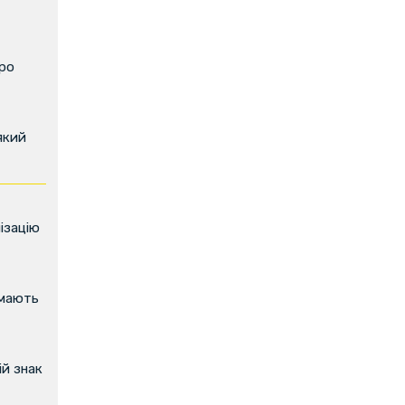
про
який
ізацію
имають
й знак