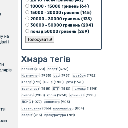
До 10 тисяч гривень (42)
10000 - 15000 гривень (64)
15000 - 20000 гривень (145)
я
20000 - 30000 гривень (135)
30000 - 50000 гривень (204)
понад 50000 гривень (269)
у на
влі і
Хмара тегів
ли
поліція
(4020)
спорт
(3751)
олярів
Кременчук
(1985)
суд
(1937)
футбол
(1752)
влада
(1712)
війна
(1708)
діти
(1670)
є
транспорт
(1518)
ДТП
(1510)
пожежа
(1398)
смерть
(1280)
гроші
(1258)
кримінал
(1225)
ДСНС
(1072)
допомога
(905)
статистика
(866)
коронавірус
(804)
ити
аварія
(785)
прокуратура
(781)
коли