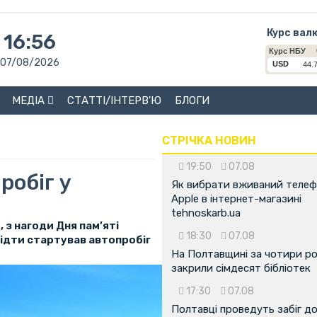
Курс вал
16:56
07/08/2026
МЕДІА
СТАТТІ/ІНТЕРВ'Ю
БЛОГИ
СТРІЧКА НОВИН
19:50
07.08
робіг у
Як вибрати вживаний теле
Apple в інтернет-магазині
tehnoskarb.ua
 з нагоди Дня пам’яті
18:30
07.08
відти стартував автопробіг
На Полтавщині за чотири р
закрили сімдесят бібліотек
17:30
07.08
Полтавці проведуть забіг д