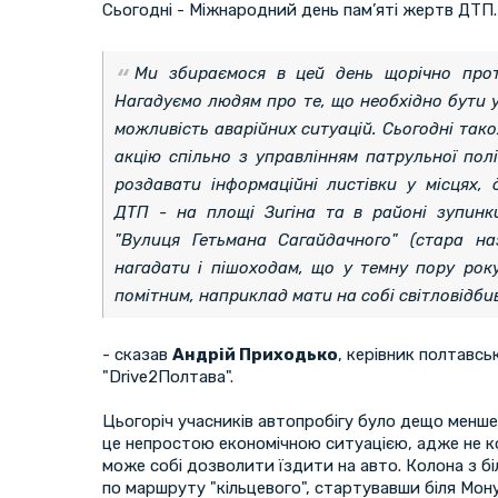
Сьогодні - Міжнародний день пам’яті жертв ДТП.
Ми збираємося в цей день щорічно протя
Нагадуємо людям про те, що необхідно бути 
можливість аварійних ситуацій. Сьогодні та
акцію спільно з управлінням патрульної пол
роздавати інформаційні листівки у місцях,
ДТП - на площі Зигіна та в районі зупинк
"Вулиця Гетьмана Сагайдачного" (стара н
нагадати і пішоходам, що у темну пору рок
помітним, наприклад мати на собі світловідби
- сказав
Андрій Приходько
, керівник полтавсь
"Drive2Полтава".
Цьогоріч учасників автопробігу було дещо менш
це непростою економічною ситуацією, адже не к
може собі дозволити їздити на авто. Колона з б
по маршруту "кільцевого", стартувавши біля Мон