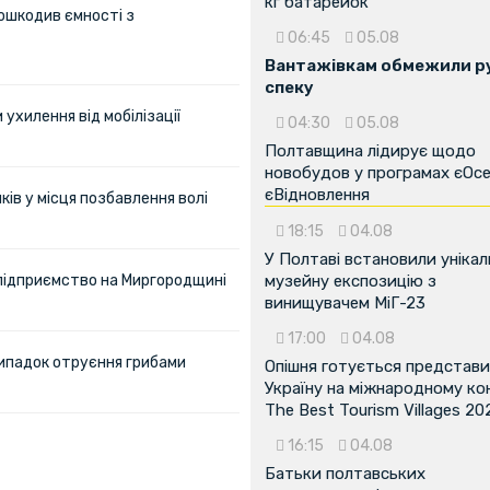
кг батарейок
ошкодив ємності з
06:45
05.08
Вантажівкам обмежили ру
спеку
ухилення від мобілізації
04:30
05.08
Полтавщина лідирує щодо
новобудов у програмах єОсе
єВідновлення
ів у місця позбавлення волі
18:15
04.08
У Полтаві встановили унікал
 підприємство на Миргородщині
музейну експозицію з
винищувачем МіГ-23
17:00
04.08
ипадок отруєння грибами
Опішня готується представ
Україну на міжнародному ко
The Best Tourism Villages 20
16:15
04.08
Батьки полтавських