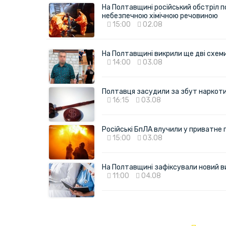
На Полтавщині російський обстріл п
небезпечною хімічною речовиною
15:00
02.08
На Полтавщині викрили ще дві схеми 
14:00
03.08
Полтавця засудили за збут наркотик
16:15
03.08
Російські БпЛА влучили у приватне
15:00
03.08
На Полтавщині зафіксували новий в
11:00
04.08