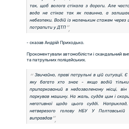
так, щоб волога стікала з дороги. Але час
вода не стікає так як повинна, а залиша
небезпеки. Водій із маленьким стажем через ц
потрапити у ДТП
- сказав Андрій Приходько.
Прокоментували автомобілісти і скандальний в
та патрульних поліцейських.
Звичайно, праві патрульні в цій ситуації. Є
яку багато хто знає - якщо водій тільки
припаркований в недозволеному місці, він
паркував машину. На жаль, суддя цим і скори
негативної щодо цього судді. Наприклад,
нетверезого голову НБУ У Полтавській 
виправдав