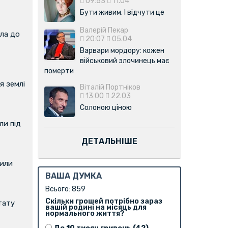
09:53
11.04
Бути живим. І відчути це
Валерій Пекар
ла до
20:07
05.04
Варвари мордору: кожен
військовий злочинець має
померти
я землі
Віталій Портніков
13:00
22.03
Солоною ціною
и під
ДЕТАЛЬНІШЕ
вили
ВАША ДУМКА
Всього: 859
Скільки грошей потрібно зараз
тату
вашій родині на місяць для
нормального життя?