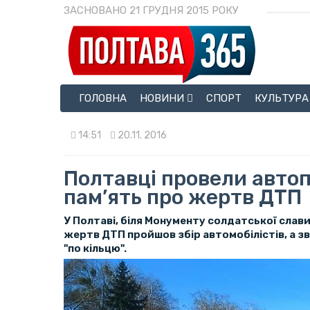
ЗАСНОВАНО 21 ГРУДНЯ 2015 РОКУ
ГОЛОВНА
НОВИНИ
СПОРТ
КУЛЬТУРА
14:51
20.11. 2016
Полтавці провели автоп
пам’ять про жертв ДТП
У Полтаві, біля Монументу солдатської слави,
жертв ДТП пройшов збір автомобілістів, а з
"по кільцю".