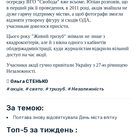
осередку ВГО "Свобода" вже всьоме. Юліан розповів, що
в перший рік її проведення, в 2011 році, акція знайшла не
дуже гарячу підтримку містян, а щоб фотографи змогли
відзняти утворену фігуру зі сходів ОДА,
учасникам довелося присісти.
Цього року "Живий тризуб" знімали не лише з
квадрокоптерів, але й з вікна одного з кабінетів
облдержадміністрації, куди журналістам відкрили вільний
доступ на час акції.
Учасники акції гучно привітали Україну з 27-ю річницею
Незалежності.
Ольга СТЕНЬКО
акція
,
свято
,
тризуб
,
Незалежність
За темою:
Полтава знову відсвяткувала День міста влітку
Топ-5 за тиждень :