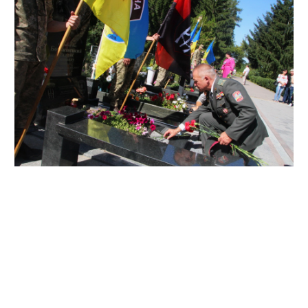
До могил загиблих українських захисників на
Полтавському міському цвинтарі приїйшли їх рідні,
близькі та бойові побратими, щоб покласти квіти й
вклонитися пам'яті тих, кого вже ніколи не побачать серед
живих. А також символічно подякувати, що Полтава
відзначає 27-му річницю Незалежності України під
мирним небом.