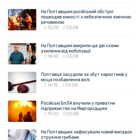
На Полтавщині російський обстріл
пошкодив ємності з небезпечною хімічною
речовиною
15:00
02.08
На Полтавщині викрили ще дві схеми
ухилення від мобілізації
14:00
03.08
Полтавця засудили за збут наркотиків у
місця позбавлення волі
16:15
03.08
Російські БпЛА влучили у приватне
підприємство на Миргородщині
15:00
03.08
На Полтавщині зафіксували новий випадок
отруєння грибами